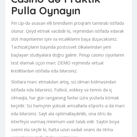
Pulla Oynayın
Pin Up-də əsasən elli brendlərin proqram təminatı istifadə
olunur. Qeyd etmək vacibdir ki, rejimindən istifadə edərək
slot maşınlarının işini və incəliklərini başa düşəcəksiniz.
Təchizatçıların başında postsovet ölkələrindən yeni
başlayan studiyalara doğru gəlinir. Pinup casino oyunlarını
test eləmək üçün mərc DEMO rejimində virtual
kreditlərdən istifadə edə bilərsiniz.
Slotlara mərc etməkdən artıq, siz idman bölməsindən
istifadə edə bilərsiniz. Futbol, xokkey və tennis də iç
olmaqla, hər gün rəngarəng fənlər üzrə yüzlərlə kömək
keçirilir. Siz həmçinin yüksək əmsallarla eSports-a da mərc
edə bilərsiniz. Sayt əla optimallaşdırılıb, ona ötrü də
interfeysi vurmaq minimum vaxt tələb edir. Saytın boya
sxemi elə seçilir ki, hətta uzun vədəli seans da ötmə