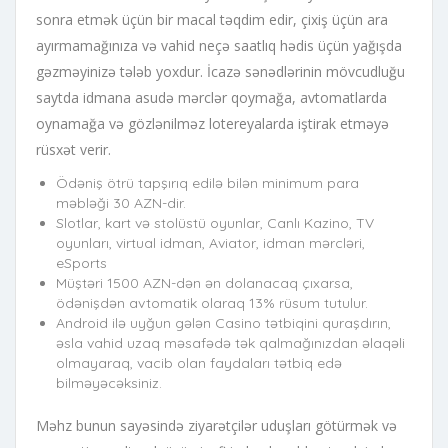
sonra etmək üçün bir macal təqdim edir, çixiş üçün ara
ayırmamağınıza və vahid neçə saatlıq hədis üçün yağışda
gəzməyinizə tələb yoxdur. İcazə sənədlərinin mövcudluğu
saytda idmana asudə mərclər qoymağa, avtomatlarda
oynamağa və gözlənilməz lotereyalarda iştirak etməyə
rüsxət verir.
Ödəniş ötrü tapşırıq edilə bilən minimum para
məbləği 30 AZN-dir.
Slotlar, kart və stolüstü oyunlar, Canlı Kazino, TV
oyunları, virtual idman, Aviator, idman mərcləri,
eSports
Müştəri 1500 AZN-dən ən dolanacaq çıxarsa,
ödənişdən avtomatik olaraq 13% rüsum tutulur.
Android ilə uyğun gələn Casino tətbiqini quraşdırın,
əsla vahid uzaq məsafədə tək qalmağınızdan əlaqəli
olmayaraq, vacib olan faydaları tətbiq edə
bilməyəcəksiniz.
Məhz bunun sayəsində ziyarətçilər uduşları götürmək və