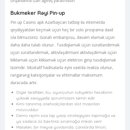
orqanlarına izafi ağırlıq yaratmasın.
Bukmeker Rəyi Pin-up
Pin up Casino apk Azərbaycan tətbiqi ilə internetdə
qeydiyyatdan keçmək üçün heç bir solo proqrama daxil
ola bilməzsiniz. Günah embarqosu, davam eləmək üçün
daha daha tələb olunur.. Təsdiqləmək üçün sürətləndirmək
üçün sürətləndirmək, aktivləşdirməni aktivləşdirmək üçün
klikləmək üçün klikləmək üçün elektron girişi təsdiqləmək
lazımdır. Müxtəlif hadisələrlə eyni vaxtda realizə olunur,
rəngarəng kateqoriyalar və ehtimallar maksimum
dərəcədə artır.
Digər tərəfdən, bu, oyunçunun subyektiv hesabının
yüksək səviyyədə qorunmasını təmin edir.
Kimi tanınmış istehsalçılardan slot maşınları
mövcuddur.
Demo rejimi sizə lap yaxşı strategiyanı tapmağa və
ya sadəcə öz bəxtinizi sınamağa imkan verir.
Məsələn, bir meyvə yuvasında, çarxlarda limon,