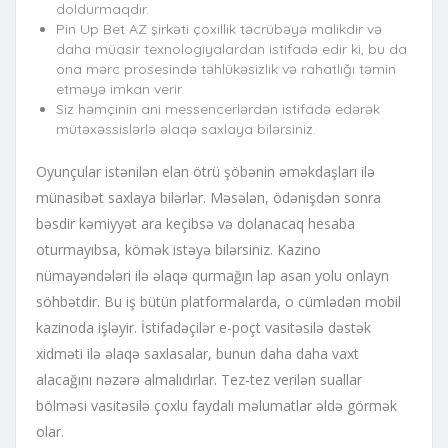
doldurmaqdır.
Pin Up Bet AZ şirkəti çoxillik təcrübəyə malikdir və
daha müasir texnologiyalardan istifadə edir ki, bu da
ona mərc prosesində təhlükəsizlik və rahatlığı təmin
etməyə imkan verir.
Siz həmçinin ani messencerlərdən istifadə edərək
mütəxəssislərlə əlaqə saxlaya bilərsiniz.
Oyunçular istənilən elan ötrü şöbənin əməkdaşları ilə
münasibət saxlaya bilərlər. Məsələn, ödənişdən sonra
bəsdir kəmiyyət ara keçibsə və dolanacaq hesaba
oturmayıbsa, kömək istəyə bilərsiniz. Kazino
nümayəndələri ilə əlaqə qurmağın lap asan yolu onlayn
söhbətdir. Bu iş bütün platformalarda, o cümlədən mobil
kazinoda işləyir. İstifadəçilər e-poçt vasitəsilə dəstək
xidməti ilə əlaqə saxlasalar, bunun daha daha vaxt
alacağını nəzərə almalıdırlar. Tez-tez verilən suallar
bölməsi vasitəsilə çoxlu faydalı məlumatlar əldə görmək
olar.