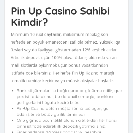
Pin Up Casino Sahibi
Kimdir?
Minimum 10 rubl qaytarılır, maksimum məbləğ son
həftədə ən böyük əmanətdən izafi ola bilməz. Yüksək liqa
üzvləri saytda fəaliyyət göstərmədən 12% keşbek alırlar.
Artıq ilk depozit üçün 100% əlavə ödəniş əldə edə və ən
malli slotlarda əylənmək üçün bonus vəsaitlərindən
istifadə edə bilərsiniz. Hər həftə Pin Up Kazino maraqlı
tematik turnirlər keçirir və ya müasir aksiyalar başladır.
Bank köçürmələri ilə bağlı qərarlar götürmə edilir, que
çox istifadə olunur, bu da daxil olmaqla, bankların
yerli yerlərini həyata keçirə bilər.
Pin-Up Casino bütün müştərilərinə tuş oyun, gur
ödənişlər və bütöv gizlilik təmin edir.
Onu yığmaq üçün təklif olunan alətlərdən hər hansı
birini istifadə edərək ilk depoziti yatırmalısınız.
Əgər nədənsə “Professional” QIWI hesabını