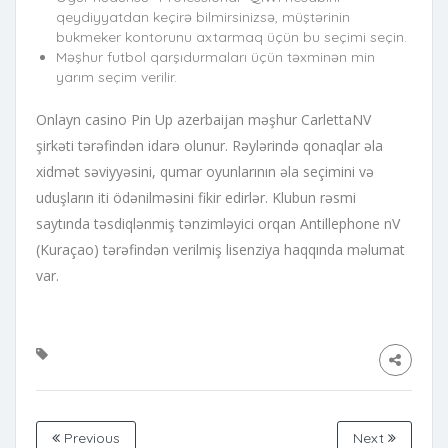
qeydiyyatdan keçirə bilmirsinizsə, müştərinin
bukmeker kontorunu axtarmaq üçün bu seçimi seçin.
Məşhur futbol qarşıdurmaları üçün təxminən min
yarım seçim verilir.
Onlayn casino Pin Up azerbaijan məşhur CarlettaNV
şirkəti tərəfindən idarə olunur. Rəylərində qonaqlar əla
xidmət səviyyəsini, qumar oyunlarının əla seçimini və
uduşların iti ödənilməsini fikir edirlər. Klubun rəsmi
saytında təsdiqlənmiş tənzimləyici orqan Antillephone nV
(Kuraçao) tərəfindən verilmiş lisenziya haqqında məlumat
var.
Previous
Next