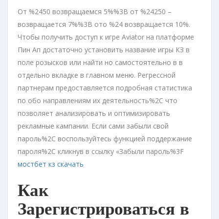
От %2450 возвращаемся 5%%3B от %24250 –
возвращается 7%%3B ото %24 возвращается 10%.
Чтобы получить доступ к игре Aviator на платформе
Пин Ап достаточно установить название игры КЗ в
поле розысков или найти но самостоятельно в в
отдельно вкладке в главном меню. Регрессной
партнерам предоставляется подробная статистика
по обо направлениям их деятельность%2C что
позволяет анализировать и оптимизировать
рекламные кампании. Если сами забыли свой
пароль%2C воспользуйтесь функцией поддержание
пароля%2C кликнув в ссылку «Забыли пароль%3F
мостбет кз скачать
Как
Зарегистрироваться в