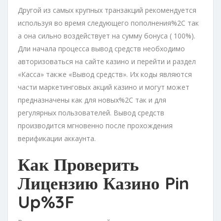
Другой из самых крупных транзакций рекомендуется
используя во время следующего пополнения%2C так
а она сильно воздействует на сумму бонуса ( 100%).
Дли начала процесса вывод средств необходимо
авторизоваться на сайте казино и перейти и раздел
«Касса» также «Вывод средств». Их коды являются
части маркетинговых акций казино и могут может
предназначены как для новых%2C так и для
регулярных пользователей. Вывод средств
производится мгновенно после прохождения
верификации аккаунта.
Как Проверить
Лицензию Казино Pin
Up%3F