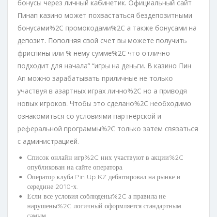
бонусы через личный кабинетик. Официальный сайт
Пинап казино может похвастаться бездепозитными
бонусами%2C промокодами%2C а также бонусами на
депозит. Пополняя свой счет вы можете получить
фриспины или % нему сумме%2C что отлично
подходит для начала” “игры на деньги. В казино Пин
Ап можно зарабатывать приличные не только
участвуя в азартных играх лично%2C но а приводя
новых игроков. Чтобы это сделано%2C необходимо
ознакомиться со условиями партнёрской и
реферальной программы%2C только затем связаться
с администрацией.
Список онлайн игр%2C них участвуют в акции%2C
опубликован на сайте оператора.
Оператор клуба Pin Up KZ дебютировал на рынке и
середине 2010-х.
Если все условия соблюдены%2C а правила не
нарушены%2C логичный оформляется стандартным
самым.