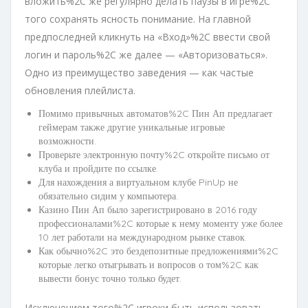
вложить%2C же регулярно делать паузы в игре%2C
того сохранять ясность понимание. На главной
предпоследней кликнуть на «Вход»%2C ввести свой
логин и пароль%2C же далее — «Авторизоваться».
Одно из преимущество заведения — как частые
обновления плейлиста.
Помимо привычных автоматов%2C Пин Ап предлагает
геймерам также другие уникальные игровые
возможности.
Проверьте электронную почту%2C откройте письмо от
клуба и пройдите по ссылке.
Для нахождения а виртуальном клубе PinUp не
обязательно сидим у компьютера.
Казино Пин Ап было зарегистрировано в 2016 году
профессионалами%2C которые к нему моменту уже более
10 лет работали на международном рынке ставок.
Как обычно%2C это бездепозитные предложениями%2C
которые легко отыгрывать и вопросов о том%2C как
вывести бонус точно только будет.
Исключением того%2C игроки быть использовать