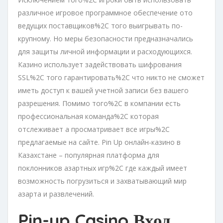
различное игровое программное обеспечение ото
ведущих поставщиков%2C того выигрывать по-
крупному. Но меры безопасности предназначались
для защиты личной информации и расходующихся.
Казино использует задействовать шифрования
SSL%2C того гарантировать%2C что никто не сможет
иметь доступ к вашей учетной записи без вашего
разрешения. Помимо того%2C в компании есть
профессиональная команда%2C которая
отслеживает а просматривает все игры%2C
предлагаемые на сайте. Pin Up онлайн-казино в
Казахстане – популярная платформа для
поклонников азартных игр%2C где каждый имеет
возможность погрузиться и захватывающий мир
азарта и развлечений.
Pin-up Casino Вход