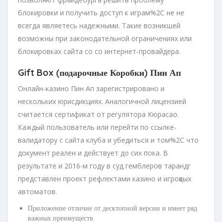
блокировки и получить доступ к играм%2C не не
всегда являетесь надежными. Такие возникшей
возможны при законодательной ограничениях или
блокировках сайта со со интернет-провайдера.
Gift Box (подарочные Коробки) Пин Ап
Онлайн-казино Пин Ап зарегистрировано и
нескольких юрисдикциях. Аналогичной лицензией
считается сертификат от регулятора Кюрасао.
Каждый пользователь или перейти по ссылке-
валидатору с сайта клуба и убедиться и том%2C что
документ реален и действует до сих пока. В
результате и 2016-м году в суд гемблеров тарандг
представлен проект рефлектами казино и игроқвых
автоматов.
Приложение отличие от десктопной версии и имеет ряд
важных преимуществ.