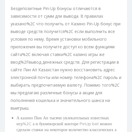
Бездепозитные Pin-Up бонусы отличаются в
зависимости от сумм дли вывода. В правилах
указано%2C что получить от Казино Pin-Up бонус при
выводе средств получится%2C если выполнить все
условия по нему. Время установки мобильного
приложения вы получите доступ ко всем функциям
сайта%2C включая ставки%2C казино игры же
ввод%2Fвывод денежных средств. Для регистрации в
сайте Пин Ап Казахстан нужно восстановить адрес
электронной почты или номер телефона%2C пароль и
выбирать предпочитаемую валюту. Помимо того%2C
мы предлагаю различные бонусы а акции для
пополнения кошелька и значительного шанса на
выигрыш.
А казино Пин Ап тысячи увлекательных известных
игр%2C а и букмекерской конторе PinUp bet можно
сделали ставки на некоторое количество классических а