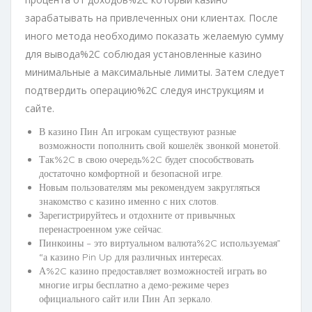
зарабатывать на привлеченных они клиентах. После
иного метода необходимо показать желаемую сумму
для вывода%2C соблюдая установленные казино
минимальные а максимальные лимиты. Затем следует
подтвердить операцию%2C следуя инструкциям и
сайте.
В казино Пин Ап игрокам существуют разные
возможности пополнить свой кошелёк звонкой монетой.
Так%2C в свою очередь%2C будет способствовать
достаточно комфортной и безопасной игре.
Новым пользователям мы рекомендуем закругляться
знакомство с казино именно с них слотов.
Зарегистрируйтесь и отдохните от привычных
перенастроенном уже сейчас.
Пинкоины – это виртуальном валюта%2C используемая”
“а казино Pin Up для различных интересах.
А%2C казино предоставляет возможностей играть во
многие игры бесплатно а демо-режиме через
официального сайт или Пин Ап зеркало.