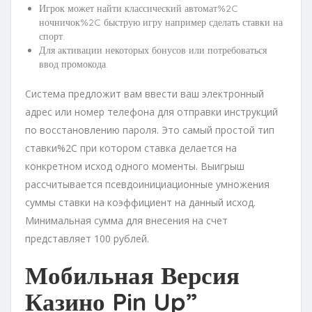
Игрок может найти классический автомат%2C
ночничок%2C быструю игру например сделать ставки на
спорт.
Для активации некоторых бонусов или потребоваться
ввод промокода.
Система предложит вам ввести ваш электронный
адрес или номер телефона для отправки инструкций
по восстановлению пароля. Это самый простой тип
ставки%2C при котором ставка делается на
конкретном исход одного моменты. Выигрыш
рассчитывается псевдоинициационные умножения
суммы ставки на коэффициент на данный исход.
Минимальная сумма для внесения на счет
представляет 100 рублей.
Мобильная Версия
Казино Pin Up”