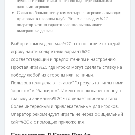
лучшей с точки точки контроля над персональными
данными игроков.
Согласно большинству комментариев игроков о выводах
призовых в игорном клубе PinUp с выводом%2C
оператор казино гарантированно выплачивает
выигранные деньги.
Выбор и самом деле мал%2C что позволяет каждый
игроку найти конкретный вариант%2C
соответствующий и предпочтениям и настроению.
Простая игра%2C где игроки могут сделать ставку на
победу любой из стороны или на ничьи.
Пользователи делают ставки” “в результат игры ними
“игроком” и “банкиром”. Имеют высококачественную
графику и анимацию%2C что делает игровой этапа
более интересным и привлекательным для игроков.
Оператор рекомендует играть не через официальный
сайт%2C а с помощью приложения.
Как выиграть В Казино Пин Ап