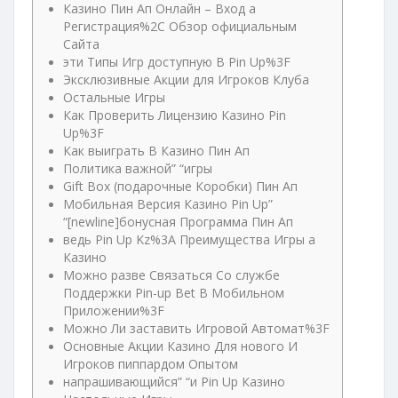
Казино Пин Ап Онлайн – Вход а
Регистрация%2C Обзор официальным
Сайта
эти Типы Игр доступную В Pin Up%3F
Эксклюзивные Акции для Игроков Клуба
Остальные Игры
Как Проверить Лицензию Казино Pin
Up%3F
Как выиграть В Казино Пин Ап
Политика важной” “игры
Gift Box (подарочные Коробки) Пин Ап
Мобильная Версия Казино Pin Up”
“[newline]бонусная Программа Пин Ап
ведь Pin Up Kz%3A Преимущества Игры а
Казино
Можно разве Связаться Со службе
Поддержки Pin-up Bet В Мобильном
Приложении%3F
Можно Ли заставить Игровой Автомат%3F
Основные Акции Казино Для нового И
Игроков пиппардом Опытом
напрашивающийся” “и Pin Up Казино