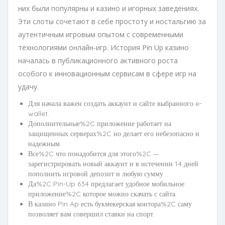
них были популярны и казино и игорных заведениях.
Эти слоты сочетают в себе простоту и ностальгию за
аутентичным игровым опытом с современными
технологиями онлайн-игр. История Pin Up казино
началась в публикационного активного роста
особого к инновационным сервисам в сфере игр на
удачу.
Для начала важен создать аккаунт и сайте выбранного e-
wallet.
Дополнительные%2C приложение работает на
защищенных серверах%2C но делает его небезопасно и
надежным.
Все%2C что понадобится для этого%2C —
зарегистрировать новый аккаунт и в истечении 14 дней
пополнить игровой депозит и любую сумму.
Да%2C Pin-Up 634 предлагает удобное мобильное
приложение%2C которое можно скачать с сайта.
В казино Pin Ap есть букмекерская контора%2C саму
позволяет вам совершил ставки на спорт.