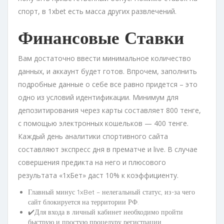
спорт, в 1xbet есть масса других развлечений.
Финансовые Ставки
Вам достаточно ввести минимальное количество
данных, и аккаунт будет готов. Впрочем, заполнить
подробные данные о себе все равно придется – это
одно из условий идентификации. Минимум для
депозитирования через карты составляет 800 тенге,
с помощью электронных кошельков — 400 тенге.
Каждый день аналитики спортивного сайта
составляют экспресс дня в прематче и live. В случае
совершения предикта на него и плюсового
результата «1хБет» даст 10% к коэффициенту.
Главный минус 1xBet – нелегальный статус, из-за чего
сайт блокируется на территории РФ.
✔️Для входа в личный кабинет необходимо пройти
быструю и простую процедуру регистрации.