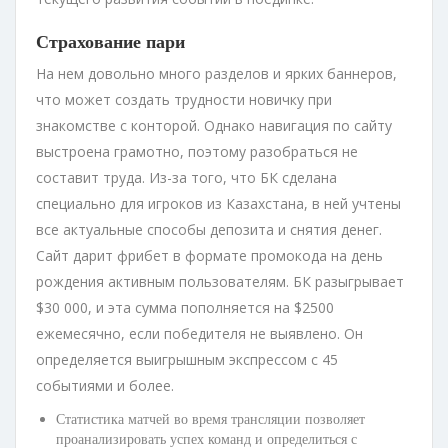
Страхование пари
На нем довольно много разделов и ярких баннеров,
что может создать трудности новичку при
знакомстве с конторой. Однако навигация по сайту
выстроена грамотно, поэтому разобраться не
составит труда. Из-за того, что БК сделана
специально для игроков из Казахстана, в ней учтены
все актуальные способы депозита и снятия денег.
Сайт дарит фрибет в формате промокода на день
рождения активным пользователям. БК разыгрывает
$30 000, и эта сумма пополняется на $2500
ежемесячно, если победителя не выявлено. Он
определяется выигрышным экспрессом с 45
событиями и более.
Статистика матчей во время трансляции позволяет
проанализировать успех команд и определиться с