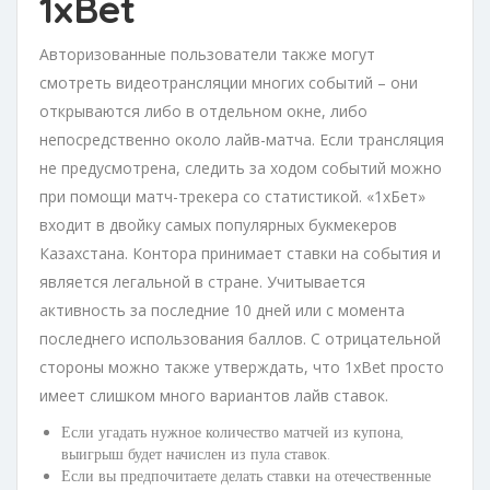
1xBet
Авторизованные пользователи также могут
смотреть видеотрансляции многих событий – они
открываются либо в отдельном окне, либо
непосредственно около лайв-матча. Если трансляция
не предусмотрена, следить за ходом событий можно
при помощи матч-трекера со статистикой. «1хБет»
входит в двойку самых популярных букмекеров
Казахстана. Контора принимает ставки на события и
является легальной в стране. Учитывается
активность за последние 10 дней или с момента
последнего использования баллов. С отрицательной
стороны можно также утверждать, что 1xBet просто
имеет слишком много вариантов лайв ставок.
Если угадать нужное количество матчей из купона,
выигрыш будет начислен из пула ставок.
Если вы предпочитаете делать ставки на отечественные