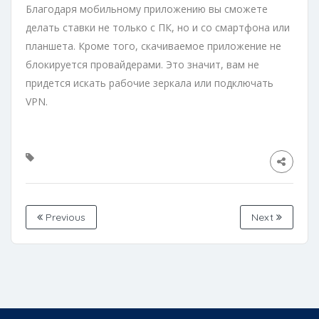
Благодаря мобильному приложению вы сможете
делать ставки не только с ПК, но и со смартфона или
планшета. Кроме того, скачиваемое приложение не
блокируется провайдерами. Это значит, вам не
придется искать рабочие зеркала или подключать
VPN.
Previous
Next