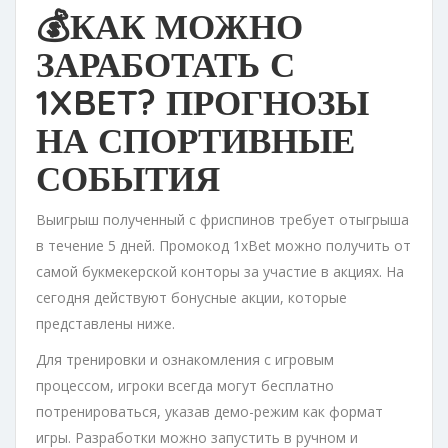
💰КАК МОЖНО
ЗАРАБОТАТЬ С
1XBET? ПРОГНОЗЫ
НА СПОРТИВНЫЕ
СОБЫТИЯ
Выигрыш полученный с фриспинов требует отыгрыша
в течение 5 дней. Промокод 1xBet можно получить от
самой букмекерской конторы за участие в акциях. На
сегодня действуют бонусные акции, которые
представлены ниже.
Для тренировки и ознакомления с игровым
процессом, игроки всегда могут бесплатно
потренироваться, указав демо-режим как формат
игры. Разработки можно запустить в ручном и