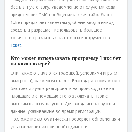
бесплатную ставку. Уведомление о получении кода
придет через СМС-сообщение и в личный кабинет.
1хБет предлагает клиентам удобные ввод и вывод
средств и разрешает использовать большое
количество различных платежных инструментов
1xbet
.
Кто может использовать программу 1 икс бет
на компьютере?
Они также отличаются графикой, условиями игры (и
выигрыша), размером ставок. Благодаря этому можно
быстрее и лучше реагировать на происходящее на
площадке и с помощью этого заключать пари с
высоким шансом на успех. Для входа используются
данные, указываемые во время регистрации.
Приложение автоматически проверяет обновления и
устанавливает их при необходимости.