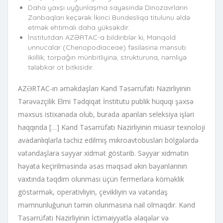
Daha yaxşı uyğunlaşma sayəsində Dinozavrların
Zanbaqları keçərək İkinci Bundesliqa titulunu əldə
etmək ehtimalı daha yüksəkdir.
İnstitutdan AZƏRTAC-a bildiriblər ki, Manqold
unnucalar (Chenopodiaceae) fəsiləsinə mənsub
ikiillik, torpağın münbitliyinə, strukturuna, nəmliyə
tələbkar ot bitkisidir.
AZƏRTAC-ın əməkdaşları Kənd Təsərrüfatı Nazirliyinin
Tərəvəzçilik Elmi Tədqiqat İnstitutu publik hüquqi şəxsə
məxsus istixanada olub, burada aparılan seleksiya işləri
haqqında […] Kənd Təsərrüfatı Nazirliyinin müasir texnoloji
avadanlıqlarla təchiz edilmiş mikroavtobusları bölgələrdə
vətəndaşlara səyyar xidmət göstərib. Səyyar xidmətin
həyata keçirilməsində əsas məqsəd əkin bəyanlarının
vaxtında təqdim olunması üçün fermerlərə köməklik
göstərmək, operativliyin, çevikliyin və vətəndaş
məmnunluğunun təmin olunmasına nail olmaqdır. Kənd
Təsərrüfatı Nazirliyinin İctimaiyyətlə əlaqələr və