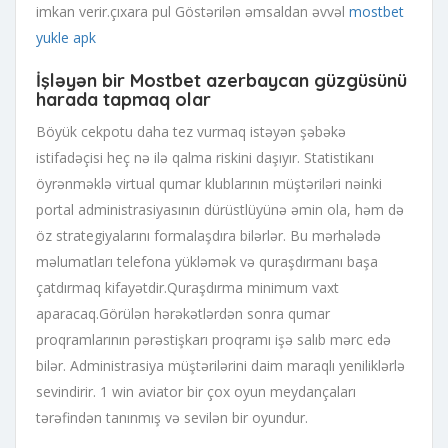
imkan verir.çıxara pul Göstərilən əmsaldan əvvəl
mostbet
yukle apk
İşləyən bir Mostbet azerbaycan güzgüsünü
harada tapmaq olar
Böyük cekpotu daha tez vurmaq istəyən şəbəkə
istifadəçisi heç nə ilə qalma riskini daşıyır. Statistikanı
öyrənməklə virtual qumar klublarının müştəriləri nəinki
portal administrasiyasının dürüstlüyünə əmin ola, həm də
öz strategiyalarını formalaşdıra bilərlər. Bu mərhələdə
məlumatları telefona yükləmək və quraşdırmanı başa
çatdırmaq kifayətdir.Quraşdırma minimum vaxt
aparacaq.Görülən hərəkətlərdən sonra qumar
proqramlarının pərəstişkarı proqramı işə salıb mərc edə
bilər. Administrasiya müştərilərini daim maraqlı yeniliklərlə
sevindirir. 1 win aviator bir çox oyun meydançaları
tərəfindən tanınmış və sevilən bir oyundur.