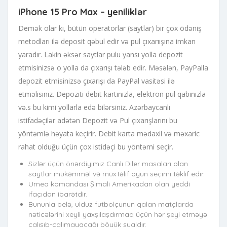
iPhone 15 Pro Max – yeniliklər
Demək olar ki, bütün operatorlar (saytlar) bir çox ödəniş
metodları ilə deposit qəbul edir və pul çıxarıışına imkan
yaradır. Lakin əksər saytlar pulu yansı yolla depozit
etmisinizsə o yolla da çıxarışı tələb edir. Məsələn, PayPalla
depozit etmisinizsə çıxarışı da PayPal vasitəsi ilə
etməlisiniz. Depoziti debit kartınızla, elektron pul qabınızla
və.s bu kimi yollarla edə bilərsiniz. Azərbaycanlı
istifadəçilər adətən Depozit və Pul çıxarışlarını bu
yöntəmlə həyata keçirir. Debit karta mədaxil və məxaric
rahat olduğu üçün çox istidəçi bu yöntəmi seçir.
Sizlər üçün önərdiyimiz Canlı Diler masaları olan
saytlar mükəmməl və müxtəlif oyun seçimi təklif edir.
Umea komandası Şimali Amerikadan olan yeddi
ifaçıdan ibarətdir.
Bununla belə, ulduz futbolçunun qalan matçlarda
nəticələrini xeyli yaxşılaşdırmaq üçün hər şeyi etməyə
çalışıb-çalımayacağı böyük sualdır.