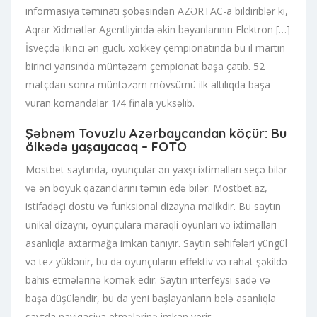
informasiya təminatı şöbəsindən AZƏRTAC-a bildiriblər ki,
Aqrar Xidmətlər Agentliyində əkin bəyanlarının Elektron […]
İsveçdə ikinci ən güclü xokkey çempionatında bu il martın
birinci yarısında müntəzəm çempionat başa çatıb. 52
matçdan sonra müntəzəm mövsümü ilk altılıqda başa
vuran komandalar 1/4 finala yüksəlib.
Şəbnəm Tovuzlu Azərbaycandan köçür: Bu
ölkədə yaşayacaq – FOTO
Mostbet saytında, oyunçular ən yaxşı ixtimalları seçə bilər
və ən böyük qazanclarını təmin edə bilər. Mostbet.az,
istifadəçi dostu və funksional dizayna malikdir. Bu saytın
unikal dizaynı, oyunçulara maraqli oyunları və ixtimalları
asanlıqla axtarmağa imkan tanıyır. Saytın səhifələri yüngül
və tez yüklənir, bu da oyunçuların effektiv və rahat şəkildə
bahis etmələrinə kömək edir. Saytın interfeysi sadə və
başa düşüləndir, bu da yeni başlayanların belə asanlıqla
saytda naviqasiya etmələrinə imkan verir.