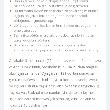
Bununla belə, nokaut döyüşlərində yaşıl-sarılar
özlərini daha yaxşı sübut etməyə çalışacaqlar.
Bu təlimatın qalan hissəsində sizə şəxsi seçimlərinizə
uyğun ən yaxşı kazino saytlarını necə tapmalı
olduğunuzu göstərəcəyik.
2019 oyunu -cu ildə buraxılmış Spribe provayderinin
emulyatorudur.
Statistika bütün mərcləri, istifadəçi spinlərini və ən
yaxşı uduşları göstərir.
Bir kazino saytında slot açmaq üçün məşhur
strategiyalara, qaydalara və bonuslara nəzər salaq.
Qələbələr 31-ci matçda (25 dəfə əsas vaxtda, 6 dəfə əlavə
vaxtda) əldə olunub, Stokholm klubu isə 21 dəfə məğlub
olub. Eyni zamanda, Djurgården 121 qol buraxaraq ən
güclü müdafiəyə sahib idi. Paytaxt komandasında isveçli
oyunçular üstünlük təşkil edir, lakin okeanın o tayından üç
ifaçı da var. Stokholm komandası sinifdə təkmilləşmək
üçün son dərəcə motivasiyalı olmalıdır, çünki onların SHL
liqasında 16 qələbəsi var.