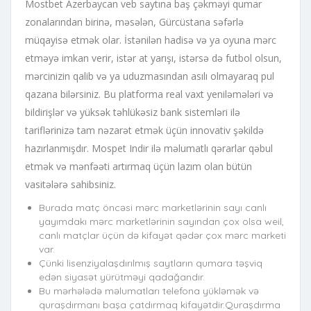
Mostbet Azerbaycan veb saytına baş çəkməyi qumar
zonalarından birinə, məsələn, Gürcüstana səfərlə
müqayisə etmək olar. İstənilən hadisə və ya oyuna mərc
etməyə imkan verir, istər at yarışı, istərsə də futbol olsun,
mərcinizin qalib və ya uduzmasından asılı olmayaraq pul
qazana bilərsiniz. Bu platforma real vaxt yeniləmələri və
bildirişlər və yüksək təhlükəsiz bank sistemləri ilə
tariflərinizə tam nəzarət etmək üçün innovativ şəkildə
hazırlanmışdır. Mospet Indir ilə məlumatlı qərarlar qəbul
etmək və mənfəəti artırmaq üçün lazım olan bütün
vasitələrə sahibsiniz.
Burada matç öncəsi mərc marketlərinin sayı canlı
yayımdakı mərc marketlərinin sayından çox olsa weil,
canlı matçlar üçün də kifayət qədər çox mərc marketi
var.
Çünki lisenziyalaşdırılmış saytların qumara təşviq
edən siyasət yürütməyi qadağandır.
Bu mərhələdə məlumatları telefona yükləmək və
quraşdırmanı başa çatdırmaq kifayətdir.Quraşdırma