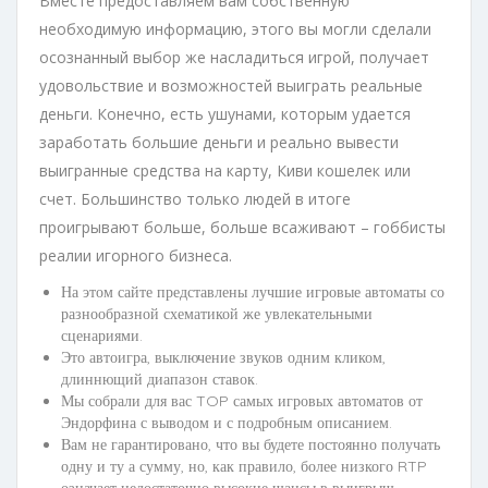
Вместе предоставляем вам собственную
необходимую информацию, этого вы могли сделали
осознанный выбор же насладиться игрой, получает
удовольствие и возможностей выиграть реальные
деньги. Конечно, есть ушунами, которым удается
заработать большие деньги и реально вывести
выигранные средства на карту, Киви кошелек или
счет. Большинство только людей в итоге
проигрывают больше, больше всаживают – гоббисты
реалии игорного бизнеса.
На этом сайте представлены лучшие игровые автоматы со
разнообразной схематикой же увлекательными
сценариями.
Это автоигра, выключение звуков одним кликом,
длиннющий диапазон ставок.
Мы собрали для вас TOP самых игровых автоматов от
Эндорфина с выводом и с подробным описанием.
Вам не гарантировано, что вы будете постоянно получать
одну и ту а сумму, но, как правило, более низкого RTP