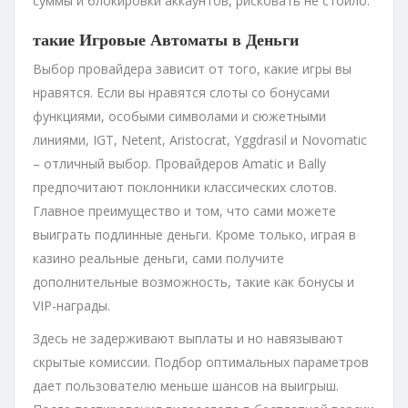
суммы и блокировки аккаунтов, рисковать не стоило.
такие Игровые Автоматы в Деньги
Выбор провайдера зависит от того, какие игры вы
нравятся. Если вы нравятся слоты со бонусами
функциями, особыми символами и сюжетными
линиями, IGT, Netent, Aristocrat, Yggdrasil и Novomatic
– отличный выбор. Провайдеров Amatic и Bally
предпочитают поклонники классических слотов.
Главное преимущество и том, что сами можете
выиграть подлинные деньги. Кроме только, играя в
казино реальные деньги, сами получите
дополнительные возможность, такие как бонусы и
VIP-награды.
Здесь не задерживают выплаты и но навязывают
скрытые комиссии. Подбор оптимальных параметров
дает пользователю меньше шансов на выигрыш.