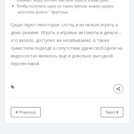
означает недостаточно высокие шансы в выигрыш.
Чтобы получить один из таких призов, важно удачно
запустить колесо” “фортуны.
Существуют некоторые слоты, в их нельзя играть а
демо-режиме. Играть а игровые автоматы в деньги –
это весело, доступно же незабываемо. А также
грамотном подходе а сопутствии удачи свободное на
видеослотах являлось еще и довольно выгодной
перспективой.
Previous
Next