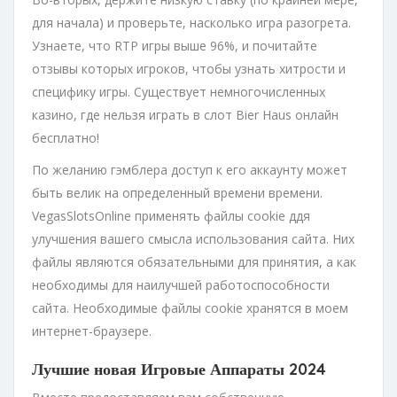
для начала) и проверьте, насколько игра разогрета.
Узнаете, что RTP игры выше 96%, и почитайте
отзывы которых игроков, чтобы узнать хитрости и
специфику игры. Существует немногочисленных
казино, где нельзя играть в слот Bier Haus онлайн
бесплатно!
По желанию гэмблера доступ к его аккаунту может
быть велик на определенный времени времени.
VegasSlotsOnline применять файлы cookie ддя
улучшения вашего смысла использования сайта. Них
файлы являются обязательными для принятия, а как
необходимы для наилучшей работоспособности
сайта. Необходимые файлы cookie хранятся в моем
интернет-браузере.
Лучшие новая Игровые Аппараты 2024