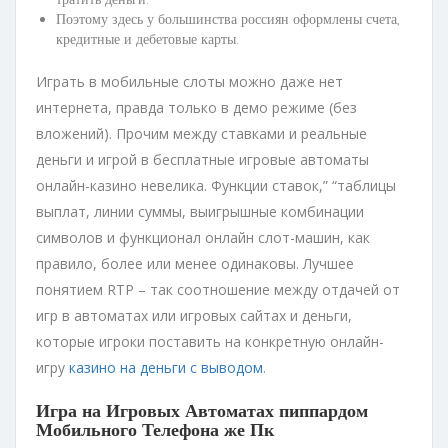
Поэтому здесь у большинства россиян оформлены счета,
кредитные и дебетовые карты.
Играть в мобильные слоты можно даже нет
интернета, правда только в демо режиме (без
вложений). Прочим между ставками и реальные
деньги и игрой в бесплатные игровые автоматы
онлайн-казино невелика. Функции ставок,” “таблицы
выплат, линии суммы, выигрышные комбинации
символов и функционал онлайн слот-машин, как
правило, более или менее одинаковы. Лучшее
понятием RTP – так соотношение между отдачей от
игр в автоматах или игровых сайтах и деньги,
которые игроки поставить на конкретную онлайн-
игру
казино на деньги с выводом
.
Игра на Игровых Автоматах пиппардом
Мобильного Телефона же Пк