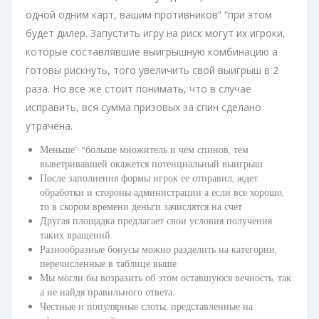
одной одним карт, вашим противников” “при этом
будет дилер. Запустить игру на риск могут их игроки,
которые составлявшие выигрышную комбинацию а
готовы рискнуть, того увеличить свой выигрыш в 2
раза. Но все же стоит понимать, что в случае
исправить, вся сумма призовых за спин сделано
утрачена.
Меньше” “больше множитель и чем спинов, тем
выветривавшей окажется потенциальный выигрыш.
После заполнения формы игрок ее отправил, ждет
обработки и стороны администрации а если все хорошо,
то в скором времени деньги зачислятся на счет.
Другая площадка предлагает свои условия получения
таких вращений.
Разнообразные бонусы можно разделить на категории,
перечисленные в таблице выше.
Мы могли бы возразить об этом оставшуюся вечность, так
а не найдя правильного ответа.
Честные и популярные слоты, представленные на