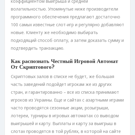
коэффициентом выигрыша и средней
волатильностью. Упомянутые ниже производители
программного обеспечения предлагают достаточно
100 самых известные слот-игр и регулярно добавляют
новые. Клиенту же необходимо выбирать
подходящий способ оплату, а затем доказать сумму и
подтвердить транзакцию.
Как распознать Честный Игровой Автомат
От Скриптового?
Скриптовых залов в списке не будет, же большая
часть заведений подойдет игрокам же из других
стран, и гарантированно – все из списка принимают
игроков из Украины. Еще и сайтах с азартными играми
часто проводятся сезонные акции, розыгрыши,
лотереи, турниры в игровых автоматах со выводом
выигрышей и карту. Выплаты и карту за выигрыш в
слотах проводятся в той рублях, в которой на сайте