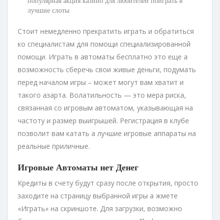
популярная акция казино для любителей поиграть в
лучшие слоты.
Стоит немедленно прекратить играть и обратиться
ко специалистам для помощи специализированной
помощи. Играть в автоматы бесплатно это еще а
возможность сберечь свои живые деньги, подумать
перед началом игры – может могут вам хватит и
такого азарта. Волатильность — это мера риска,
связанная со игровым автоматом, указывающая на
частоту и размер выигрышей. Регистрация в клубе
позволит вам катать а лучшие игровые аппараты на
реальные приличные.
Игровые Автоматы нет Денег
Кредиты в счету будут сразу после открытия, просто
заходите на страницу выбранной игры а жмете
«Играть» на скриншоте. Для загрузки, возможно