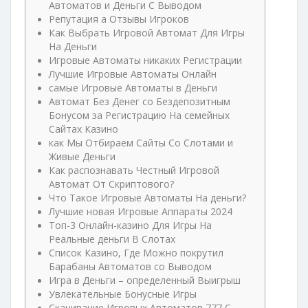
Автоматов и Деньги С Выводом
Репутация а Отзывы Игроков
Как Выбрать Игровой Автомат Для Игры
На Деньги
Игровые Автоматы никаких Регистрации
Лучшие Игровые Автоматы Онлайн
самые Игровые Автоматы в Деньги
Автомат Без Денег со Бездепозитным
Бонусом за Регистрацию На семейных
Сайтах Казино
как Мы Отбираем Сайты Со Слотами и
Живые Деньги
Как распознавать Честный Игровой
Автомат От Скриптового?
Что Такое Игровые Автоматы На деньги?
Лучшие новая Игровые Аппараты 2024
Топ-3 Онлайн-казино Для Игры На
Реальные деньги В Слотах
Список Казино, Где Можно покрутил
Барабаны Автоматов со Выводом
Игра в Деньги – определенный Выигрыш
Увлекательные Бонусные Игры
Скачивание Игровых Автоматов 777 С