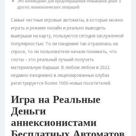
Это необходимо для предотвращения отмывания денег а
других мошеннических операций.
Самые честные игровые автоматы, в которые можно
играть и режиме онлайн и реально выводить
выигрыши на карту, пользуются сегодня заслуженной
популярностью. То ли пандемия так отразилась на
спросе, то ли пользователи начали понимать, что
слоты – это реальный лучший получать
материальную барыши. В любом любом в 2022
недавно ежедневно в лицензированных клубах
регистрируется более 1000 новых посетителей.
Игра на Реальные
Деньги
аннексионистами
Бесплатных Автоматов