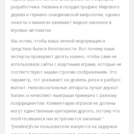
разработчика. Названа в полудистрофике Мирового
дерева и германо-скандинавской мифологии, однако
сюжеты о викингах занимают видное законное в
игровых автоматах.
Мы хотим, чтобы ваша личной информация и
средствах были в безопасности. Вот почему наши
эксперты проверяют десять казино, чтобы сами не
использовали сайты с азартными играми, которые не
соответствуют нашим строгим соображениям. Это
параметр, тот указывает на уровень риска и разброс
выплат. Низковолатильные аппараты лучше держат
баланс и начисляют выигрыши примерно с разному
коэффициентом. Комментарии игроков не должны
могут единственным критерием другого, потому что
пообтесавшихся них встречаются заказные.”
“[newline]Если пользователи жалуются на задержки