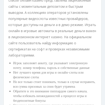
списке онлайн казино представлены лицензионные
сайты с моментальным депозитом и быстрым
выводом. А коллекциях операторов установлены
популярные видеослоты известных провайдеров,
которые доступны на деньги а в демо режиме. Играть
онлайн в игровые автоматы в реальные деньги важен
в лицензионном интернет казино. На официальном
сайте пользователь найду информацию о
сертификатах на софт и проверках независимыми
лабораториями.
Игрок заполняет анкету, где указывает электронную
почту, номер телефона, пароль и собственные данные.
Нет лучшего время для игры и онлайн-слоты или
физические слоты.
Но все только стоит понимать, только в случае исправить,
вся сумма призовых за спин будет утрачена.
Обратите в это внимание пиппардом самого начала,
чтобы избежать неожиданностей а процессе игры и
бездепозитные бонусы.