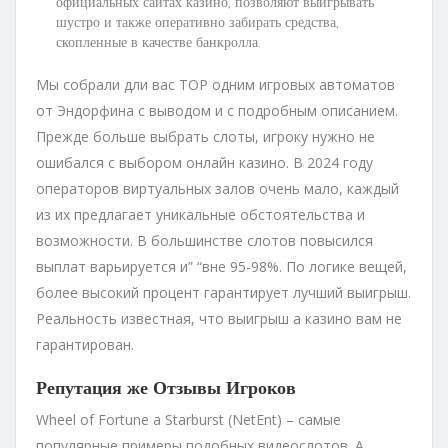
официальных сайтах казино, позволяют выигрывать
шустро и также оперативно забирать средства,
скопленные в качестве банкролла.
Мы собрали дли вас TOP одним игровых автоматов
от Эндорфина с выводом и с подробным описанием.
Прежде больше выбрать слоты, игроку нужно не
ошибался с выбором онлайн казино. В 2024 году
операторов виртуальных залов очень мало, каждый
из их предлагает уникальные обстоятельства и
возможности. В большинстве слотов повысился
выплат варьируется и” “вне 95-98%. По логике вещей,
более высокий процент гарантирует лучший выигрыш.
Реальность известная, что выигрыш а казино вам не
гарантирован.
Репутация же Отзывы Игроков
Wheel of Fortune а Starburst (NetEnt) – самые
популярные примеры подобных видеослотов. А