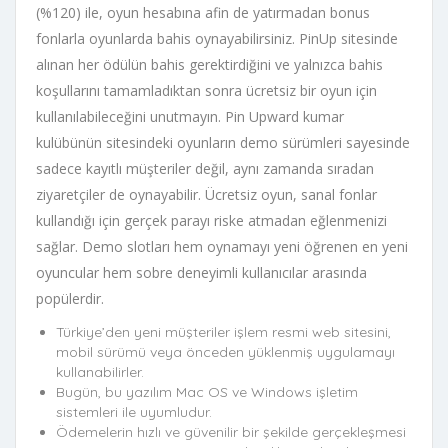
(%120) ile, oyun hesabına afin de yatırmadan bonus
fonlarla oyunlarda bahis oynayabilirsiniz. PinUp sitesinde
alınan her ödülün bahis gerektirdiğini ve yalnızca bahis
koşullarını tamamladıktan sonra ücretsiz bir oyun için
kullanılabileceğini unutmayın. Pin Upward kumar
kulübünün sitesindeki oyunların demo sürümleri sayesinde
sadece kayıtlı müşteriler değil, aynı zamanda sıradan
ziyaretçiler de oynayabilir. Ücretsiz oyun, sanal fonlar
kullandığı için gerçek parayı riske atmadan eğlenmenizi
sağlar. Demo slotları hem oynamayı yeni öğrenen en yeni
oyuncular hem sobre deneyimli kullanıcılar arasında
popülerdir.
Türkiye’den yeni müşteriler işlem resmi web sitesini,
mobil sürümü veya önceden yüklenmiş uygulamayı
kullanabilirler.
Bugün, bu yazılım Mac OS ve Windows işletim
sistemleri ile uyumludur.
Ödemelerin hızlı ve güvenilir bir şekilde gerçekleşmesi