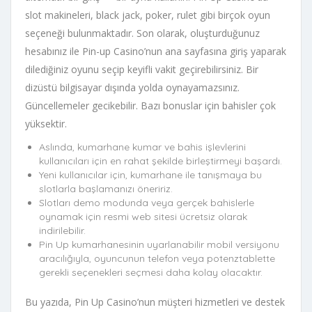
slot makineleri, black jack, poker, rulet gibi birçok oyun
seçeneği bulunmaktadır. Son olarak, oluşturduğunuz
hesabınız ile Pin-up Casino’nun ana sayfasına giriş yaparak
dilediğiniz oyunu seçip keyifli vakit geçirebilirsiniz. Bir
dizüstü bilgisayar dışında yolda oynayamazsınız.
Güncellemeler gecikebilir. Bazı bonuslar için bahisler çok
yüksektir.
Aslında, kumarhane kumar ve bahis işlevlerini
kullanıcıları için en rahat şekilde birleştirmeyi başardı.
Yeni kullanıcılar için, kumarhane ile tanışmaya bu
slotlarla başlamanızı öneririz.
Slotları demo modunda veya gerçek bahislerle
oynamak için resmi web sitesi ücretsiz olarak
indirilebilir.
Pin Up kumarhanesinin uyarlanabilir mobil versiyonu
aracılığıyla, oyuncunun telefon veya potenztablette
gerekli seçenekleri seçmesi daha kolay olacaktır.
Bu yazıda, Pin Up Casino’nun müşteri hizmetleri ve destek