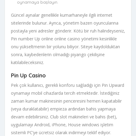
oynamaya başlayın.
Güncel aynalar genellikle kumarhaneyle ilgili internet
sitelerinde bulunur. Ayrıca, yönetim bazen oyuncularına
postayla yeni adresler gönderir. Kötü bir ruh halindeyseniz,
Pin number Up online online casino yönetimi kesinlikle
onu yükseltmenin bir yolunu biliyor. Siteye kaydolduktan
sonra, kaybedenlerin olmadığı piyango çekilişine
katılabileceksiniz.
Pin Up Casino
Pek çok kullanıcı, gerekli konforu sağladığı için Pin Upward
oynamayı mobil cihazlarda tercih etmektedir. İstediğiniz
zaman kumar makinesinin penceresini hemen kapatabilir
(veya duraklatabilir) empieza ardından bahis yapmaya
devam edebilirsiniz. Club slot makineleri ve bahis (bet),
uygulamayı Android, iPhone, House windows işletim
sistemli PC’ye ücretsiz olarak indirmeyi teklif ediyor.