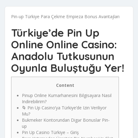
Pin-up Türkiye Para Çekme Empieza Bonus Avantajları
Türkiye’de Pin Up
Online Online Casino:
Anadolu Tutkusunun
Oyunla Buluştuğu Yer!
Content
Pinup Online Kumarhanesini Bilgisayara Nasıl
Indirebilirim?
🌀 Pin Up Casino’ya Türkiye’de Izin Veriliyor
Mu?
Bukmeker Kontorundan Digər Bonuslar Pin-
up
Pin Up Casino Türkiye – Giriş