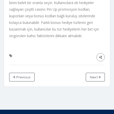
birini belirli bir oranla seçin. Kullanıcılara ek hediyeler
sağlayan çeşitli casino Pin Up promosyon kodları,
kuponları veya bonus kodları bağlı kuruluş sitelerinde
kolayca bulunabilir. Farklı bonus hediye türlerini geri
kazanmak için, kullanıcılar bu tür hediyelerin her biri için
öngörülen bahis faktörlerini dikkate almalıdır.
Previous
Next