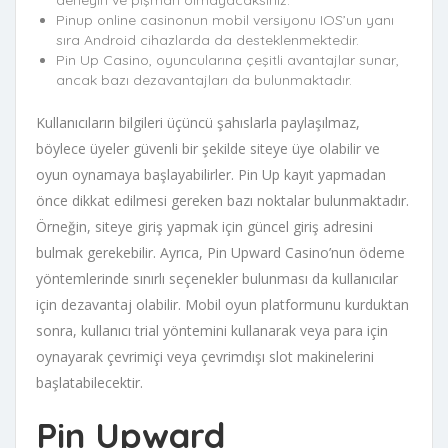
deneyin ve pişman olmayacaksınız.
Pinup online casinonun mobil versiyonu IOS’un yanı
sıra Android cihazlarda da desteklenmektedir.
Pin Up Casino, oyuncularına çeşitli avantajlar sunar,
ancak bazı dezavantajları da bulunmaktadır.
Kullanıcıların bilgileri üçüncü şahıslarla paylaşılmaz,
böylece üyeler güvenli bir şekilde siteye üye olabilir ve
oyun oynamaya başlayabilirler. Pin Up kayıt yapmadan
önce dikkat edilmesi gereken bazı noktalar bulunmaktadır.
Örneğin, siteye giriş yapmak için güncel giriş adresini
bulmak gerekebilir. Ayrıca, Pin Upward Casino’nun ödeme
yöntemlerinde sınırlı seçenekler bulunması da kullanıcılar
için dezavantaj olabilir. Mobil oyun platformunu kurduktan
sonra, kullanıcı trial yöntemini kullanarak veya para için
oynayarak çevrimiçi veya çevrimdışı slot makinelerini
başlatabilecektir.
Pin Upward