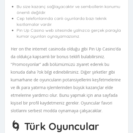
Bu size kazanç sağlayacaktır ve sembollerin konumu
önemli değildir.
Cep telefonlarında canlı oyunlarda bazı teknik
kısıtlamalar vardır.
Pin Up Casino web sitesinde yalnızca gerçek parayla
kumar oyunları oynayamazsınız.
Her on the internet casinoda olduğu gibi Pin Up Casino’da
da oldukça kapsamlı bir bonus teklifi bulabilirsiniz.
“Promosyonlar” adlı bölümümüzü ziyaret ederek bu
konuda daha ?ok bilgi edinebilirsiniz. Diğer şirketler gibi
kumarhane de oyuncuların potansiyellerini keşfetmelerine
ve ilk para yatırma işlemlerinden büyük kazançlar elde
etmelerine yardımcı olur. Bunu yapmak için ana sayfada
kişisel bir profil kaydetmeniz gerekir. Oyuncular favori
slotlarını serbest modda oynamaya çalışacaklar.
🌀 Türk Oyuncular