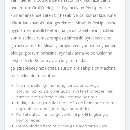
Yani, demo modunda BK’da favori takımlarınıza bahis
oynamak mümkün değildir. Oyuncuların Pin Up online
kumarhanesinde zaten bir hesabı varsa, kumar kulübüne
tekrardan kaydolmaları gerekmez. Misafirin PinUp casino
uygulamasını akıllı telefonuna ya da tabletine indirdikten
sonra sadece rumuz empieza şifresi ile oyun servisine
girmesi yeterlidir. Misafir, tarayıcı versiyonunda oynarken
olduğu gibi tüm parasına, ayrıcalıklarına ve bonuslarına
erişebilecek. Burada ayrıca kayıt olmadan
çalıştırabileceğiniz ücretsiz sürümlere sahip slot machine
makineleri de mevcuttur.
İşlemlerinizle ilgili herhangi bir sorunuz veya
sorununuz varsa, güler yüzlü müşteri hizmetleri her
zaman birden fazla dilde yardıma hazırdır.
Türkiye’den oyuncular yerel afin de biriminde ödeme
yapabilir ve dönüştürmeyi unutabilirler.
Portal çalışanları belge verilerini profil bilgileriyle
kontrol eder.
Demo slotları hem oynamayı yeni öğrenen yeni