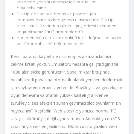
kazanma şansını artırmak için stratejiler
düşünebilirsiniz.
Pin Up Casino’nun bonus ve promosyon
kampanyalarının detaylarına ulaşmak için Pin Up
resmi sitesi üzerinden güncel giriş adresi üzerinden
kayıt olmanız ?art? aranmaktad?r.
Ana menünün üst kısmındaki “Üçlü” düğmesine basın
ve “Spor bahisleri” bölümüne girin.
Kendi paranızı kaybetme riski empieza kazançlarınızı
çekme fırsatı yoktur. Emülatörü hesapta çalıştırdığınızda
1000 altın sikke görüntülenir. Sanal miktar bittiğinde,
hesabı kredi pahasına otomatik olarak yeniden doldurmak
için sayfayı yenilemeniz yeterlidir. Büyüleyici ve gerçekçi bir
oyun deneyimi yaratarak yüksek kaliteli grafikler ve
sürükleyici ses efektleri sunan çevrimiçi slot oyunlarımızın
heyecanını” “keşfedin. Web sitesine yalnızca normal PC
tarayıcı sürümüyle değil aynı zamanda Android ya da IOS
cihazlarıyla weil erişebilirsiniz. Mobil casino yazılımı web