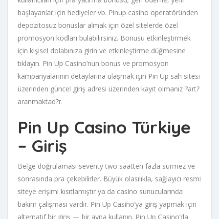
başlayanlar için hediyeler vb. Pinup casino operatöründen
depozitosuz bonuslar almak için özel sitelerde özel
promosyon kodları bulabilirsiniz. Bonusu etkinleştirmek
için kişisel dolabınıza girin ve etkinleştirme düğmesine
tıklayın. Pin Up Casino’nun bonus ve promosyon
kampanyalarının detaylarına ulaşmak için Pin Up sah sitesi
üzerinden güncel giriş adresi üzerinden kayıt olmanız ?art?
aranmaktad?r.
Pin Up Casino Türkiye
– Giriş
Belge doğrulaması seventy two saatten fazla sürmez ve
sonrasında pra çekebilirler. Büyük olasılıkla, sağlayıcı resmi
siteye erişimi kısıtlamıştır ya da casino sunucularında
bakım çalışması vardır. Pin Up Casino’ya giriş yapmak için
alternatif bir giriş — bir ayna kullanın. Pin Up Casino’da