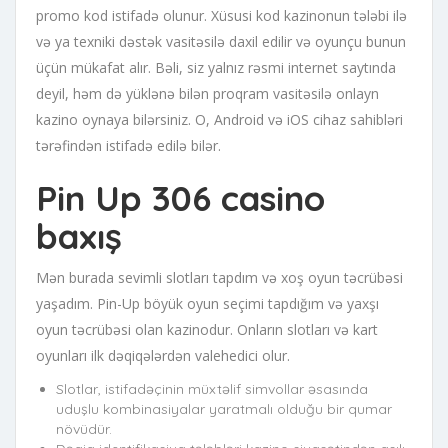
promo kod istifadə olunur. Xüsusi kod kazinonun tələbi ilə
və ya texniki dəstək vasitəsilə daxil edilir və oyunçu bunun
üçün mükafat alır. Bəli, siz yalnız rəsmi internet saytında
deyil, həm də yüklənə bilən proqram vasitəsilə onlayn
kazino oynaya bilərsiniz. O, Android və iOS cihaz sahibləri
tərəfindən istifadə edilə bilər.
Pin Up 306 casino
baxış
Mən burada sevimli slotları tapdım və xoş oyun təcrübəsi
yaşadım. Pin-Up böyük oyun seçimi tapdığım və yaxşı
oyun təcrübəsi olan kazinodur. Onların slotları və kart
oyunları ilk dəqiqələrdən valehedici olur.
Slotlar, istifadəçinin müxtəlif simvollar əsasında
uduşlu kombinasiyalar yaratmalı olduğu bir qumar
növüdür.