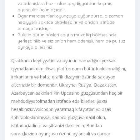
və ödənişlərə hazır olan qeydiyyatdan keçmiş
oyunçular üçün açıqdır.
Əgər mərc şərtləri oyunçuya uyğundursa, o zaman
hədiyyəni sakitcə aktivləşdirir və ondan istifadə
etməyə başlayır.
Ruletin bütün növləri saytın müvafiq bölməsində
yerləşdirilib və siz onları həm ödənişli, həm də pulsuz
oynaya bilərsiniz.
Qrafikanın keyfiyyətini və oyunun hamarlığını yüksək
qiymətləndirdim. Əsas platformanın bütünfunksionallığını,
imkanlarını və hətta qrafik dizaynınıözündə saxlayan
alternativ bir domendir. Ukrayna, Rusiya, Qazaxıstan,
Azərbaycan sakinləri Pin Upcasino güzgüsündən heç bir
məhdudiyyətolmadan istifadə edə bilərlər. Şəxsi
hesabınızıəvvəlcədən yaratmaq kifayətdir; və əsas
səhifəbloklanmışsa, sadəcə güzgüyə daxil olun,
istifadəçiadınızı və şifrənizi daxil edin. Bundan
sonra,kazino oyunçusu özünü əyləncəli və qumar