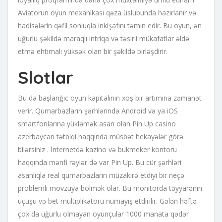
Aviatorun oyun mexanikası qəza üslubunda hazırlanır və
hadisələrin qəfil sonluqla inkişafını təmin edir. Bu oyun, ən
uğurlu şəkildə maraqlı intriqa və təsirli mükafatlar əldə
etmə ehtimalı yüksək olan bir şəkildə birləşdirir.
Slotlar
Bu da başlanğıc oyun kapitalının xoş bir artımına zəmanət
verir. Qumarbazların şərhlərində Android və ya iOS
smartfonlarına yükləmək asan olan Pin Up casino
azerbaycan tətbiqi haqqında müsbət hekayələr görə
bilərsiniz . İnternetdə kazino və bukmeker kontoru
haqqında mənfi rəylər də var Pin Up. Bu cür şərhləri
asanlıqla real qumarbazların müzakirə etdiyi bir neçə
problemli mövzuya bölmək olar. Bu monitorda təyyarənin
uçuşu və bet multiplikatoru nümayiş etdirilir. Gələn həftə
çox da uğurlu olmayan oyunçular 1000 manata qədər