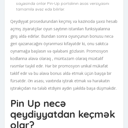
sayəsində onlar Pin-Up portalının əsas versiyasını
tamamilə əvəz edə bilirlər.
Qeydiyyat prosedurundan keçmiş və kazinoda şəxsi hesab
açmış ziyarətçilər oyun saytının istənilən funksiyalarına
giriş əldə edirlər. Bundan sonra oyunçunun bonusu necə
geri qazanacağını öyrənməsi kifayətdir ki, onu sakitcə
oynamağa başlasın və qələbəni gözləsin. Promosyon
kodlarına əlavə olaraq , müntəzəm olaraq müxtəlif
rəsmlər təşkil edir. Hər bir promosyon unikal mükafat
təklif edir və bu əlavə bonus əldə etmək üçün başqa bir
fürsətdir. Ən əsası, vaxtında iştirak etmək və hərəkətin
iştirakçıdan nə tələb etdiyini aydın şəkildə başa düşməkdir.
Pin Up necə
qeydiyyatdan keçmək
olar?