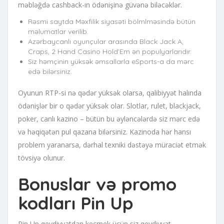
məbləğdə cashback-ın ödənişinə güvənə biləcəklər.
Rəsmi saytda Məxfilik siyasəti bölmlməsində bütün
məlumatlar verilib.
Azərbaycanlı oyunçular arasında Black Jack A,
Craps, 2 Hand Casino Hold’Em ən populyarlarıdır.
Siz həmçinin yüksək əmsallarla eSports-a da mərc
edə bilərsiniz.
Oyunun RTP-si nə qədər yüksək olarsa, qalibiyyət halında
ödənişlər bir o qədər yüksək olar. Slotlar, rulet, blackjack,
poker, canlı kazino – bütün bu əyləncələrdə siz mərc edə
və həqiqətən pul qazana bilərsiniz. Kazinoda hər hansı
problem yaranarsa, dərhal texniki dəstəyə müraciət etmək
tövsiyə olunur.
Bonuslar və promo
kodları Pin Up
Pin Up qeydiyyatdan kecmek üçün siz qeydiyyat