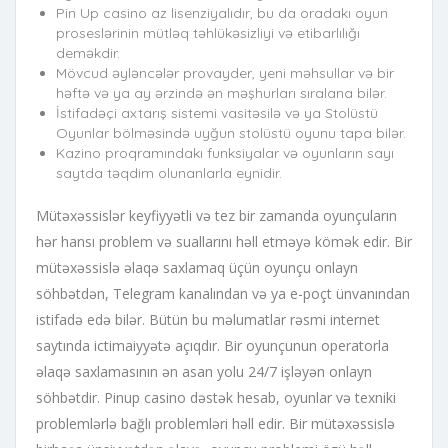
Pin Up casino az lisenziyalıdır, bu da oradakı oyun
proseslərinin mütləq təhlükəsizliyi və etibarlılığı
deməkdir.
Mövcud əyləncələr provayder, yeni məhsullar və bir
həftə və ya ay ərzində ən məşhurları sıralana bilər.
İstifadəçi axtarış sistemi vasitəsilə və ya Stolüstü
Oyunlar bölməsində uyğun stolüstü oyunu tapa bilər.
Kazino proqramındakı funksiyalar və oyunların sayı
saytda təqdim olunanlarla eynidir.
Mütəxəssislər keyfiyyətli və tez bir zamanda oyunçuların
hər hansı problem və suallarını həll etməyə kömək edir. Bir
mütəxəssislə əlaqə saxlamaq üçün oyunçu onlayn
söhbətdən, Telegram kanalından və ya e-poçt ünvanından
istifadə edə bilər. Bütün bu məlumatlar rəsmi internet
saytında ictimaiyyətə açıqdır. Bir oyunçunun operatorla
əlaqə saxlamasının ən asan yolu 24/7 işləyən onlayn
söhbətdir. Pinup casino dəstək hesab, oyunlar və texniki
problemlərlə bağlı problemləri həll edir. Bir mütəxəssislə