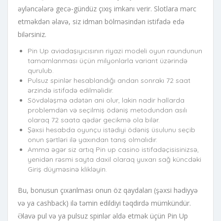
əyləncələrə gecə-gündüz çıxış imkanı verir. Slotlara mərc
etməkdən əlavə, siz idman bölməsindən istifadə edə
bilərsiniz.
Pin Up aviadaşıyıcısının riyazi modeli oyun raundunun
tamamlanması üçün milyonlarla variant üzərində
qurulub.
Pulsuz spinlər hesablandığı andan sonrakı 72 saat
ərzində istifadə edilməlidir.
Sövdələşmə adətən ani olur, lakin nadir hallarda
problemdən və seçilmiş ödəniş metodundan asılı
olaraq 72 saata qədər gecikmə ola bilər.
Şəxsi hesabda oyunçu istədiyi ödəniş üsulunu seçib
onun şərtləri ilə yaxından tanış olmalıdır.
Amma əgər siz artıq Pin up casino istifadəçisisinizsə,
yenidən rəsmi sayta daxil olaraq yuxarı sağ küncdəki
Giriş düyməsinə klikləyin.
Bu, bonusun çıxarılması onun öz qaydaları (şəxsi hədiyyə
və ya cashback) ilə təmin edildiyi təqdirdə mümkündür.
Əlavə pul və ya pulsuz spinlər əldə etmək üçün Pin Up