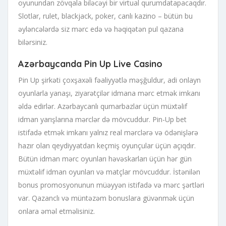
oyunundan zövqala biləcəyi bir virtual qurumdatapacaqdır.
Slotlar, rulet, blackjack, poker, canlı kazino – bütün bu
əyləncələrdə siz mərc edə və həqiqətən pul qazana
bilərsiniz.
Azərbaycanda Pin Up Live Casino
Pin Up şirkəti çoxşaxəli fəaliyyətlə məşğuldur, adi onlayn
oyunlarla yanaşı, ziyarətçilər idmana mərc etmək imkanı
əldə edirlər. Azərbaycanlı qumarbazlar üçün müxtəlif
idman yarışlarına mərclər də mövcuddur. Pin-Up bet
istifadə etmək imkanı yalnız real mərclərə və ödənişlərə
hazır olan qeydiyyatdan keçmiş oyunçular üçün açıqdır.
Bütün idman mərc oyunları həvəskarları üçün hər gün
müxtəlif idman oyunları və matçlar mövcuddur. İstənilən
bonus promosyonunun müəyyən istifadə və mərc şərtləri
var. Qazanclı və müntəzəm bonuslara güvənmək üçün
onlara əməl etməlisiniz.