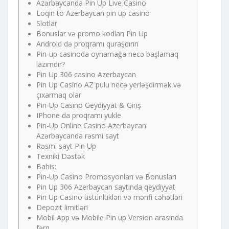
Azərbaycanda Pin Up Live Casino
Loqin to Azerbaycan pin up casino
Slotlar
Bonuslar və promo kodları Pin Up
Android də proqramı quraşdırın
Pin-up casinoda oynamağa necə başlamaq
lazımdır?
Pin Up 306 casino Azerbaycan
Pin Up Casino AZ pulu necə yerləşdirmək və
çıxarmaq olar
Pin-Up Casino Geydiyyat & Giriş
IPhone da proqramı yukle
Pin-Up Online Casino Azerbaycan:
Azərbaycanda rəsmi sayt
Rəsmi sayt Pin Up
Texniki Dəstək
Bahis:
Pin-Up Casino Promosyonları və Bonusları
Pin Up 306 Azerbaycan saytında qeydiyyat
Pin Up Casino üstünlükləri və mənfi cəhətləri
Depozit limitləri
Mobil App və Mobile Pin up Version arasında
fərq