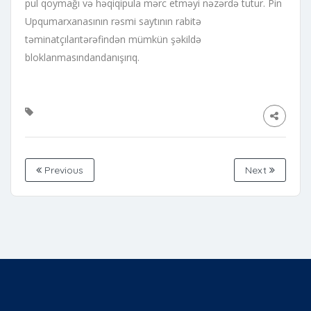
pul qoymağı və həqiqipula mərc etməyi nəzərdə tutur. Pin
Upqumarxanasının rəsmi saytının rabitə
təminatçılarıtərəfindən mümkün şəkildə
bloklanmasındandanışırıq.
Previous
Next