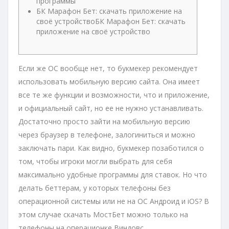
программы
БК Марафон Бет: скачать приложение на
своё устройствоБК Марафон Бет: скачать
приложение на своё устройство
Если же ОС вообще нет, то букмекер рекомендует
использовать мобильную версию сайта. Она имеет
все те же функции и возможности, что и приложение,
и официальный сайт, но ее не нужно устанавливать.
Достаточно просто зайти на мобильную версию
через браузер в телефоне, залогиниться и можно
заключать пари. Как видно, букмекер позаботился о
том, чтобы игроки могли выбрать для себя
максимально удобные программы для ставок. Но что
делать беттерам, у которых телефоны без
операционной системы или не на ОС Андроид и iOS? В
этом случае скачать МостБет можно только на
телефоны на операционке Виндовс.