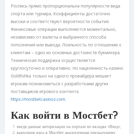
Роспись прямо пропорциональна популярности вида
спорта или турнира. Коэффициенты достаточно
высоки и соответствуют вероятности события.
Финансовые операции выполняются моментально,
независимо от валюты и выбранного способа
пополнения или вывода. Лояльность по отношению к
клиентам – одно из основных достоинств букмекера.
Техническая поддержка осуществляется
круглосуточно и оперативно. Но нацеленность казино
Goldfishka только на одного провайдера мешает
игрокам познакомиться с разработками других
поставщиков игрового контента
https://mostbetcasinoz.com
.
Как войти в Мостбет?
введя данные авторизации на портале во вкладке «Вход»;
выполнив вход в Мостбет аналогичным предыдущему