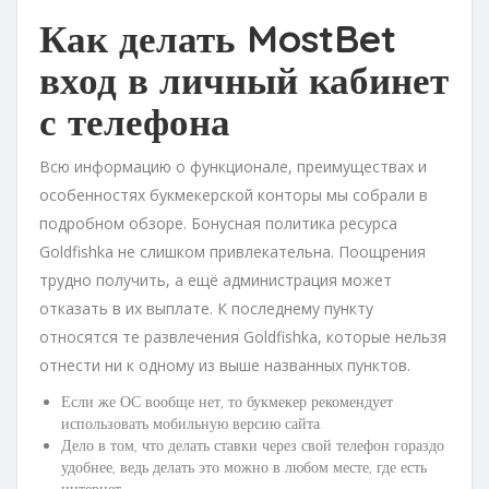
Как делать MostBet
вход в личный кабинет
с телефона
Всю информацию о функционале, преимуществах и
особенностях букмекерской конторы мы собрали в
подробном обзоре. Бонусная политика ресурса
Goldfishka не слишком привлекательна. Поощрения
трудно получить, а ещё администрация может
отказать в их выплате. К последнему пункту
относятся те развлечения Goldfishka, которые нельзя
отнести ни к одному из выше названных пунктов.
Если же ОС вообще нет, то букмекер рекомендует
использовать мобильную версию сайта.
Дело в том, что делать ставки через свой телефон гораздо
удобнее, ведь делать это можно в любом месте, где есть