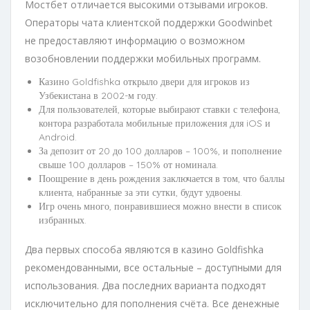
Мостбет отличается высокими отзывами игроков.
Операторы чата клиентской поддержки Goodwinbet
не предоставляют информацию о возможном
возобновлении поддержки мобильных программ.
Казино Goldfishka открыло двери для игроков из
Узбекистана в 2002-м году.
Для пользователей, которые выбирают ставки с телефона,
контора разработала мобильные приложения для iOS и
Android.
За депозит от 20 до 100 долларов – 100%, и пополнение
свыше 100 долларов – 150% от номинала.
Поощрение в день рождения заключается в том, что баллы
клиента, набранные за эти сутки, будут удвоены.
Игр очень много, понравившиеся можно внести в список
избранных.
Два первых способа являются в казино Goldfishka
рекомендованными, все остальные – доступными для
использования. Два последних варианта подходят
исключительно для пополнения счёта. Все денежные