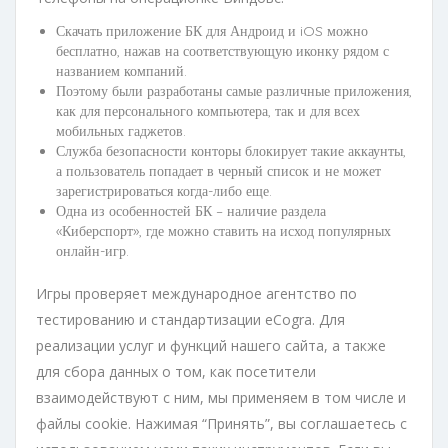
Скачать приложение БК для Андроид и iOS можно
бесплатно, нажав на соответствующую иконку рядом с
названием компаний.
Поэтому были разработаны самые различные приложения,
как для персонального компьютера, так и для всех
мобильных гаджетов.
Служба безопасности конторы блокирует такие аккаунты,
а пользователь попадает в черный список и не может
зарегистрироваться когда-либо еще.
Одна из особенностей БК – наличие раздела
«Киберспорт», где можно ставить на исход популярных
онлайн-игр.
Игры проверяет международное агентство по
тестированию и стандартизации eCogra. Для
реализации услуг и функций нашего сайта, а также
для сбора данных о том, как посетители
взаимодействуют с ним, мы применяем в том числе и
файлы cookie. Нажимая “Принять”, вы соглашаетесь с