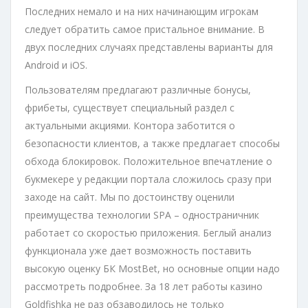
Последних немало и на них начинающим игрокам
следует обратить самое пристальное внимание. В
двух последних случаях представлены варианты для
Android и iOS.
Пользователям предлагают различные бонусы,
фрибеты, существует специальный раздел с
актуальными акциями. Контора заботится о
безопасности клиентов, а также предлагает способы
обхода блокировок. Положительное впечатление о
букмекере у редакции портала сложилось сразу при
заходе на сайт. Мы по достоинству оценили
преимущества технологии SPA – одностраничник
работает со скоростью приложения. Беглый анализ
функционала уже дает возможность поставить
высокую оценку БК MostBet, но основные опции надо
рассмотреть подробнее. За 18 лет работы казино
Goldfishka не раз обзаводилось не только