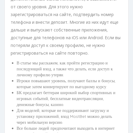
от своего уровня. Для этого нужно
зарегистрироваться на сайте, подтвердить номер
телефона и внести депозит. Многие из них идут еще
дальше и выпускают собственные приложения,
доступные для телефонов на iOS или Android. Если вы
потеряли доступ к своему профилю, не нужно
регистрироваться на сайте повторно.
В статье мы расскажем, как пройти регистрацию и
последующий вход, а также что делать, если доступ к
личному профилю утерян.
Игроки повышают уровень, получают баллы и бонусы,
которые затем конвертируют по выгодному курсу.
БК предлагает беттерам широкий выбор спортивных и
игровых событий, бесплатные видеотрансляции,
денежные бонусы, казино.
Для моделей, которые не поддерживают загрузку и
установку приложений, вход MostBet можно делать
через мобильную версию.
Все больше людей предпочитают выходить в интернет