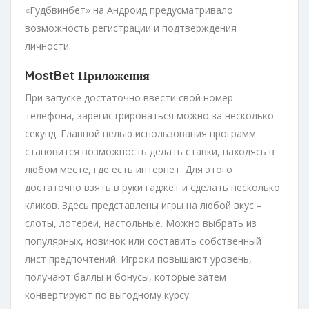
«Гудбвинбет» на Андроид предусматривало
возможность регистрации и подтверждения
личности.
MostBet Приложения
При запуске достаточно ввести свой номер
телефона, зарегистрироваться можно за несколько
секунд. Главной целью использования программ
становится возможность делать ставки, находясь в
любом месте, где есть интернет. Для этого
достаточно взять в руки гаджет и сделать несколько
кликов. Здесь представлены игры на любой вкус –
слоты, лотереи, настольные. Можно выбрать из
популярных, новинок или составить собственный
лист предпочтений. Игроки повышают уровень,
получают баллы и бонусы, которые затем
конвертируют по выгодному курсу.