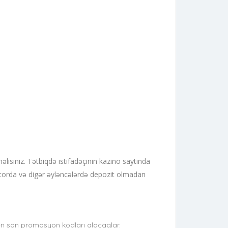
lisiniz. Tətbiqdə istifadəçinin kazino saytında
viatorda və digər əyləncələrdə depozit olmadan
n son promosyon kodları alacaqlar.