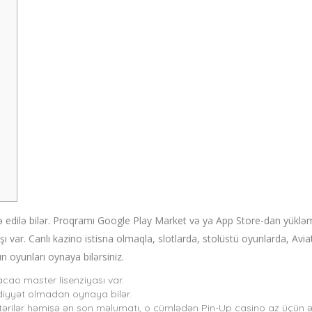
də edilə bilər. Proqramı Google Play Market və ya App Store-dan yükləmə
şı var. Canlı kazino istisna olmaqla, slotlarda, stolüstü oyunlarda, A
n oyunları oynaya bilərsiniz.
cao master lisenziyası var.
udiyyət olmadan oynaya bilər.
rilər həmişə ən son məlumatı, o cümlədən Pin-Up casino az üçün ə