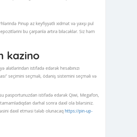
hlərində Pinup az keyfiyyətli xidmət və yaxşı pul
zitlərini bu çarpanla artıra biləcəklər. Siz həm
n kazino
yə alətlərindən istifadə edərək hesabınızı
sı” seçimini seçməli, ödəniş sistemini seçməli və
tusu pasportunuzdan istifadə edərək Qiwi, Megafon,
tamamladıqdan dərhal sonra daxil ola bilərsiniz.
sini daxil etməsi tələb olunacaq
https://pin-up-