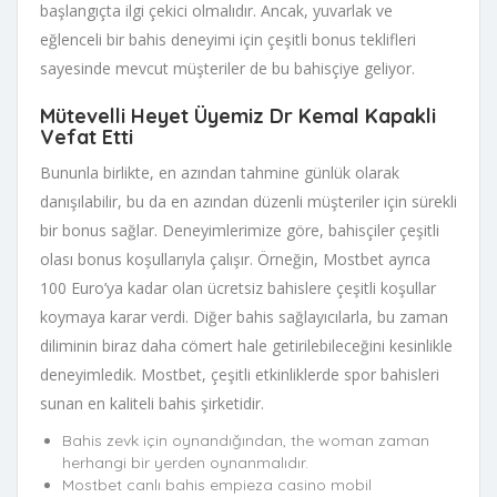
başlangıçta ilgi çekici olmalıdır. Ancak, yuvarlak ve
eğlenceli bir bahis deneyimi için çeşitli bonus teklifleri
sayesinde mevcut müşteriler de bu bahisçiye geliyor.
Mütevelli Heyet Üyemiz Dr Kemal Kapakli
Vefat Etti
Bununla birlikte, en azından tahmine günlük olarak
danışılabilir, bu da en azından düzenli müşteriler için sürekli
bir bonus sağlar. Deneyimlerimize göre, bahisçiler çeşitli
olası bonus koşullarıyla çalışır. Örneğin, Mostbet ayrıca
100 Euro’ya kadar olan ücretsiz bahislere çeşitli koşullar
koymaya karar verdi. Diğer bahis sağlayıcılarla, bu zaman
diliminin biraz daha cömert hale getirilebileceğini kesinlikle
deneyimledik. Mostbet, çeşitli etkinliklerde spor bahisleri
sunan en kaliteli bahis şirketidir.
Bahis zevk için oynandığından, the woman zaman
herhangi bir yerden oynanmalıdır.
Mostbet canlı bahis empieza casino mobil