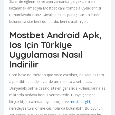
Sizler de eğlenmek ve aynı zamanda gerçek paraları
kazanmak amacıyla Mostbet canlı tombala üyeliklerinizi
tamamlayabilirsiniz. Mostbet sitesi para çekim talibinde
bulununca site beni dondurdu, beni oynatmıyor.
Mostbet Android Apk,
Ios Için Türkiye
Uygulaması Nasıl
Indirilir
Com base no método que você escolher, os saques tem
a possibilidade de levar de um minuto a sete dias.
Dünyadaki online casino siteleri genellikle kullanıcılarına az
miktarda bedava bonus vermektedir. Dünya çapında
birçok kişi tarafından oynanmıştır ve
mostbet giriş
neredeyse tüm online casinolarda bulunabilir. Bu oyunun
asıl amacı, aynı değere sahip 3 kart elde etmektir (ya bir