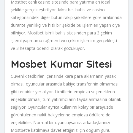
Mostbet canlı casino sitesinde para yatırma en ideal
şekilde gerçekleştiriliyor. Mostbet bahis ve casino
kategorisindeki diğer bütün rakip şirketlere göre aralarında
durante yenilikçi ve hızlı bir şekilde bu işlemleri yapan diye
biliniyor. Mostbet isimli bahis sitesinden para 3 çekim
işlemi yapmama rağmen two çekim işlemim gerçekleşti
ve 3 hesapta ödendi olarak gözüküyor.
Mosbet Kumar Sitesi
Güvenlik tedbirleri içerisinde kara para aklamanın yasak
olması, oyuncular arasında bakiye transferinin olmaması
gibi tedbirler yer alıyor. Limitlerin empieza seçeneklerin
erişebilir olması, tüm yatırımcıların faydalanmasına olanak
sağlıyor. Oyuncular ayrıca kullanımı kolay bir arayüzde
görüntülenen nakit bakiyelerine empieza ödüllere de
erişebilirler. Normal bir oyuncuysanız, arkadaşlarınızı
Mostbet’e katılmaya davet ettiğiniz için doğum günü