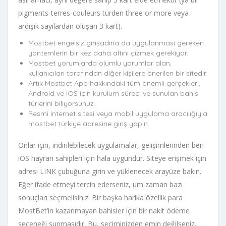
pigments-terres-couleurs türden three or more veya
ardışık sayılardan oluşan 3 kart).
Mostbet engelsiz girişadına da uygulanması gereken
yöntemlerin bir kez daha altını çizmek gerekiyor.
Mostbet yorumlarda olumlu yorumlar alan,
kullanıcıları tarafından diğer kişilere önerilen bir sitedir.
Artık Mostbet App hakkındaki tüm önemli gerçekleri,
Android ve iOS için kurulum süreci ve sunulan bahis
türlerini biliyorsunuz.
Resmi internet sitesi veya mobil uygulama aracılığıyla
mostbet türkiye adresine giriş yapın.
Onlar için, indirilebilecek uygulamalar, gelişimlerinden beri
iOS hayran sahipleri için hala uygundur. Siteye erişmek için
adresi LINK çubuğuna girin ve yüklenecek arayüze bakın.
Eğer ifade etmeyi tercih ederseniz, um zaman bazı
sonuçları seçmelisiniz. Bir başka harika özellik para
MostBet’in kazanmayan bahisler için bir nakit ödeme
seçeneği sunmasıdır. Bu, seçiminizden emin değilseniz,