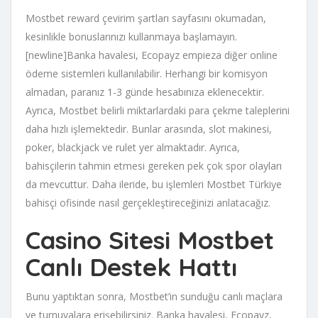
Mostbet reward çevirim şartları sayfasını okumadan,
kesinlikle bonuslarınızı kullanmaya başlamayın.
[newline]Banka havalesi, Ecopayz empieza diğer online
ödeme sistemleri kullanılabilir. Herhangi bir komisyon
almadan, paranız 1-3 günde hesabınıza eklenecektir.
Ayrıca, Mostbet belirli miktarlardaki para çekme taleplerini
daha hızlı işlemektedir. Bunlar arasında, slot makinesi,
poker, blackjack ve rulet yer almaktadır. Ayrıca,
bahisçilerin tahmin etmesi gereken pek çok spor olayları
da mevcuttur. Daha ileride, bu işlemleri Mostbet Türkiye
bahisçi ofisinde nasıl gerçekleştireceğinizi anlatacağız.
Casino Sitesi Mostbet
Canlı Destek Hattı
Bunu yaptıktan sonra, Mostbet’in sunduğu canlı maçlara
ve turnuvalara erişebilirsiniz. Banka havalesi, Ecopayz,