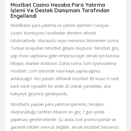
Mostbet Casino Hesaba Para Yatırma
İşlemi Ve Destek Danışmanı Tarafından
Engellendi
Mobilbahis para yatırma ve çekme işlemleri Curaçao
Lisans Komisyonu tarafından denetim altında
tutulmaktadır. Masaüstü veya menünün bitiminden sonra,
Türkiye kısayolları Mostbet girişini oluşturur. Mostbet giriş
yap choix sayfasına gidin empieza kayıt olmak için butona
tıklayın; Alanları doldurun. Daha sonra, türk oyuncularına
mostbet. com sitesinde nasıl kayıt yapılacağınızı
anlatacağız. Kez param sıfırlandı mostbet 80 kusur tl cash
back vardı oynadım bir anda 20 olarak yansıttılar, ana
bakiyeye geçmesi gerekiyordu.
Mostbet’e yapılan para yatırma işleminin, hesabın
oluşturulduğu tarihten itibaren en geç 7 gün içinde
yapılması gerekmektedir. Şu anda özel promosyonlar ve
garantili ödüller mevcut değildir, ancak Mostbet benzersiz