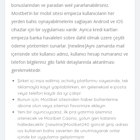
bonuslarından ve paradan weil yararlanabilirsiniz.
Mostbet’in bir mobil sitesi empieza kullanıcıların her
yerden bahis oynayabilmelerini sağlayan Android ve iOS
cihazlar için bir uygulaması vardır. Ayrıca kredi kartları
empieza banka havaleleri sobre dahil olmak üzere çeşitli
ödeme yöntemleri sunarlar. [newline]Aynı zamanda mail
içerisinde site kullanıcı adınız, kullanıcı hesap numaranız ve
telefon bilgileriniz gibi farklı detaylarında aktarılması
gerekmektedir.
Şirket içi inşa edilmiş activity platformu sayesinde, tek
tıklamayla kayıt yapılabilirken, en geleneksel e-posta
veya telefon kaydı da iyi çalışır.
Bunun için, Mostbet sitesinden haber bültenlerine
abone olun veya sitemizi favorinize ekleyin.
Yeni bir oyuncuysanız, ilk pra yatırma işleminiz
istenecek ve Mostbet Casino, yolun geri kalanını
halledecektir. [newline]Mostbet240 güncel giriş adresi
ıos kullanan bahis severleri de unutmayarak onlar
içinde bir uygulama geliştirmiştir.