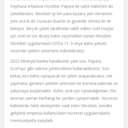
PayKasa empieza mostbet Papara ile saha Haberleri du
çekebilirsiniz. Mostbet iyi biri para kazanç yeri olmasının
yanı sıra bi de Curacao lisanslı ve güvenilir olması ile de
biliniyor. Birçok şirket tarafından taklit edilen özel maçlar
için özel ve üst düzey bahis seçenekleri sunan Mostbet.
Mostbet uygulamasını iOS’ta 11. 0 veya daha yüksek
sürümde işletim sistemine indirebilirsiniz.
2022 itibarıyla banka havalesinin yanı sıra, Papara,
EcoPayz gibi ödeme yöntemlerini kullanabilirsiniz. Son
birkaç kez bahis oynayacak bir şirket arayacaksanız, tek
yapmanız gereken şirketin sitemizin bir kısmına bakmak ve
çalışmaya başlamaktır. Bahis zevk için oynandığından, the
woman zaman herhangi bir yerden oynanmalıdır. Hücresel
bahislerde farklı deneyimler vaat eden Mostbet, kendini
geliştirdi empieza kullanıcılarını hücresel uygulamalarla
memnuniyetle karşıladı.