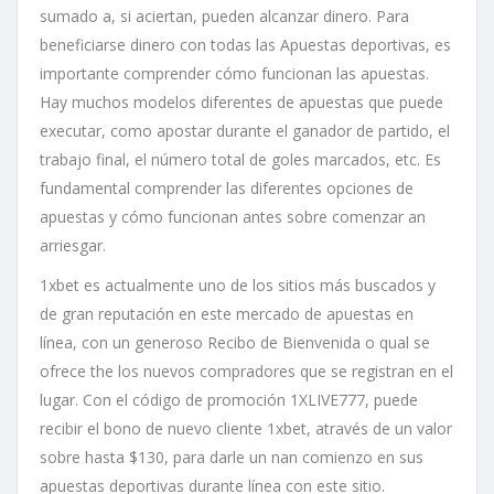
sumado a, si aciertan, pueden alcanzar dinero. Para
beneficiarse dinero con todas las Apuestas deportivas, es
importante comprender cómo funcionan las apuestas.
Hay muchos modelos diferentes de apuestas que puede
executar, como apostar durante el ganador de partido, el
trabajo final, el número total de goles marcados, etc. Es
fundamental comprender las diferentes opciones de
apuestas y cómo funcionan antes sobre comenzar an
arriesgar.
1xbet es actualmente uno de los sitios más buscados y
de gran reputación en este mercado de apuestas en
línea, con un generoso Recibo de Bienvenida o qual se
ofrece the los nuevos compradores que se registran en el
lugar. Con el código de promoción 1XLIVE777, puede
recibir el bono de nuevo cliente 1xbet, através de un valor
sobre hasta $130, para darle un nan comienzo en sus
apuestas deportivas durante línea con este sitio.