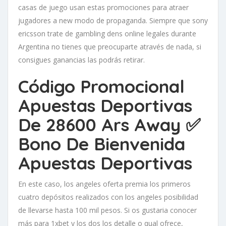
casas de juego usan estas promociones para atraer
jugadores a new modo de propaganda. Siempre que sony
ericsson trate de gambling dens online legales durante
Argentina no tienes que preocuparte através de nada, si
consigues ganancias las podrás retirar.
Código Promocional
Apuestas Deportivas
De 28600 Ars Away ✅️
Bono De Bienvenida
Apuestas Deportivas
En este caso, los angeles oferta premia los primeros
cuatro depósitos realizados con los angeles posibilidad
de llevarse hasta 100 mil pesos. Si os gustaria conocer
más para 1xbet y los dos los detalle o qual ofrece,