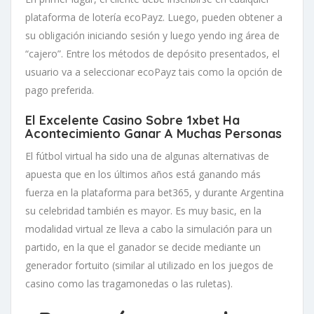
plataforma de lotería ecoPayz. Luego, pueden obtener a
su obligación iniciando sesión y luego yendo ing área de
“cajero”. Entre los métodos de depósito presentados, el
usuario va a seleccionar ecoPayz tais como la opción de
pago preferida.
El Excelente Casino Sobre 1xbet Ha
Acontecimiento Ganar A Muchas Personas
El fútbol virtual ha sido una de algunas alternativas de
apuesta que en los últimos años está ganando más
fuerza en la plataforma para bet365, y durante Argentina
su celebridad también es mayor. Es muy basic, en la
modalidad virtual ze lleva a cabo la simulación para un
partido, en la que el ganador se decide mediante un
generador fortuito (similar al utilizado en los juegos de
casino como las tragamonedas o las ruletas).