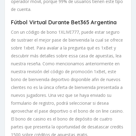
operador móvil, porque 99% de usuarios tienen este tipo
de cuenta.
Fútbol Virtual Durante Bet365 Argentina
Con un código de bono 1XLIVE777, puede estar seguro
de sustraer el mejor pase de bienvenida la cual se ofrece
sobre 1xbet. Para avalar a la pregunta qué es 1xBet y
descubrir más detalles sobre essa casa de apuestas, lea
nuestra reseña. Como mencionamos anteriormente en
nuestra revisión del código de promoción 1xBet, este
bono de bienvenida deportivo disponible afin de nuevos
clientes no es la única oferta de bienvenida presentada a
nuevos jugadores. Una vez que se haya enviado su
formulario de registro, podrá seleccionar si desea
aprovechar el pase deportivo o el bono de on line casino.
El bono de casino es el bono de depósito de cuatro
partes que presenta la oportunidad de desatascar credits
1500 sobre créditos de apuestas gratis.