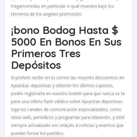
tragamonedas en particular o qual muestra bajo los
términos de los angeles promoción.
¡bono Bodog Hasta $
5000 En Bonos En Sus
Primeros Tres
Depósitos
Si preferís recibir en tu correo las mejores descuentos en
Apuestas deportivas y obtener los últimos cupones,
podés registrarte en nuestro boletín para que nunca se te
pase una oferta flash válidos sobre Apuestas deportivas.
Siga los canales de comunicación especializados, como
sitios web, periódicos y programas para televisión, y esté
siempre actualizado em relação à noticias y eventos que
puedan forzar los partidos.