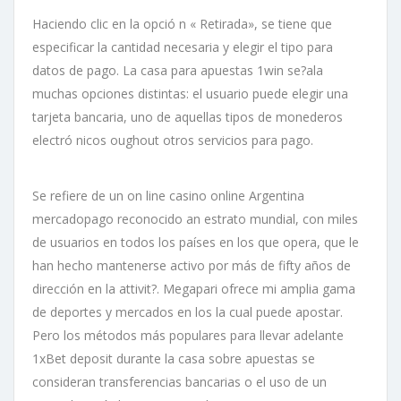
Haciendo clic en la opció n « Retirada», se tiene que
especificar la cantidad necesaria y elegir el tipo para
datos de pago. La casa para apuestas 1win se?ala
muchas opciones distintas: el usuario puede elegir una
tarjeta bancaria, uno de aquellas tipos de monederos
electró nicos oughout otros servicios para pago.
Se refiere de un on line casino online Argentina
mercadopago reconocido an estrato mundial, con miles
de usuarios en todos los países en los que opera, que le
han hecho mantenerse activo por más de fifty años de
dirección en la attivit?. Megapari ofrece mi amplia gama
de deportes y mercados en los la cual puede apostar.
Pero los métodos más populares para llevar adelante
1xBet deposit durante la casa sobre apuestas se
consideran transferencias bancarias o el uso de un