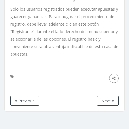
Solo los usuarios registrados pueden executar apuestas y
guarecer ganancias. Para inaugurar el procedimiento de
registro, debe llevar adelante clic en este botón
“Registrarse” durante el lado derecho del menú superior y
seleccionar la de las opciones. El registro basic y
conveniente sera otra ventaja indiscutible de esta casa de
apuestas.
Previous
Next