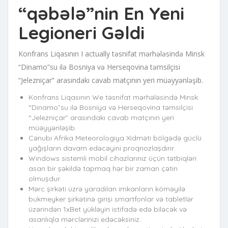
“qəbələ”nin En Yeni
Legioneri Gəldi
Konfrans Liqasının I actually təsnifat mərhələsində Minsk
“Dinamo”su ilə Bosniya və Herseqovina təmsilçisi
“Jelezniçar” arasındakı cavab matçının yeri müəyyənləşib.
Konfrans Liqasının We təsnifat mərhələsində Minsk
“Dinamo”su ilə Bosniya və Herseqovina təmsilçisi
“Jelezniçar” arasındakı cavab matçının yeri
müəyyənləşib.
Cənubi Afrika Meteorologiya Xidməti bölgədə güclü
yağışların davam edəcəyini proqnozlaşdırır.
Windows sistemli mobil cihazlarınız üçün tətbiqləri
asan bir şəkildə tapmaq hər bir zaman çətin
olmuşdur.
Mərc şirkəti üzrə yaradılan imkanların köməyilə
bukmeyker şirkətinə girişi smartfonlar və tabletlər
üzərindən 1xBet yükləyin istifadə edə biləcək və
asanlıqla mərclərinizi edəcəksiniz.