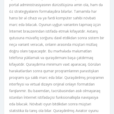
portal administrasiyasının dürüstlüyünə əmin ola, həm də
öz strategiyalarını formalaşdıra bilərlər. Tamamilə hər
hansı bir əl cihazı və ya fərdi kompüter sahibi növbəti
mərc edə biləcək. Oyunun uyğun variantını tapmaq üçün
İnternet brauzerindən istifadə etmək kifayətdir. Axtarış
qutusuna müvafiq sorğunu daxil etdikdən sonra sistem bir
neçə variant verəcək, onların arasında müştəri mütləq
doğru olanı tapacaqdır. Bu mərhələdə məlumatları
telefona yükləmək və quraşdırmanı başa çatdırmaq
kifayətdir. Quraşdırma minimum vaxt aparacaq. Görülən
hərəkətlərdən sonra qumar proqramlarının pərəstişkarı
proqramı işə salıb mərc edə bilər. Quraşdırılmış proqramın
interfeysi və virtual dizaynı orijinal onlayn formatdan
fərqlənmir. Bu baxımdan, təcrübəsindən asılı olmayaraq
istənilən İnternet istifadəçisi funksionallıqda naviqasiya
edə biləcək. Növbəti oyun bitdikdən sonra müştəri
statistika ilə tanış ola bilər. Quraşdırılmış Aviator oyunu