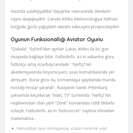
Hazırda səlahiyyətlilər daşqınlar nəticəsində ölənlərin
sayını dəqiqləşdirir. Cənubi Afrika Meteorologiya Xidməti
bölgədə güclü yağışların davam edəcəyini proqnozlaşdırır.
Oyunun Funksionallığı Aviator Oyunu
“Qəbələ” “Eştoril”dən ayrılan Lukas Afriko ilə bu gün
müqavilə bağlaya bilər. Futbolinfo. az-ın xəbərinə görə,
futbolçu artıq Azərbaycandadır. “Neftçi”nin
akademiyasında böyümüşəm, əsas komandasında yer
almışam. Buna görə də, komandaya qayıdanda məndə
nostalji hisslər yarandı”. Rusiyanın Sankt-Peterburq
şəhərində keçiriləcək “Matç TV” turnirində “Neftçi”nin
rəqiblərindən olan yerli “Zenit” komandası ciddi itkilərlə
üzləşib. Futbolinfo. az-ın “bobsoccer” saytına istinadən
məlumatına…
Metoddan asılı olmayaraq, icazə minimal vaxt