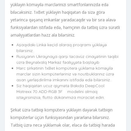
yükləyin köməyilə mərclərinizi smartfonlarınızda edə
biləcəksiniz. 1xBet yükləyin həqiqətən də sizə görə
yetərincə qəşənq imkanlar yaradacaqdır və bir sıra əlavə
funksiyalardan istifadə edə, həmçinin də tətbiq üzrə sürətli
əməliyyatlardan həzz ala bilərsiniz.
Aşaqıdakı Linkə keçid alaraq proqramı yükləyə
bilərsiniz.
Rusiyanın Ukraynaya qarşı təcavüz cinayətinin təqibi
üzrə Beynəlxalq Mərkəz fəaliyyətə başlayıb
Mərc şirkətinin 1xBet kompüterə yükləmə köməyilə
mərclər sizin kompüterləriniz və noutbuklarınız üzrə
asan yerləşdirilmə imkanını istifadə edə bilərsiniz.
Siz həqiqətən ucuz qiymətə Bakıda DeepCool
Matrexx 70 ADD-RGB 3F modelini almaq
istəyirsinizsə, flutto dükanımıza müraciət edin.
Şirkət üzrə tətbiqi kompüterə yükləyin dəyərək tətbiqin
kompüterlər üçün funksiyasından yararlana bilərsiniz.
Tətbiq üzrə necə yükləmək olar, eləcə də tətbiqi harada