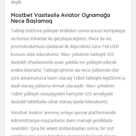
deyib.
Mostbet Vasitəsilə Aviator Oynamağa
Necə Başlamaq
Tətbiqi telefona yükləyin etdikdən sonra xüsusi kompaniya
və bonus imkanlar ilə qarşılaşacaqsınız. Eləcə də siz,
promokodumuzu işlədərək ilk depozitiniz üzrə 144 USD
bonusu əldə edəcəksiniz. Mərc şirkətinin tətbiqini IOS
dəstəkli cihazlarınızda asan şəkildə ios yükləyin edərək
endirə bilərsiniz. Tətbiqin iphone-da necə yükləmək olar
üzrə axtarırsınızsa lazım olacaq 1xBet tətbiqini AppStore-a
daxil olaraq yükləmə etmək olacaqdır. Mərc şirkətinin
1xBet yükləyin xüsusiyyətini həmçinin IOS əməliyyatı
dəstəkli tabletlədə rahat olaraq işlədə biləcəksiniz.
Mostbet Aviator anınmış onlayn qumar platformasıdır.
Administrasiya müştərilərini daim maraqlı yeniliklərlə
sevindirir. Qısa bir anket doldurduqdan sonra, bir slot