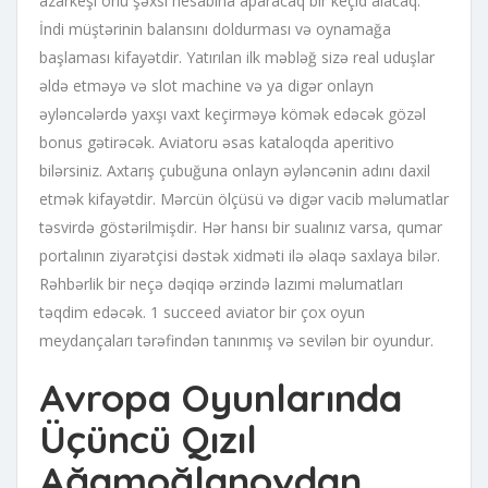
azarkeşi onu şəxsi hesabına aparacaq bir keçid alacaq.
İndi müştərinin balansını doldurması və oynamağa
başlaması kifayətdir. Yatırılan ilk məbləğ sizə real uduşlar
əldə etməyə və slot machine və ya digər onlayn
əyləncələrdə yaxşı vaxt keçirməyə kömək edəcək gözəl
bonus gətirəcək. Aviatoru əsas kataloqda aperitivo
bilərsiniz. Axtarış çubuğuna onlayn əyləncənin adını daxil
etmək kifayətdir. Mərcün ölçüsü və digər vacib məlumatlar
təsvirdə göstərilmişdir. Hər hansı bir sualınız varsa, qumar
portalının ziyarətçisi dəstək xidməti ilə əlaqə saxlaya bilər.
Rəhbərlik bir neçə dəqiqə ərzində lazımi məlumatları
təqdim edəcək. 1 succeed aviator bir çox oyun
meydançaları tərəfindən tanınmış və sevilən bir oyundur.
Avropa Oyunlarında
Üçüncü Qızıl
Ağamoğlanovdan