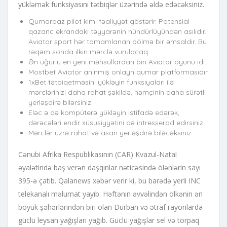
yükləmək funksiyasını tətbiqlər üzərində əldə edəcəksiniz.
Qumarbaz pilot kimi fəaliyyət göstərir. Potensial
qazanc ekrandakı təyyarənin hündürlüyündən asılıdır.
Aviator sport hər tamamlanan bölmə bir əmsaldır. Bu
rəqəm sonda ilkin mərclə vurulacaq.
Ən uğurlu en yeni məhsullardan biri Aviator oyunu idi.
Mostbet Aviator anınmış onlayn qumar platformasıdır.
1xBet tətbiqetməsini yükləyin funksiyaları ilə
mərclərinizi daha rahat şəkildə, həmçinin daha sürətli
yerləşdirə bilərsiniz.
Eləc ə də kompüterə yükləyin istifadə edərək,
dərəcələri endir xüsusiyyətini də intresserad edirsiniz.
Mərclər üzrə rahat və asan yerləşdirə biləcəksiniz.
Cənubi Afrika Respublikasının (CAR) Kvazul-Natal
əyalətində baş verən daşqınlar nəticəsində ölənlərin sayı
395-ə çatıb. Qalanews xəbər verir ki, bu barədə yerli INC
telekanalı məlumat yayıb. Həftənin əvvəlindən ölkənin ən
böyük şəhərlərindən biri olan Durban və ətraf rayonlarda
güclü leysan yağışları yağıb. Güclü yağışlar sel və torpaq