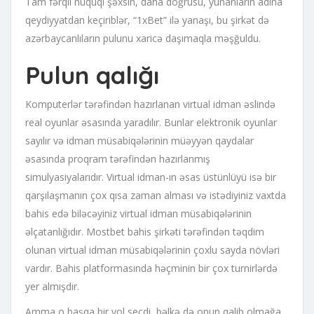
Tam fərqli hüquqi şəxsin, daha doğrusu, yunanların adına
qeydiyyatdan keçiriblər, “1xBet” ilə yanaşı, bu şirkət də
azərbaycanlıların pulunu xaricə daşımaqla məşğuldu.
Pulun qalığı
Komputerlər tərəfindən hazırlanan virtual idman əslində
real oyunlar əsasında yaradılır. Bunlar elektronik oyunlar
sayılır və idman müsabiqələrinin müəyyən qaydalar
əsasında proqram tərəfindən hazırlanmış
simulyasiyalarıdır. Virtual idman-ın əsas üstünlüyü isə bir
qarşılaşmanın çox qısa zaman alması və istədiyiniz vaxtda
bahis edə biləcəyiniz virtual idman müsabiqələrinin
əlçatanlığıdır. Mostbet bahis şirkəti tərəfindən təqdim
olunan virtual idman müsabiqələrinin çoxlu sayda növləri
vardır. Bahis platformasında həçminin bir çox turnirlərdə
yer almışdır.
Amma o başqa bir yol seçdi, bəlkə də onun qalib olmağa