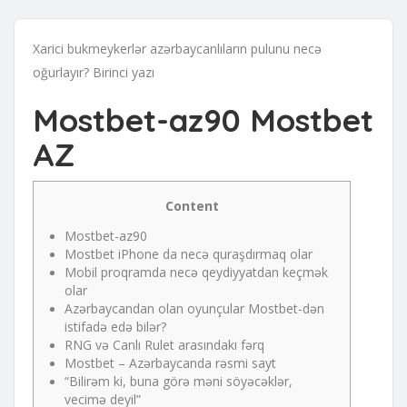
Xarici bukmeykerlər azərbaycanlıların pulunu necə
oğurlayır? Birinci yazı
Mostbet-az90 Mostbet
AZ
Content
Mostbet-az90
Mostbet iPhone da necə quraşdırmaq olar
Mobil proqramda necə qeydiyyatdan keçmək
olar
Azərbaycandan olan oyunçular Mostbet-dən
istifadə edə bilər?
RNG və Canlı Rulet arasındakı fərq
Mostbet – Azərbaycanda rəsmi sayt
“Bilirəm ki, buna görə məni söyəcəklər,
vecimə deyil”