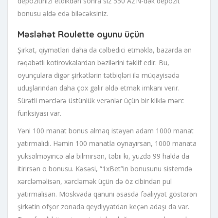
depozitinizi etdikdən sonra siz 550 AZN-dək depozit
bonusu əldə edə biləcəksiniz.
Məsləhət Roulette oyunu üçün
Şirkət, qiymətləri daha da cəlbedici etməklə, bazarda ən
rəqabətli kotirovkalardan bəzilərini təklif edir. Bu,
oyunçulara digər şirkətlərin tətbiqləri ilə müqayisədə
uduşlarından daha çox gəlir əldə etmək imkanı verir.
Sürətli mərclərə üstünlük verənlər üçün bir kliklə mərc
funksiyası var.
Yəni 100 manat bonus almaq istəyən adam 1000 manat
yatırmalıdı. Həmin 100 manatla oynayırsan, 1000 manata
yüksəlməyincə ala bilmirsən, təbii ki, yüzdə 99 halda da
itirirsən o bonusu. Kəsəsi, “1xBet”in bonusunu sistemdə
xərcləməlisən, xərcləmək üçün də öz cibindən pul
yatırmalısan. Moskvada qanuni əsasda fəaliyyət göstərən
şirkətin ofşor zonada qeydiyyatdan keçən adaşı da var.