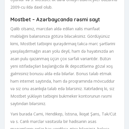
2009-cu ildə daxil olub.
Mostbet – Azərbaycanda rəsmi sayt
Qalib olsanız, mərcdən əldə edilən xalis mənfəət
məbləğini balansınıza götürə biləcəksiniz. Gördüyünüz
kimi, Mostbet tətbiqini quraşdırmaq təkcə mərc şərtlərini
yaxşılaşdırmağın asan yolu deyil, həm də həyatınızda ən
asan pulu qazanmaq üçün çox sərfəli variantdır. Bütün
yeni istifadəçiləri başlanğıcda ilk depozitlərinə gözəl xoş
gəlmisiniz bonusu əldə edə bilərlər. Bonus tələb etmək
həm internet saytında, həm də proqramında mövcuddur
və siz onu asanlıqla tələb edə bilərsiniz. Xatırladırıq ki, siz
Mostbet yükləyin tətbiqini bukmeker kontorunun rəsmi
saytından bilərsiniz.
Yəni burada Cəmi, Hendikep, İstisna, İkiqat Şans, Tək/Cüt
və s. Canlı mərclər vasitəsilə bir hadisənin əsas
məqamlarını onlar baş verdikcə görə bilərsiniz, beləcə