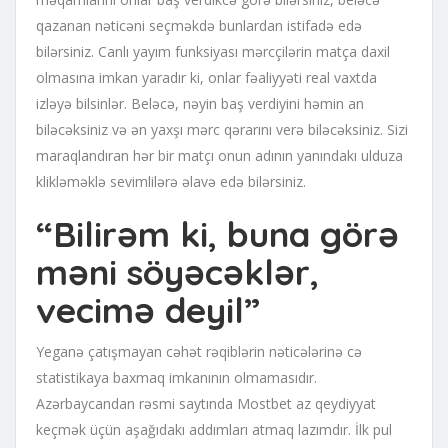
qazanan nəticəni seçməkdə bunlardan istifadə edə
bilərsiniz. Canlı yayım funksiyası mərcçilərin matça daxil
olmasına imkan yaradır ki, onlar fəaliyyəti real vaxtda
izləyə bilsinlər. Beləcə, nəyin baş verdiyini həmin an
biləcəksiniz və ən yaxşı mərc qərarını verə biləcəksiniz. Sizi
maraqlandıran hər bir matçı onun adının yanındakı ulduza
klikləməklə sevimlilərə əlavə edə bilərsiniz.
“Bilirəm ki, buna görə
məni söyəcəklər,
vecimə deyil”
Yeganə çatışmayan cəhət rəqiblərin nəticələrinə cə
statistikaya baxmaq imkanının olmamasıdır.
Azərbaycandan rəsmi saytında Mostbet az qeydiyyat
keçmək üçün aşağıdakı addımları atmaq lazımdır. İlk pul