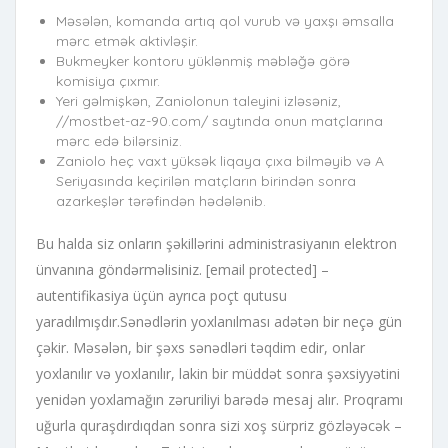
Məsələn, komanda artıq qol vurub və yaxşı əmsalla
mərc etmək aktivləşir.
Bukmeyker kontoru yüklənmiş məbləğə görə
komisiya çıxmır.
Yeri gəlmişkən, Zaniolonun taleyini izləsəniz,
//mostbet-az-90.com/ saytında onun matçlarına
mərc edə bilərsiniz.
Zaniolo heç vaxt yüksək liqaya çıxa bilməyib və A
Seriyasında keçirilən matçların birindən sonra
azarkeşlər tərəfindən hədələnib.
Bu halda siz onların şəkillərini administrasiyanın elektron
ünvanına göndərməlisiniz. [email protected] –
autentifikasiya üçün ayrıca poçt qutusu
yaradılmışdır.Sənədlərin yoxlanılması adətən bir neçə gün
çəkir. Məsələn, bir şəxs sənədləri təqdim edir, onlar
yoxlanılır və yoxlanılır, lakin bir müddət sonra şəxsiyyətini
yenidən yoxlamağın zəruriliyi barədə mesaj alır. Proqramı
uğurla quraşdırdıqdan sonra sizi xoş sürpriz gözləyəcək –