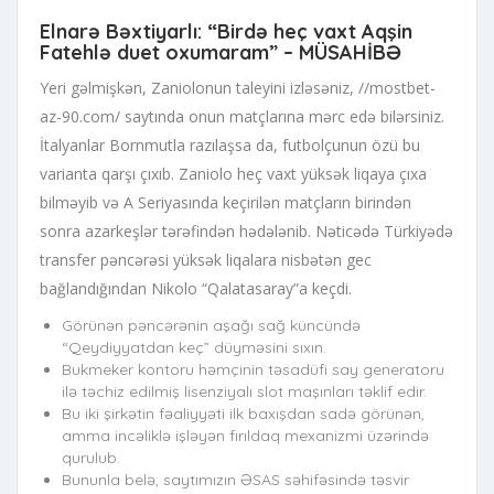
Elnarə Bəxtiyarlı: “Birdə heç vaxt Aqşin
Fatehlə duet oxumaram” – MÜSAHİBƏ
Yeri gəlmişkən, Zaniolonun taleyini izləsəniz, //mostbet-
az-90.com/ saytında onun matçlarına mərc edə bilərsiniz.
İtalyanlar Bornmutla razılaşsa da, futbolçunun özü bu
varianta qarşı çıxıb. Zaniolo heç vaxt yüksək liqaya çıxa
bilməyib və A Seriyasında keçirilən matçların birindən
sonra azarkeşlər tərəfindən hədələnib. Nəticədə Türkiyədə
transfer pəncərəsi yüksək liqalara nisbətən gec
bağlandığından Nikolo “Qalatasaray”a keçdi.
Görünən pəncərənin aşağı sağ küncündə
“Qeydiyyatdan keç” düyməsini sıxın.
Bukmeker kontoru həmçinin təsadüfi say generatoru
ilə təchiz edilmiş lisenziyalı slot maşınları təklif edir.
Bu iki şirkətin fəaliyyəti ilk baxışdan sadə görünən,
amma incəliklə işləyən fırıldaq mexanizmi üzərində
qurulub.
Bununla belə, saytımızın ƏSAS səhifəsində təsvir