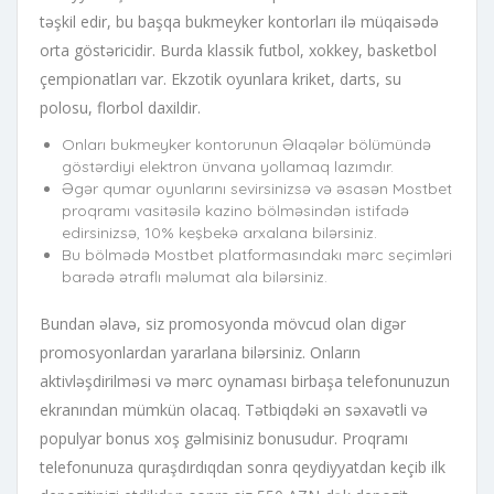
təşkil edir, bu başqa bukmeyker kontorları ilə müqaisədə
orta göstəricidir. Burda klassik futbol, xokkey, basketbol
çempionatları var. Ekzotik oyunlara kriket, darts, su
polosu, florbol daxildir.
Onları bukmeyker kontorunun Əlaqələr bölümündə
göstərdiyi elektron ünvana yollamaq lazımdır.
Əgər qumar oyunlarını sevirsinizsə və əsasən Mostbet
proqramı vasitəsilə kazino bölməsindən istifadə
edirsinizsə, 10% keşbekə arxalana bilərsiniz.
Bu bölmədə Mostbet platformasındakı mərc seçimləri
barədə ətraflı məlumat ala bilərsiniz.
Bundan əlavə, siz promosyonda mövcud olan digər
promosyonlardan yararlana bilərsiniz. Onların
aktivləşdirilməsi və mərc oynaması birbaşa telefonunuzun
ekranından mümkün olacaq. Tətbiqdəki ən səxavətli və
populyar bonus xoş gəlmisiniz bonusudur. Proqramı
telefonunuza quraşdırdıqdan sonra qeydiyyatdan keçib ilk