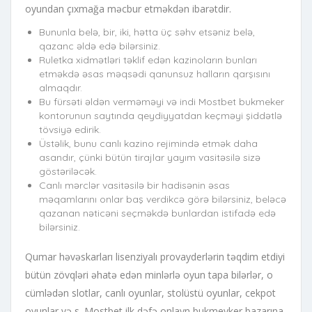
oyundan çıxmağa məcbur etməkdən ibarətdir.
Bununla belə, bir, iki, hətta üç səhv etsəniz belə,
qazanc əldə edə bilərsiniz.
Ruletka xidmətləri təklif edən kazinoların bunları
etməkdə əsas məqsədi qanunsuz halların qarşısını
almaqdır.
Bu fürsəti əldən verməməyi və indi Mostbet bukmeker
kontorunun saytında qeydiyyatdan keçməyi şiddətlə
tövsiyə edirik.
Üstəlik, bunu canlı kazino rejimində etmək daha
asandır, çünki bütün tirajlar yayım vasitəsilə sizə
göstəriləcək.
Canlı mərclər vasitəsilə bir hadisənin əsas
məqamlarını onlar baş verdikcə görə bilərsiniz, beləcə
qazanan nəticəni seçməkdə bunlardan istifadə edə
bilərsiniz.
Qumar həvəskarları lisenziyalı provayderlərin təqdim etdiyi
bütün zövqləri əhatə edən minlərlə oyun tapa bilərlər, o
cümlədən slotlar, canlı oyunlar, stolüstü oyunlar, cekpot
oyunlar və s. Mostbet ilk dəfə onlayn bukmeyker bazarına