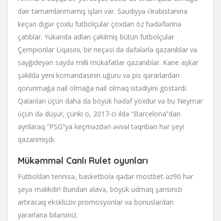
dair tamamlanmamış işləri var. Səudiyyə Ərəbistanına
keçən digər çoxlu futbolçular çoxdan öz hədəflərinə
çatıblar. Yukarıda adları çəkilmiş bütün futbolçular
Çempionlar Liqasını, bir neçəsi də dəfələrlə qazanıblar və
sayğıdeyən sayda milli mükafatlar qazanıblar. Kane aşkar
şəkildə yeni komandasının uğuru və pis qərarlardan
qorunmağa nail olmağa nail olmaq istədiyini göstərdi.
Qalanları üçün daha da böyük hədəf yoxdur və bu Neymar
üçün də düşür, çünki o, 2017-ci ildə “Barcelona”dan
ayrılaraq “PSG”ya keçməzdən əvvəl təqribən hər şeyi
qazanmışdı.
Mükəmməl Canlı Rulet oyunları
Futboldan tennisə, basketbola qədər mostbet-az90 hər
şeyə malikdir! Bundan əlavə, böyük udmaq şansınızı
artıracaq eksklüziv promosyonlar və bonuslardan
yararlana bilərsiniz.