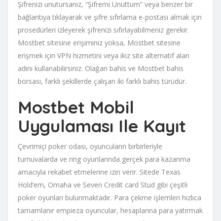
Şifrenizi unutursanız, “Şifremi Unuttum” veya benzer bir
bağlantıya tıklayarak ve şifre sıfırlama e-postası almak için
prosedürleri izleyerek şifrenizi sıfırlayabilmeniz gerekir.
Mostbet sitesine erişiminiz yoksa, Mostbet sitesine
erişmek için VPN hizmetini veya ikiz site alternatif alan
adını kullanabilirsiniz. Olağan bahis ve Mostbet bahis
borsası, farklı şekillerde çalışan iki farklı bahis türüdür.
Mostbet Mobil
Uygulaması Ile Kayıt
Çevrimiçi poker odası, oyuncuların birbirleriyle
turnuvalarda ve ring oyunlarında gerçek para kazanma
amacıyla rekabet etmelerine izin verir. Sitede Texas
Hold’em, Omaha ve Seven Credit card Stud gibi çeşitli
poker oyunları bulunmaktadır. Para çekme işlemleri hızlıca
tamamlanır empieza oyuncular, hesaplarına para yatırmak