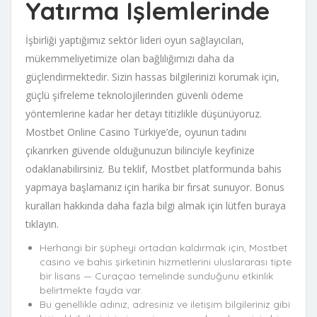
Yatırma Işlemlerinde
İşbirliği yaptığımız sektör lideri oyun sağlayıcıları,
mükemmeliyetimize olan bağlılığımızı daha da
güçlendirmektedir. Sizin hassas bilgilerinizi korumak için,
güçlü şifreleme teknolojilerinden güvenli ödeme
yöntemlerine kadar her detayı titizlikle düşünüyoruz.
Mostbet Online Casino Türkiye’de, oyunun tadını
çıkarırken güvende olduğunuzun bilinciyle keyfinize
odaklanabilirsiniz. Bu teklif, Mostbet platformunda bahis
yapmaya başlamanız için harika bir fırsat sunuyor. Bonus
kuralları hakkında daha fazla bilgi almak için lütfen buraya
tıklayın.
Herhangi bir şüpheyi ortadan kaldırmak için, Mostbet
casino ve bahis şirketinin hizmetlerini uluslararası tipte
bir lisans — Curaçao temelinde sunduğunu etkinlik
belirtmekte fayda var.
Bu genellikle adınız, adresiniz ve iletişim bilgileriniz gibi