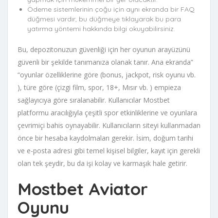
Ödeme sistemlerinin çoğu için aynı ekranda bir FAQ
düğmesi vardır, bu düğmeye tıklayarak bu para
yatırma yöntemi hakkında bilgi okuyabilirsiniz.
Bu, depozitonuzun güvenliği için her oyunun arayüzünü
güvenli bir şekilde tanımanıza olanak tanır. Ana ekranda”
“oyunlar özelliklerine göre (bonus, jackpot, risk oyunu vb.
), türe göre (çizgi film, spor, 18+, Mısır vb. ) empieza
sağlayıcıya göre sıralanabilir. Kullanıcılar Mostbet
platformu aracılığıyla çeşitli spor etkinliklerine ve oyunlara
çevrimiçi bahis oynayabilir. Kullanıcıların siteyi kullanmadan
önce bir hesaba kaydolmaları gerekir. İsim, doğum tarihi
ve e-posta adresi gibi temel kişisel bilgiler, kayıt için gerekli
olan tek şeydir, bu da işi kolay ve karmaşık hale getirir.
Mostbet Aviator
Oyunu