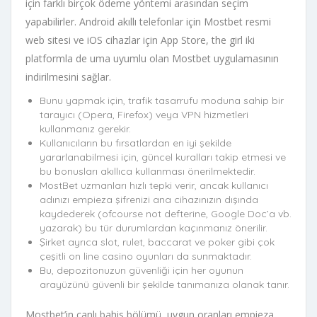
için farklı birçok ödeme yöntemi arasından seçim
yapabilirler. Android akıllı telefonlar için Mostbet resmi
web sitesi ve iOS cihazlar için App Store, the girl iki
platformla de uma uyumlu olan Mostbet uygulamasının
indirilmesini sağlar.
Bunu yapmak için, trafik tasarrufu moduna sahip bir
tarayıcı (Opera, Firefox) veya VPN hizmetleri
kullanmanız gerekir.
Kullanıcıların bu fırsatlardan en iyi şekilde
yararlanabilmesi için, güncel kuralları takip etmesi ve
bu bonusları akıllıca kullanması önerilmektedir.
MostBet uzmanları hızlı tepki verir, ancak kullanıcı
adınızı empieza şifrenizi ana cihazınızın dışında
kaydederek (ofcourse not defterine, Google Doc’a vb.
yazarak) bu tür durumlardan kaçınmanız önerilir.
Şirket ayrıca slot, rulet, baccarat ve poker gibi çok
çeşitli on line casino oyunları da sunmaktadır.
Bu, depozitonuzun güvenliği için her oyunun
arayüzünü güvenli bir şekilde tanımanıza olanak tanır.
Mostbet’in canlı bahis bölümü, uygun oranları empieza