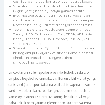
çeşitli çarpışma oyunlarına yol açan oyun, çıkacak.
Şifre otomatik olarak oluşturulur ve kişisel hesabınıza
ilk giriş yaptığınızda oyuncuya gönderilecektir.
Evet, Mostbet uygulamasının yanı sıra web sitelerinin
mobil versiyonundan de uma bahis yapabilir empieza
Mostbet’in sunduğu hizmetlerden yararlanabilirsiniz.
Tether, Ripple, BitcoinCash, Dash, Dogecoin, Huobi
Token, HUSD, On line casino Coin, TRON, ADA, Axie
Infinity, Binance USD, DAI, Dexsport, TrueUSD, USD
Gold coin ve ZChash.
Şifrenizi unutursanız, “Şifremi Unuttum” ya da benzer
bir bağlantıya tıklayarak ve şifre sıfırlama e-postası
almak için prosedürleri izleyerek şifrenizi
sıfırlayabilmeniz gerekir.
En çok tercih edilen sporlar arasında futbol, basketbol
empieza beyzbol bulunmaktadır. Bununla birlikte, at yarışı,
tenis ve diğer e-spor dallarına weil bahis yapma imkanınız
vardır. Mostbet, kumarbazlar için, seçilen slot machine
game oyunlarına 15 Ücretsiz Dönüş ile birlikte 7$ veya
daha ?ok ilk para yatırma işleminde %100 para yatırma