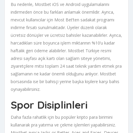
Bu nedenle, Mostbet iOS ve Android uygulamalarını
indirmeden önce bu farkları anlamak önemlidir. Ayrıca,
mevcut kullanıcılar için Most Bet’ten sadakat programı
indirme fırsatı sunulmaktadır. Üyeler düzenli olarak
ücretsiz dönüşler ve ücretsiz bahisler kazanabilirler. Ayrıca,
harcadıkları süre boyunca işlem miktarının %10’u kadar
haftalık geri ödeme alabilirler. Mostbet Türkiye resmi
adresi sayfası açık kartı olan sağlam siteye yönetimi,
ziyaretçilere mitsi toplam 24 saat teknik yardım etmek pra
sağlamanın ne kadar önemli olduğunu anlıyor. Mostbet
borsasında ise bir bahisçi yerine başka kişilere karşı bahis
oynayabilirsiniz.
Spor Disiplinleri
Daha fazla rahatlık için bu popüler kripto para birimini
kullanarak pra yatırma ve çekme işlemleri yapabilirsiniz.
Mostbet ayrıca Jacks or Better, Aces and Faces, Deuces