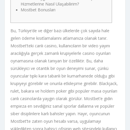
Hizmetlerine Nasıl Ulaşabilirim?
Mostbet Bonusları
Bu, Türkiye’de ve diğer bazı ülkelerde çok sayıda hale
gelen ödeme kısıtlamalarını atlamanıza olanak tanır.
Mostbet’teki canlı casino, kullanıcıların bir video yayını
aracılığıyla gerçek zamanlı krupiyelerle casino oyunları
oynamasına olanak tanıyan bir özelliktir. Bu, daha
sürükleyici ve otantik bir oyun deneyimi sunar, çünkü
oyuncular tıpkı kara tabanlı bir kumarhanede olduğu gibi
krupiyeyi görebilir ve onunla etkileşime girebilir. Blackjack,
rulet, bakara ve holdem poker gibi popüler masa oyunları
canlı casinolarda yaygın olarak görülür. Mostbet’e gidin
empieza en sevdiğiniz sanal sporlar dallarına ve popüler
siber disiplinlere karlı bahisler yapın. Hayır, oyuncunun
Mostbet’te zaten oyun hesabı varsa, uygulamayı
yükledikten sonra bahisçi ofisinin web sitesindeki kullanıcı