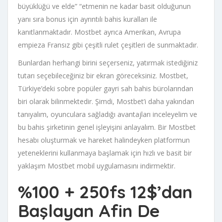
büyüklüğü ve elde” “etmenin ne kadar basit olduğunun
yanı sıra bonus için ayrıntılı bahis kuralları ile
kanıtlanmaktadır. Mostbet ayrıca Amerikan, Avrupa
empieza Fransız gibi çeşitli rulet çeşitleri de sunmaktadır.
Bunlardan herhangi birini seçerseniz, yatırmak istediğiniz
tutarı seçebileceğiniz bir ekran göreceksiniz. Mostbet,
Türkiye’deki sobre popüler gayri sah bahis bürolarından
biri olarak bilinmektedir. Şimdi, Mostbet’i daha yakından
tanıyalım, oyunculara sağladığı avantajları inceleyelim ve
bu bahis şirketinin genel işleyişini anlayalım. Bir Mostbet
hesabı oluşturmak ve hareket halindeyken platformun
yeteneklerini kullanmaya başlamak için hızlı ve basit bir
yaklaşım Mostbet mobil uygulamasını indirmektir.
%100 + 250fs 12$’dan
Başlayan Afin De