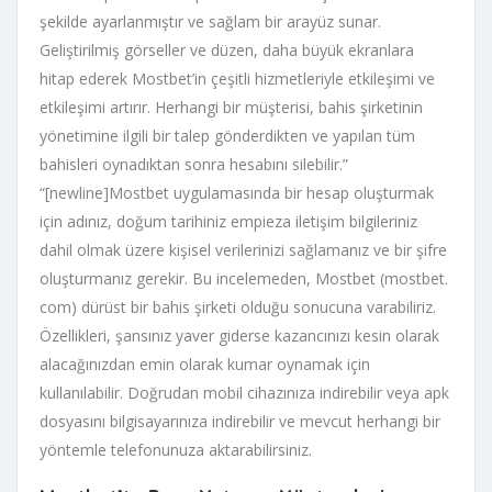
şekilde ayarlanmıştır ve sağlam bir arayüz sunar.
Geliştirilmiş görseller ve düzen, daha büyük ekranlara
hitap ederek Mostbet’in çeşitli hizmetleriyle etkileşimi ve
etkileşimi artırır. Herhangi bir müşterisi, bahis şirketinin
yönetimine ilgili bir talep gönderdikten ve yapılan tüm
bahisleri oynadıktan sonra hesabını silebilir.”
“[newline]Mostbet uygulamasında bir hesap oluşturmak
için adınız, doğum tarihiniz empieza iletişim bilgileriniz
dahil olmak üzere kişisel verilerinizi sağlamanız ve bir şifre
oluşturmanız gerekir. Bu incelemeden, Mostbet (mostbet.
com) dürüst bir bahis şirketi olduğu sonucuna varabiliriz.
Özellikleri, şansınız yaver giderse kazancınızı kesin olarak
alacağınızdan emin olarak kumar oynamak için
kullanılabilir. Doğrudan mobil cihazınıza indirebilir veya apk
dosyasını bilgisayarınıza indirebilir ve mevcut herhangi bir
yöntemle telefonunuza aktarabilirsiniz.