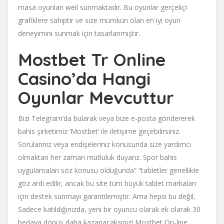
masa oyunları weil sunmaktadır. Bu oyunlar gerçekçi
grafiklere sahiptir ve size mümkün olan en iyi oyun
deneyimini sunmak için tasarlanmıştır.
Mostbet Tr Online
Casino’da Hangi
Oyunlar Mevcuttur
Bizi Telegram’da bularak veya bize e-posta göndererek
bahis şirketimiz ‘Mostbet’ ile iletişime geçebilirsiniz.
Sorularınız veya endişeleriniz konusunda size yardımcı
olmaktan her zaman mutluluk duyarız. Spor bahis
uygulamaları söz konusu olduğunda” “tabletler genellikle
göz ardı edilir, ancak bu site tüm büyük tablet markaları
için destek sunmayı garantilemiştir. Ama hepsi bu değil;
Sadece katıldığınızda, yeni bir oyuncu olarak ek olarak 30
bedava dönüş daha kazanacaksınız! Mostbet On-line