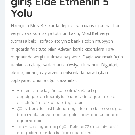
giriş Elde Etmenin 5
Yolu
Həmçinin MostBet kartla depozit və çıxarış üçün hər hansı
vergi və ya komissiya tutmur. Lakin, MostBet vergi
tutmasa belə, istifadə etdiyiniz bank sizdən müəyyən
miqdarda faiz tuta bilər. Adətən kartla çıxarışlara 10%
miqdarında vergi tutulması baş verir. Dəqiqləşdirmək üçün
bankınızla əlaqə saxlamanız tövsiyə olunandır. Digərləri,
əksinə, bir neçə ay ərzində milyonlarla pərəstişkarı
toplayaraq onunla uğur qazanırlar.
Bu yeni istifadəçiləri cəlb etmək və artıq
qeydiyyatdan keçmiş istifadəçilərin diqqətini cəlb
etmək üçün tipik bir strategiyadır.
Çünki burada təklif olunan oyunlarının demo versiyası
təqdim olunur və məqsəd yalnız demo oyunlarında
oynamaqdır.
Lakin rulet oynamaq üçün Ruletka77 şirkətinin təklif
etdiyi xidmətlərdən istifadə edə bilərsiniz.