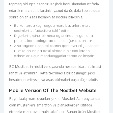
tapmaq olduqca asandır. Keşbek bonuslarından istifadə
edərək mərc edə bilərsiniz, yaxud da üç dəfə topladıqdan
sonra onları əsas hesabınıza köçürə bilərsiniz.
Bu kontorda xeyli sayda mərc bazarları, mərc
seçimləri istifadəçilərə təklif edilir.
Digərləri, əksinə, bir neçə ay ərzində milyonlarla
pərəstişkarı toplayaraq onunla uğur qazanırlar.
Azərbaycan Respublikasının qanunvericiliyə əsasən
ruletka online da daxil olmaqla bir çox kazino
xidmətləri üçün məhdudiyyətlər tətbiq edilmişdir.
BC Mostbet-in mobil versiyasında hesabın idarə edilməsi
rahat və ətraflıdır. Hətta təcrübəsiz bir başlanğıc şəxsi
hesabın interfeysini və əsas bölmələri başa düşəcəkdir.
Mobile Version Of The Mostbet Website
Beynəlxalq mərc oyunları şirkəti Mostbet Azərbaycandan
olan müştərilərə smartfon və planşetlərdən istifadə
etməklə mərc oynamağı təklif edir. Bunun üçün Mostbet