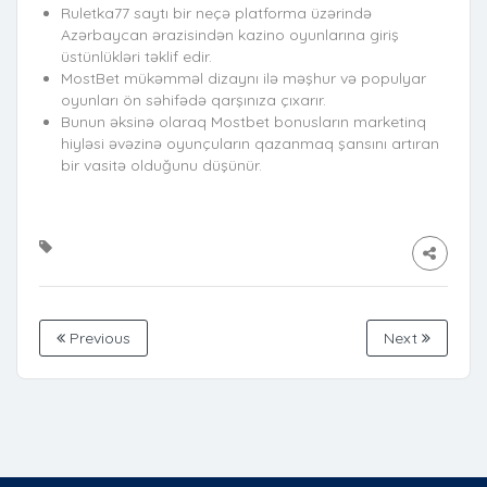
Ruletka77 saytı bir neçə platforma üzərində
Azərbaycan ərazisindən kazino oyunlarına giriş
üstünlükləri təklif edir.
MostBet mükəmməl dizaynı ilə məşhur və populyar
oyunları ön səhifədə qarşınıza çıxarır.
Bunun əksinə olaraq Mostbet bonusların marketinq
hiyləsi əvəzinə oyunçuların qazanmaq şansını artıran
bir vasitə olduğunu düşünür.
Previous
Next