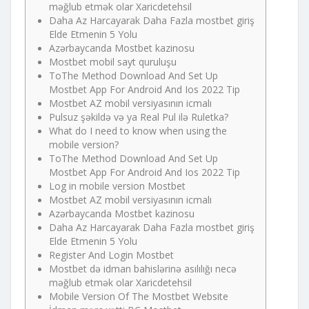
məğlub etmək olar Xaricdetehsil
Daha Az Harcayarak Daha Fazla mostbet giriş
Elde Etmenin 5 Yolu
Azərbaycanda Mostbet kazinosu
Mostbet mobil sayt quruluşu
ToThe Method Download And Set Up
Mostbet App For Android And Ios 2022 Tip
Mostbet AZ mobil versiyasının icmalı
Pulsuz şəkildə və ya Real Pul ilə Ruletka?
What do I need to know when using the
mobile version?
ToThe Method Download And Set Up
Mostbet App For Android And Ios 2022 Tip
Log in mobile version Mostbet
Mostbet AZ mobil versiyasının icmalı
Azərbaycanda Mostbet kazinosu
Daha Az Harcayarak Daha Fazla mostbet giriş
Elde Etmenin 5 Yolu
Register And Login Mostbet
Mostbet də idman bahislərinə asılılığı necə
məğlub etmək olar Xaricdetehsil
Mobile Version Of The Mostbet Website