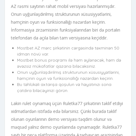
AZ rəsmi saytının rahat mobil versiyası hazırlanmışdır.
Onun uyğunlaşdırılmış strukturunun xüsusiyyətlərini,
həmçinin oyun və funksionallığı nəzərdən keçirin.
İnformasiya zirzəmisinin funksiyalarından biri də portalın
telefondan da açıla bilən tam versiyasına keçiddir.
Mostbet AZ mərc şirkətinin cərgəsində təxminən 50
idman növü var.
Mostbet bonus proqramı ilə həm əylənəcək, həm də
əvəzsiz mükafatlar qazana biləcəksiniz.
Onun uyğunlaşdırılmış strukturunun xüsusiyyətlərini,
həmçinin oyun və funksionallığı nəzərdən keçirin.
Bu təhlükəli axtarışa qoşulun və həyatınızı sona
çatdıra biləcəyinizi görün.
Lakin rulet oynamaq üçün Ruletka77 şirkətinin təklif etdiyi
xidmətlərdən istifadə edə bilərsiniz. Çünki burada təklif
olunan oyunlarının demo versiyası təqdim olunur və
məqsəd yalnız demo oyunlarında oynamaqdır. Ruletka77
saytı bir neçə platforma üzərində Azərbaycan ərazisindən