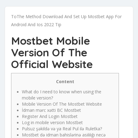
ToThe Method Download And Set Up Mostbet App For
Android And Ios 2022 Tip
Mostbet Mobile
Version Of The
Official Website
Content
What do I need to know when using the
mobile version?
Mobile Version Of The Mostbet Website
İdman mərc xətti BC Mostbet
Register And Login Mostbet
Log in mobile version Mostbet
Pulsuz şəkildə və ya Real Pul ilə Ruletka?
Mostbet də idman bahislərinə asılılığı necə