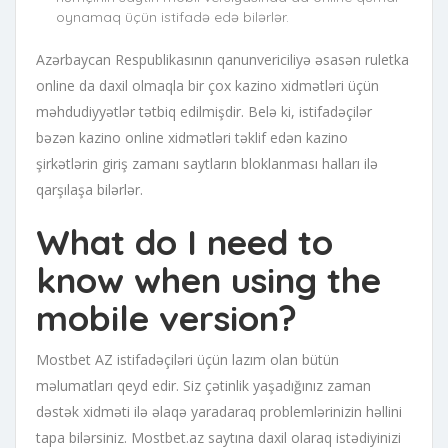
oynamaq üçün istifadə edə bilərlər.
Azərbaycan Respublikasının qanunvericiliyə əsasən ruletka
online da daxil olmaqla bir çox kazino xidmətləri üçün
məhdudiyyətlər tətbiq edilmişdir. Belə ki, istifadəçilər
bəzən kazino online xidmətləri təklif edən kazino
şirkətlərin giriş zamanı saytların bloklanması halları ilə
qarşılaşa bilərlər.
What do I need to
know when using the
mobile version?
Mostbet AZ istifadəçiləri üçün lazım olan bütün
məlumatları qeyd edir. Siz çətinlik yaşadığınız zaman
dəstək xidməti ilə əlaqə yaradaraq problemlərinizin həllini
tapa bilərsiniz. Mostbet.az saytına daxil olaraq istədiyinizi