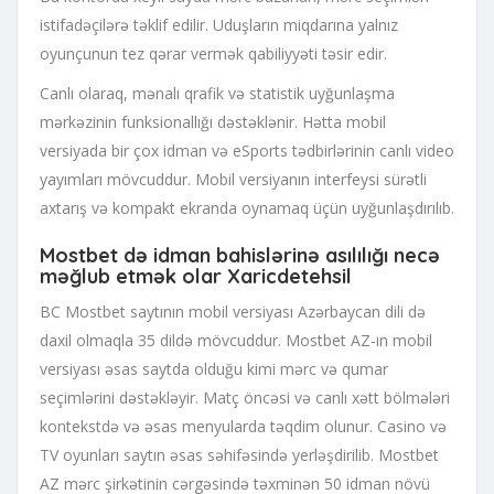
istifadəçilərə təklif edilir. Uduşların miqdarına yalnız
oyunçunun tez qərar vermək qabiliyyəti təsir edir.
Canlı olaraq, mənalı qrafik və statistik uyğunlaşma
mərkəzinin funksionallığı dəstəklənir. Hətta mobil
versiyada bir çox idman və eSports tədbirlərinin canlı video
yayımları mövcuddur. Mobil versiyanın interfeysi sürətli
axtarış və kompakt ekranda oynamaq üçün uyğunlaşdırılıb.
Mostbet də idman bahislərinə asılılığı necə
məğlub etmək olar Xaricdetehsil
BC Mostbet saytının mobil versiyası Azərbaycan dili də
daxil olmaqla 35 dildə mövcuddur. Mostbet AZ-ın mobil
versiyası əsas saytda olduğu kimi mərc və qumar
seçimlərini dəstəkləyir. Matç öncəsi və canlı xətt bölmələri
kontekstdə və əsas menyularda təqdim olunur. Casino və
TV oyunları saytın əsas səhifəsində yerləşdirilib. Mostbet
AZ mərc şirkətinin cərgəsində təxminən 50 idman növü