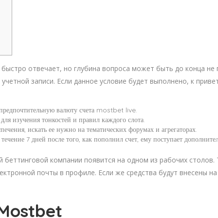
 быстро отвечает, но глубина вопроса может быть до конца не 
я учетной записи. Если данное условие будет выполнено, к при
предпочтительную валюту счета mostbet live.
для изучения тонкостей и правил каждого слота.
печения, искать ее нужно на тематических форумах и агрегаторах.
 течение 7 дней после того, как пополнил счет, ему поступает дополнит
й беттинговой компании появится на одном из рабочих столов.
лектронной почты в профиле. Если же средства будут внесены н
 Mostbet