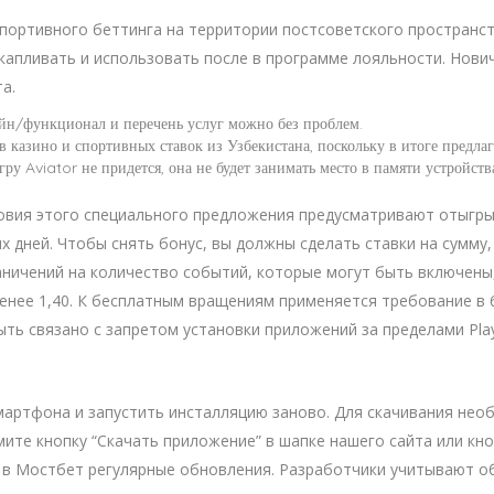
портивного беттинга на территории постсоветского пространст
акапливать и использовать после в программе лояльности. Нов
а.
айн/функционал и перечень услуг можно без проблем.
 казино и спортивных ставок из Узбекистана, поскольку в итоге предлаг
ру Aviator не придется, она не будет занимать место в памяти устройств
вия этого специального предложения предусматривают отыгрыш
х дней. Чтобы снять бонус, вы должны сделать ставки на сумму
раничений на количество событий, которые могут быть включен
нее 1,40. К бесплатным вращениям применяется требование в 6
быть связано с запретом установки приложений за пределами Pla
мартфона и запустить инсталляцию заново. Для скачивания нео
ите кнопку “Скачать приложение” в шапке нашего сайта или кноп
в Мостбет регулярные обновления. Разработчики учитывают об