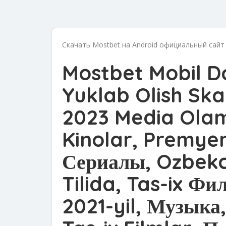
Скачать Mostbet на Android официальный сайт
Mostbet Mobil Da
Yuklab Olish Sk
2023 Media Olam,
Kinolar, Premye
Сериалы, Ozbekc
Tilida, Tas-ix Ф
2021-yil, Музыка