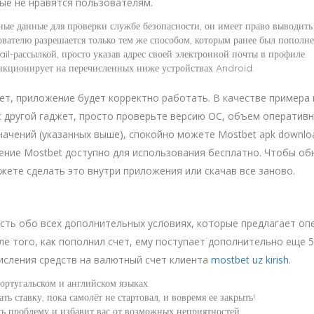
ые не нравятся пользователям.
ные данные для проверки службе безопасности, он имеет право выводить 
ователю разрешается только тем же способом, которым ранее был пополне
il-рассылкой, просто указав адрес своей электронной почты в профиле.
кционирует на перечисленных ниже устройствах Android.
лет, приложение будет корректно работать. В качестве пример
с другой гаджет, просто проверьте версию ОС, объем оперативн
ачений (указанных выше), спокойно можете Mostbet apk downloa
жение Mostbet доступно для использования бесплатно. Чтобы о
ожете сделать это внутри приложения или скачав все заново.
сть обо всех дополнительных условиях, которые предлагает оп
ле того, как пополнил счет, ему поступает дополнительно еще 
исления средств на валютный счет клиента
mostbet uz kirish
.
ртугальском и английском языках.
ть ставку, пока самолёт не стартовал, и вовремя ее закрыть!
 проблему и избавит вас от возможных неприятностей.