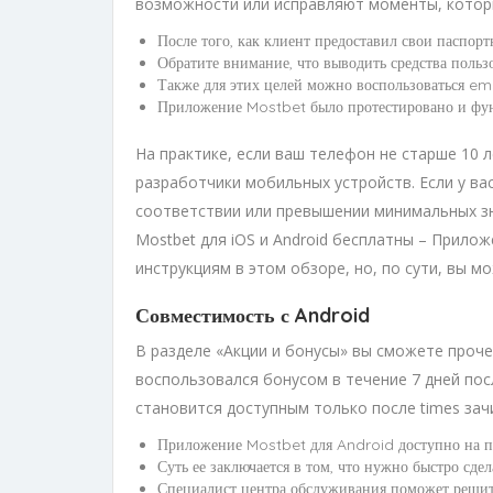
возможности или исправляют моменты, котор
После того, как клиент предоставил свои паспорт
Обратите внимание, что выводить средства польз
Также для этих целей можно воспользоваться ema
Приложение Mostbet было протестировано и фун
На практике, если ваш телефон не старше 10 
разработчики мобильных устройств. Если у ва
соответствии или превышении минимальных зн
Mostbet для iOS и Android бесплатны – Прило
инструкциям в этом обзоре, но, по сути, вы м
Совместимость с Android
В разделе «Акции и бонусы» вы сможете проче
воспользовался бонусом в течение 7 дней пос
становится доступным только после times зач
Приложение Mostbet для Android доступно на по
Суть ее заключается в том, что нужно быстро сдела
Специалист центра обслуживания поможет решить