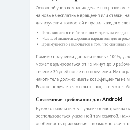
Основной упор компания делает на развитие с
на новые бесплатные вращения или ставки, н
для изучения тонкостей и правил каждого слот
Познакомиться с сайтом и посмотреть на его диз
Mostbet является хорошим вариантом для игроков
Преимущество заключается в том, что скачивать иг
Помимо получения дополнительных 100%, усло
может варьироваться от 15 минут до 3 рабочи
течение 30 дней после его получения. Нет ог
накопителе должно иметь коэффициенты не ме
Если не получается открыть .апк, это может 
Системные требования для Android
Нужно отключить эту функцию в настройках с
воспользоваться указанной там ссылкой. Нажм
особенность приложения – возможно скачать 