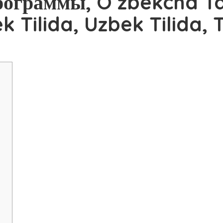
Программы, O`zbekcha Ta
 Tilida, Uzbek Tilida, T