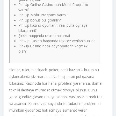
Pin Up Online Casino-nun Mobil Proqramı
varmı?
Pin Up Mobil Proqramı varmı?
Pin Up bonus pul çıxarılır?
Pin Up kazino oyunlarını real pulla oynaya
bilərəmmi?
Şirkət haqqında rəsmi məlumat
Pin-Up Casino haqqında tez-tez verilən suallar
Pin-up Casino necə qeydiyyatdan keçmək
olar?
Slotlar, rulet, blackjack, poker, canlı kazino – bütün bu
əyləncələrdə siz mərc edə və həqiqətən pul qazana
bilərsiniz. Kazinoda hər hansı problem yaranarsa, dərhal
texniki dəstəyə müraciət etmək tövsiyə olunur. Bunu
gecə-gündüz işləyən onlayn söhbət vasitəsilə etmək tez
və asandır. Kazino veb-saytında istifadəçinin problemini
mümkün qədər tez həll etməyə zəmanət verən