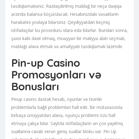
təsdiqləməlisiniz. Razılaşdırılmış məbləğ bir neçə dəqiqə
ərzində balansa köçürüləcək. Hesabınızdakı vəsaitlərin
hərəkətini yoxlaya bilərsiniz. Qeydiyyatdan keçmiş
istifadəçilər bu proseduru idarə edə bilərlər. Bundan sonra,
şəxsi kabi daxil olmaq, müəyyən bir maliyyə aləti seçmək,
məbləği əlavə etmək və əməliyyatı təsdiqləmək lazımdır.
Pin-up Casino
Promosyonları və
Bonusları
Pinup casino dəstək hesab, oyunlar və texniki
problemlərlə bağlı problemləri həll edir. Bir mütəxəssislə
birbaşa ünsiyyətdən əlavə, oyunçu problemi özü həll
etməyə çalışa bilər. Saytda istifadəçilərin ən çox yayılmış
suallarına cavab verən geniş suallar bloku var. Pin Up