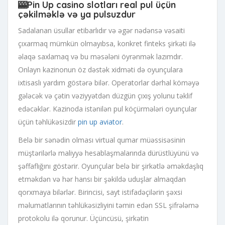
🎰Pin Up casino slotları real pul üçün
çəkilməklə və ya pulsuzdur
Sadalanan üsullar etibarlıdır və əgər nədənsə vəsaiti
çıxarmaq mümkün olmayıbsa, konkret finteks şirkəti ilə
əlaqə saxlamaq və bu məsələni öyrənmək lazımdır.
Onlayn kazinonun öz dəstək xidməti də oyunçulara
ixtisaslı yardım göstərə bilər. Operatorlar dərhal köməyə
gələcək və çətin vəziyyətdən düzgün çıxış yolunu təklif
edəcəklər. Kazinoda istənilən pul köçürmələri oyunçular
üçün təhlükəsizdir
pin up aviator
.
Belə bir sənədin olması virtual qumar müəssisəsinin
müştərilərlə maliyyə hesablaşmalarında dürüstlüyünü və
şəffaflığını göstərir. Oyunçular belə bir şirkətlə əməkdaşlıq
etməkdən və hər hansı bir şəkildə uduşlar almaqdan
qorxmaya bilərlər. Birincisi, sayt istifadəçilərin şəxsi
məlumatlarının təhlükəsizliyini təmin edən SSL şifrələmə
protokolu ilə qorunur. Üçüncüsü, şirkətin