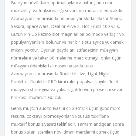
Bu oyun növü daim optimal əyləncə axtarışında olan,
müxtəlifliyi və funksionallığı sevənlərə müraciət edəcəkdir.
Azərbaycanlılar arasında ən populyar slotlar Razor Shark,
Sakura, SpaceWars, Deal or Alive 2, Hot Fruits 100 və s.
Bütün Pin-Up kazino slot maşınları bir bölmədə yerləşir və
populyar/yenilərə bölünür və hər bir slotu ayrıca yükləmək
imkanı yoxdur. Oyunun qaydaları istifadəçinin müəyyən
nömrələrə və təkər bölmələrinə mərc etməyi, onlar üçün
müəyyən ödənişləri almasını nəzərdə tutur.
Azərbaycanlılar arasında Roulette Live, Light Night
Roulette, Roulette PRO kimi rulet populyar sayılır. Rulet
müəyyən strategiya və yüksək gəlirli oyun prosesini sevən
hər kəsə müraciət edəcək.
Geniş müştəri auditoriyasını cəlb etmək üçün gənc mərc
resursu çoxsaylı promosyonlar və xüsusi təkliflərlə
müxtəlif bonus siyasəti təklif edir. Tamamlandıqdan sonra
bonus xalları istənilən növ idman mərclərini etmək üçün