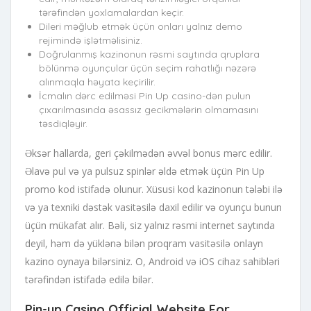
tərəfindən yoxlamalardan keçir.
Dileri məğlub etmək üçün onları yalnız demo
rejimində işlətməlisiniz.
Doğrulanmış kazinonun rəsmi saytında qruplara
bölünmə oyunçular üçün seçim rahatlığı nəzərə
alınmaqla həyata keçirilir.
İcmalın dərc edilməsi Pin Up casino-dən pulun
çıxarılmasında əsassız gecikmələrin olmamasını
təsdiqləyir.
Əksər hallarda, geri çəkilmədən əvvəl bonus mərc edilir.
Əlavə pul və ya pulsuz spinlər əldə etmək üçün Pin Up
promo kod istifadə olunur. Xüsusi kod kazinonun tələbi ilə
və ya texniki dəstək vasitəsilə daxil edilir və oyunçu bunun
üçün mükafat alır. Bəli, siz yalnız rəsmi internet saytında
deyil, həm də yüklənə bilən proqram vasitəsilə onlayn
kazino oynaya bilərsiniz. O, Android və iOS cihaz sahibləri
tərəfindən istifadə edilə bilər.
Pin-up Casino Official Website For