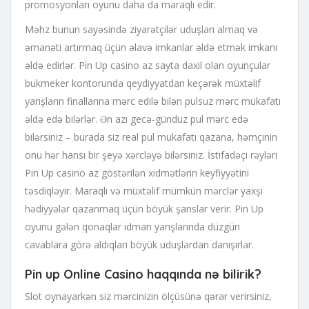
promosyonları oyunu daha da maraqlı edir.
Məhz bunun sayəsində ziyarətçilər uduşları almaq və
əmanəti artırmaq üçün əlavə imkanlar əldə etmək imkanı
əldə edirlər. Pin Up casino az sayta daxil olan oyunçular
bukmeker kontorunda qeydiyyatdan keçərək müxtəlif
yarışların finallarına mərc edilə bilən pulsuz mərc mükafatı
əldə edə bilərlər. Ən azı gecə-gündüz pul mərc edə
bilərsiniz – burada siz real pul mükafatı qazana, həmçinin
onu hər hansı bir şeyə xərcləyə bilərsiniz. İstifadəçi rəyləri
Pin Up casino az göstərilən xidmətlərin keyfiyyətini
təsdiqləyir. Maraqlı və müxtəlif mümkün mərclər yaxşı
hədiyyələr qazanmaq üçün böyük şanslar verir. Pin Up
oyunu gələn qonaqlar idman yarışlarında düzgün
cavablara görə aldıqları böyük uduşlardan danışırlar.
Pin up Online Casino haqqında nə bilirik?
Slot oynayarkən siz mərcinizin ölçüsünə qərar verirsiniz,