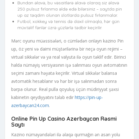
Bundan əlavə, bu vəsaitlərə əlavə olaraq siz əlavə
250 pulsuz fırlanma əldə edə bilərsiniz – saytda pin
up az təqdim olunan slotlarda pulsuz fırlanmalar.
Futbol, xokkey və tennis də daxil olmaqla, hər gün
müxtəlif fənlər üzrə yüzlərlə tədbir keçirilir.
Mərc oyunu müəssisələri, o cümlədən onlayn kazino Pin
up, öz yeni və daimi müştərilərinə bir neçə oyun rejimi –
virtual sikkələr və ya real valyuta ilə oyun təklif edir. Birinci
halda nümayiş versiyasının işə salınması oyun avtomatının
seçimi zamanı həyata keçirilir. Virtual sikkələr balansa
avtomatik hesablanır və hər bir işə salınmadan sonra
bərpa olunur. Real pulla qoyuluş üçün müdiriyyət şəxsi
kabinetin qeydiyyatını tələb edir
https://pin-up-
azerbaycan24.com
.
Online Pin Up Casino Azerbaycan Rəsmi
Saytı
Kazino nümayəndələri ilə əlaqə qurmağın ən asan yolu