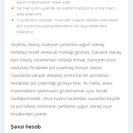
şəxsi məlumatları daxil edin.
Siz həmçinin yüksək əmsallarla eSports-a da mərc
edə bilərsiniz.
Cavablara əsasən, müxtəlif ödəniş alətləri vasitəsilə
pul çıxarmaq perspektivlərini də qiymətləndirə
bilərsiniz.
Seçilmiş ödəniş üsulunun şərtlərinə uyğun olaraq,
istifadəçi kredit veriləcək məbləği göstərir. Davamlı olaraq
eyni ödəniş sistemindən istifadə etmək, həmçinin onun
vasitəsilə hesabdan pul çıxarmaq tövsiyə olunur.
Oyunlarda uduşlar aldıqdan sonra hər bir qumarbaz
hesabdan pul çıxarmağı gözləyə bilər. Bu halda, əlavə
məlumatların işlənməsini gözləməmək üçün hesab
təsdiqlənməlidir. Ərizə kazino tərəfindən nəzərdən keçirilir
və pul ödəniş sisteminin şərtlərinə uyğun olaraq oyun
hesabından çıxarılır.
Şəxsi hesab