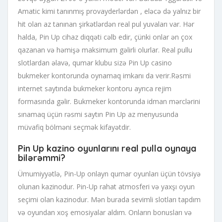
Amatic kimi tanınmış provayderlərdən , eləcə də yalnız bir
hit olan az tanınan şirkətlərdən real pul yuvaları var. Hər
halda, Pin Up cihaz diqqəti cəlb edir, çünki onlar ən çox
qazanan və həmişə maksimum gəlirli olurlar. Real pullu
slotlardan əlavə, qumar klubu sizə Pin Up casino
bukmeker kontorunda oynamaq imkanı da verir.Rəsmi
internet saytında bukmeker kontoru ayrıca rejim
formasında gəlir. Bukmeker kontorunda idman mərclərini
sınamaq üçün rəsmi saytın Pin Up az menyusunda
müvafiq bölməni seçmək kifayətdir.
Pin Up kazino oyunlarını real pulla oynaya
bilərəmmi?
Ümumiyyətlə, Pin-Up onlayn qumar oyunları üçün tövsiyə
olunan kazinodur. Pin-Up rahat atmosferi və yaxşı oyun
seçimi olan kazinodur. Mən burada sevimli slotları tapdım
və oyundan xoş emosiyalar aldım. Onların bonusları və