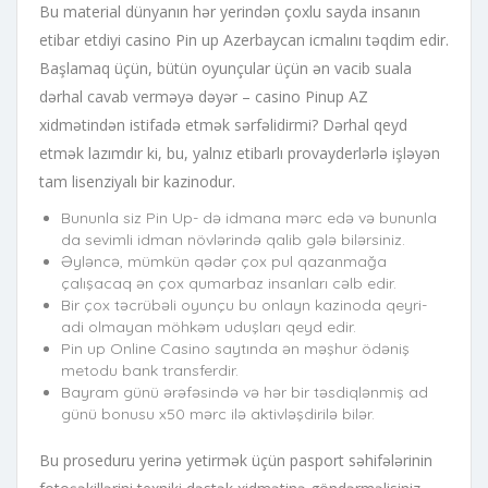
Bu material dünyanın hər yerindən çoxlu sayda insanın
etibar etdiyi casino Pin up Azerbaycan icmalını təqdim edir.
Başlamaq üçün, bütün oyunçular üçün ən vacib suala
dərhal cavab verməyə dəyər – casino Pinup AZ
xidmətindən istifadə etmək sərfəlidirmi? Dərhal qeyd
etmək lazımdır ki, bu, yalnız etibarlı provayderlərlə işləyən
tam lisenziyalı bir kazinodur.
Bununla siz Pin Up- də idmana mərc edə və bununla
da sevimli idman növlərində qalib gələ bilərsiniz.
Əyləncə, mümkün qədər çox pul qazanmağa
çalışacaq ən çox qumarbaz insanları cəlb edir.
Bir çox təcrübəli oyunçu bu onlayn kazinoda qeyri-
adi olmayan möhkəm uduşları qeyd edir.
Pin up Online Casino saytında ən məşhur ödəniş
metodu bank transferdir.
Bayram günü ərəfəsində və hər bir təsdiqlənmiş ad
günü bonusu x50 mərc ilə aktivləşdirilə bilər.
Bu proseduru yerinə yetirmək üçün pasport səhifələrinin