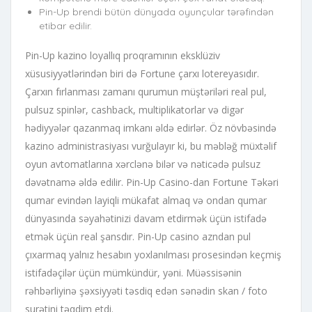
Pin-Up brendi bütün dünyada oyunçular tərəfindən
etibar edilir.
Pin-Up kazino loyallıq proqramının eksklüziv
xüsusiyyətlərindən biri də Fortune çarxı lotereyasıdır.
Çarxın fırlanması zamanı qurumun müştəriləri real pul,
pulsuz spinlər, cashback, multiplikatorlar və digər
hədiyyələr qazanmaq imkanı əldə edirlər. Öz növbəsində
kazino administrasiyası vurğulayır ki, bu məbləğ müxtəlif
oyun avtomatlarına xərclənə bilər və nəticədə pulsuz
dəvətnamə əldə edilir. Pin-Up Casino-dan Fortune Təkəri
qumar evindən layiqli mükafat almaq və ondan qumar
dünyasında səyahətinizi davam etdirmək üçün istifadə
etmək üçün real şansdır. Pin-Up casino azndan pul
çıxarmaq yalnız hesabın yoxlanılması prosesindən keçmiş
istifadəçilər üçün mümkündür, yəni. Müəssisənin
rəhbərliyinə şəxsiyyəti təsdiq edən sənədin skan / foto
surətini təqdim etdi.