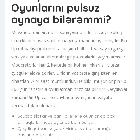
Oyunlarını pulsuz
oynaya bilərəmmi?
Müvafiq orqanlar, mərc sənayesinə ciddi nəzarət edildiyi
üçün klubun əsas səhifəsinə girişi məhdudlaşdırmışdır. Pin
Up rəhbərliyi problemi təkbaşına həll etdi və saytın güzgü
versiyası adlanan alternativ giriş əlaqələrini yayımlamışdır.
Moderatorlar hər 2 həftədə bir köhnə linkləri silir, təzə
güzgülər əlavə edirlər. Onların vasitəsilə giriş istənilən
cihazdan 7/24 saat mümkündür. Beləlilə, müşərilər pin up
360 gün rahatlıqla oyunlatrdan həzz ola bilərlər. Qeydiyyat
zamanı Pin-Up cazino saytında oyunçudan valyuta
seçmək tələb olunacaq.
Saytda slotlar və canlı dilerlərlə oyunlar da daxil
olmaqla bir neçə əyləncə bölməsi var.
Qeydiyyatdan keçərək virtual slot oynamağa
başlaya bilərsiniz.