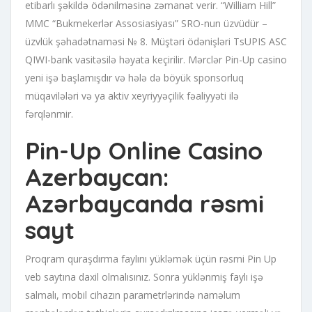
etibarlı şəkildə ödənilməsinə zəmanət verir. “William Hill”
MMC “Bukmekerlər Assosiasiyası” SRO-nun üzvüdür –
üzvlük şəhadətnaməsi № 8. Müştəri ödənişləri TsUPIS ASC
QIWI-bank vasitəsilə həyata keçirilir. Mərclər Pin-Up casino
yeni işə başlamışdır və hələ də böyük sponsorluq
müqavilələri və ya aktiv xeyriyyəçilik fəaliyyəti ilə
fərqlənmir.
Pin-Up Online Casino
Azerbaycan:
Azərbaycanda rəsmi
sayt
Proqram quraşdırma faylını yükləmək üçün rəsmi Pin Up
veb saytına daxil olmalısınız. Sonra yüklənmiş faylı işə
salmalı, mobil cihazın parametrlərində naməlum