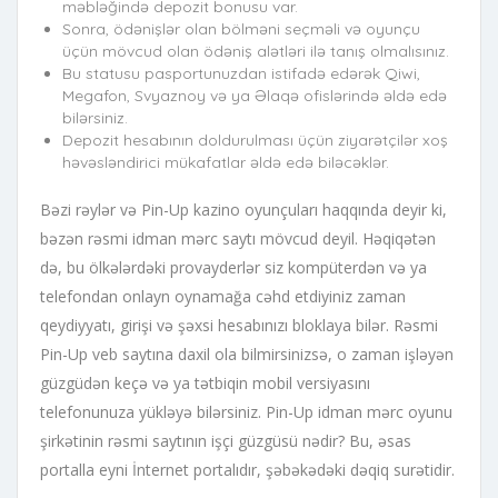
məbləğində depozit bonusu var.
Sonra, ödənişlər olan bölməni seçməli və oyunçu
üçün mövcud olan ödəniş alətləri ilə tanış olmalısınız.
Bu statusu pasportunuzdan istifadə edərək Qiwi,
Megafon, Svyaznoy və ya Əlaqə ofislərində əldə edə
bilərsiniz.
Depozit hesabının doldurulması üçün ziyarətçilər xoş
həvəsləndirici mükafatlar əldə edə biləcəklər.
Bəzi rəylər və Pin-Up kazino oyunçuları haqqında deyir ki,
bəzən rəsmi idman mərc saytı mövcud deyil. Həqiqətən
də, bu ölkələrdəki provayderlər siz kompüterdən və ya
telefondan onlayn oynamağa cəhd etdiyiniz zaman
qeydiyyatı, girişi və şəxsi hesabınızı bloklaya bilər. Rəsmi
Pin-Up veb saytına daxil ola bilmirsinizsə, o zaman işləyən
güzgüdən keçə və ya tətbiqin mobil versiyasını
telefonunuza yükləyə bilərsiniz. Pin-Up idman mərc oyunu
şirkətinin rəsmi saytının işçi güzgüsü nədir? Bu, əsas
portalla eyni İnternet portalıdır, şəbəkədəki dəqiq surətidir.