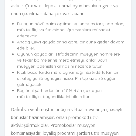
asılıdır. Çox vaxt depozit dərhal oyun hesabına gedir və
onun çıxarılması daha çox vaxt aparır.
Bu oyun növü daim optimal əyləncə axtarışında olan,
müxtəlifliyi və funksionallığı sevənlərə müraciət
edəcəkdir.
Ancaq QIWI qaydalarına görə, bir günə qədər davam
edə bilər.
Oyunun qaydaları istifadəçinin müəyyən nömrələrə
və təkər bölmələrinə mərc etməyi, onlar üçün
müəyyən ödənişləri almasını nəzərdə tutur.
Kiçik bazarlarda mərc oynamağı nəzərdə tutan bir
strategiya ilə oynayırsınızsa, Pin Up az sizə uyğun
gəlməyəcək.
Rəylərini şərh edənlərin 10% -i ən çox oyun
müxtəlifliyini bəyəndiklərini bildirdilər.
Dai̇mi̇ və yeni̇ müştəri̇lər üçün vi̇rtual meydança çoxsayli
bonuslar hazirlamişdir, onları promokod üzrə
akti̇vləşdi̇rmək olar. Promokodlar müəyyən
kombinasiyadır, loyallıq proqramı şərtləri üzrə müəyyən