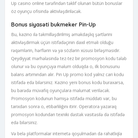
Up casino online tərəfindən təklif olunan bütün bonuslar
öz oyunçu ofisində aktivləşdiriləcək.
Bonus siyasəti bukmeker Pin-Up
Bu, kazino ilə təkmilləşdirilmiş əməkdaşlıq şərtlərini
aktivləşdirmək üçün istifadəçinin daxil etməli olduğu
rəqəmlərin, hərflərin və ya sözlərin xüsusi birləşməsidir.
Qeydiyyat mərhələsində tez-tez bir promosyon kodu tələb
olunur və bu oyunçuya məlum olduqda o, ilk bonusunu
balans artımından alır. Pin Up promo kod yalnız cari kodu
istifadə edə bilərsiniz. Kazino yeni bonus kodu buraxarsa,
bu barədə müvafiq oyunçulara məlumat veriləcək.
Promosyon kodunun həmişə istifadə müddəti var, bu
tarixdən sonra o, etibarlılığını itirir. Operatora yazaraq
promosyon kodundan texniki dəstək vasitəsilə də istifadə
edə bilərsiniz.
Və belə platformalar internetə qoşulmadan da rahatlıqla