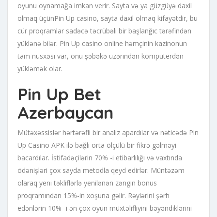
oyunu oynamağa imkan verir. Sayta və ya güzgüyə daxil
olmaq üçünPin Up casino, sayta daxil olmaq kifayətdir, bu
cür proqramlar sadəcə təcrübəli bir başlanğıc tərəfindən
yüklənə bilər. Pin Up casino online həmçinin kazinonun
tam nüsxəsi var, onu şəbəkə üzərindən kompüterdən
yükləmək olar.
Pin Up Bet
Azerbaycan
Mütəxəssislər hərtərəfli bir analiz apardılar və nəticədə Pin
Up Casino APK ilə bağlı orta ölçülü bir fikrə gəlməyi
bacardılar. İstifadəçilərin 70% -i etibarlılığı və vaxtında
ödənişləri çox sayda metodla qeyd edirlər. Müntəzəm
olaraq yeni təkliflərlə yenilənən zəngin bonus
proqramından 15%-in xoşuna gəlir. Rəylərini şərh
edənlərin 10% -i ən çox oyun müxtəlifliyini bəyəndiklərini