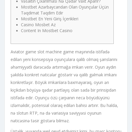
Vəsaitin Çıxarılması Nə Qədər Vaxt Aparır?
Mostbet Azərbaycandan Olan Oyunçular Üçün
Təqdimat Təqdim Edir
Mostbet En Yeni Giriş İçerikleri
Casino Mosbet Az
Content In Mostbet Casino
Aviator game slot machine game maşınında istifadə
edilən yeni konsepsiya oyunçulara qalib olmaq şanslarını
əhəmiyyətli dərəcədə artırmağa imkan verir. Oyun aydın
şəkildə konkret nəticələr göstərir və qalib gəlmək imkanı
konkretləşir. Böyük imkanlara baxmayaraq, oyun ən
kiçikdən böyüyə qədər partlayış olan sadə bir prinsipdən
istifadə edir. Oyunçu özü çarpanın necə böyüdüyünü
izləməlidir, potensial olaraq edilən bahisi artırır. Bu halda,
nə slotun RTP, nə də variasiya səviyyəsi oyunun
nəticəsinə təsir göstərə bilməz.
Üstəlik, yuxarıda weil qeyd etdiyimiz kimi, bu mərc kontoru