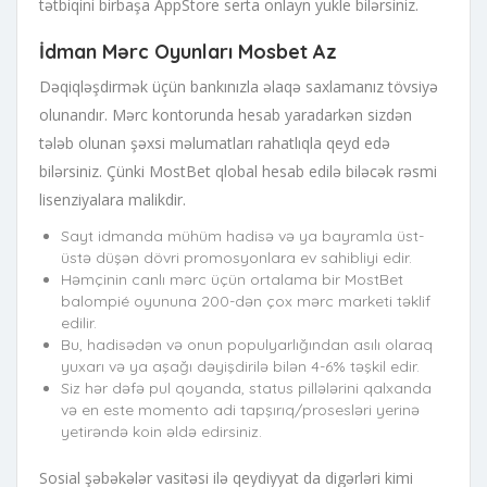
tətbiqini birbaşa AppStore serta onlayn yukle bilərsiniz.
İdman Mərc Oyunları Mosbet Az
Dəqiqləşdirmək üçün bankınızla əlaqə saxlamanız tövsiyə
olunandır. Mərc kontorunda hesab yaradarkən sizdən
tələb olunan şəxsi məlumatları rahatlıqla qeyd edə
bilərsiniz. Çünki MostBet qlobal hesab edilə biləcək rəsmi
lisenziyalara malikdir.
Sayt idmanda mühüm hadisə və ya bayramla üst-
üstə düşən dövri promosyonlara ev sahibliyi edir.
Həmçinin canlı mərc üçün ortalama bir MostBet
balompié oyununa 200-dən çox mərc marketi təklif
edilir.
Bu, hadisədən və onun populyarlığından asılı olaraq
yuxarı və ya aşağı dəyişdirilə bilən 4-6% təşkil edir.
Siz hər dəfə pul qoyanda, status pillələrini qalxanda
və en este momento adi tapşırıq/prosesləri yerinə
yetirəndə koin əldə edirsiniz.
Sosial şəbəkələr vasitəsi ilə qeydiyyat da digərləri kimi