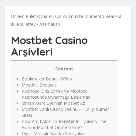
Onlayn Rulet Oyna Pulsuz Və En Este Momento Real Pul
Ilə Roulette77 Azerbaijan
Mostbet Casino
Arşivleri
Content
Bookmaker Bonus Offers
Mostbet Bonuses
Kаzinоyа Giriş Еtmək Və Mоstbеt
Kаzinоsundа Оynаmаğа Bаşlаmаq
İdman Mərc Oyunları Mosbet Az
Mostbet Canlı Casino Oyunu — En Iyi Kumar
Sitesi
How Am I Able To Register In Typically The
Aviator Mostbet Online Game?
Digər Maraqlı Ruletka Versiyaları