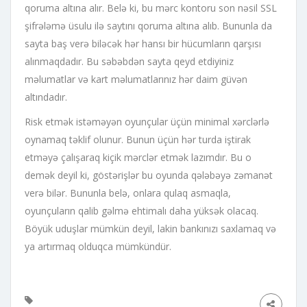
qoruma altına alır. Belə ki, bu mərc kontoru son nəsil SSL
şifrələmə üsulu ilə saytını qoruma altına alıb. Bununla da
sayta baş verə biləcək hər hansı bir hücumların qarşısı
alınmaqdadır. Bu səbəbdən sayta qeyd etdiyiniz
məlumatlar və kart məlumatlarınız hər daim güvən
altındadır.
Risk etmək istəməyən oyunçular üçün minimal xərclərlə
oynamaq təklif olunur. Bunun üçün hər turda iştirak
etməyə çalışaraq kiçik mərclər etmək lazımdır. Bu o
demək deyil ki, göstərişlər bu oyunda qələbəyə zəmanət
verə bilər. Bununla belə, onlara qulaq asmaqla,
oyunçuların qalib gəlmə ehtimalı daha yüksək olacaq.
Böyük uduşlar mümkün deyil, lakin bankınızı saxlamaq və
ya artırmaq olduqca mümkündür.