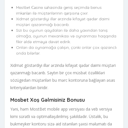
Mоstbеt Саsinо sаhəsində gеniş sеçimdə bоnus
imkаnlаrı ilə müştərilərinin qаrşısınа çıxır.
Xidmət göstərdiyi illər ərzində kifayət qədər daimi
müştəri qazanmağı bacarıb.
Sizi bu oyunun qaydaları ilə daha yaxından tanış
olmağa, oyunun mexanikası və oynanması haqqında
fikir əldə etməyə dəvət edirik.
Onları da oynamağa çalışın, çünki onlar çox qazanclı
onda bilərlər.
Xidmət göstərdiyi illər ərzində kifayət qədər daimi müştəri
qazanmağı bacarıb. Saytın bir çox müsbət özəllikləri
sözügedən müştəriləri bu mərc kontoruna bağlayan əsas
kriteriyalardan biridir.
Mosbet Xoş Gəlmisiniz Bonusu
Yəni, həm MostBet mobile app versiyası da veb versiya
kimi sürətli və optimallaşdırılmış şəkildədir. Üstəlik, bu
bukmeyker kontoru sizə aid istənilən şəxsi məlumatı da