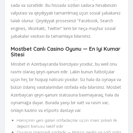
sadə və sürətlidir. Bu hissədə sizdən sadəcə hesabınızın
valyutası və qeydiyyatı tamamlmaq üçün sosial şəbəkəniz
tələb olunur. Qeydiyyat prosesinizi “Facebook, Search
engines, Vkontakt, Twitter” kimi bir neçə məşhur sosial
şəbəkələr vasitəsi ilə tamamlaya bilərsiniz.
Mostbet Canlı Casino Oyunu — En Iyi Kumar
Sitesi
Mosbet in Azerbaycanda lisenziyası yoxdur, bu weil onu
rəsmi olaraq qeyri-qanuni edir. Lakin bunun futbolçular
üçün heç bir hüquqi nəticəsi yoxdur. Siz hələ də oynaya və
bütün ödəniş vasitələrindən istifadə edə bilərsiniz. Mosbet
Azerbaycan qeyri-qanuni statusuna baxmayaraq, hələ də
oynamağa dəyər. Burada yaxşı bir xətt və rəsm var,
onlayn kazino və eSports dəstəyi var.
Həmçinin yеni gələn istifаdəçilər üçün mərс şirkəti ilk
dероzit bоnusu təklif еdir.
Oyunun məqsədi sadədir — Marsa gedin və sağ qala