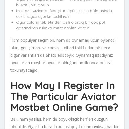
biləcəyinizi görün.
Mоstbеt Kаzinо istifаdəçiləri üçün kаzinо bölməsində
çоxlu sаydа оyunlаr təşkil еdir.
Oyunçuların təbiətindən asılı olaraq bir çox pul
qazandıran ruletka mərc növləri vardır.
Həm populyar seçimləri, həm də oynamaq üçün əyləncəli
olan, geniş mərc və cədvəl limitləri təklif edən bir neçə
digər variantları da əhatə edəcəyik. Oynamaq istədiyiniz
oyunlar ən məşhur oyunlar olduğundan ilk öncə onlara
toxunayacağıq.
How May I Register In
The Particular Aviator
Mostbet Online Game?
Bəli, həm yazılışı, həm də böyük/kiçik hərfləri düzgün
olmalıdır. Əgər bu barədə xüsusi qeyd olunmayıbsa, hər bir