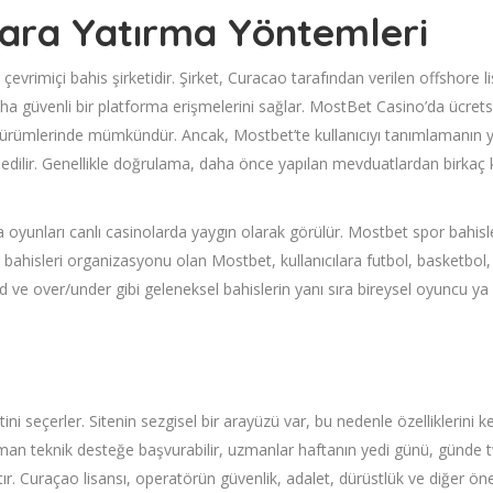
Para Yatırma Yöntemleri
evrimiçi bahis şirketidir. Şirket, Curacao tarafından verilen offshore l
ha güvenli bir platforma erişmelerini sağlar. MostBet Casino’da ücret
 sürümlerinde mümkündür. Ancak, Mostbet’te kullanıcıyı tanımlamanın ya
ol edilir. Genellikle doğrulama, daha önce yapılan mevduatlardan birka
 oyunları canlı casinolarda yaygın olarak görülür. Mostbet spor bahisler
bahisleri organizasyonu olan Mostbet, kullanıcılara futbol, basketbol, te
 ve over/under gibi geleneksel bahislerin yanı sıra bireysel oyuncu y
ketini seçerler. Sitenin sezgisel bir arayüzü var, bu nedenle özellikler
an teknik desteğe başvurabilir, uzmanlar haftanın yedi günü, günde tw
. Curaçao lisansı, operatörün güvenlik, adalet, dürüstlük ve diğer öne