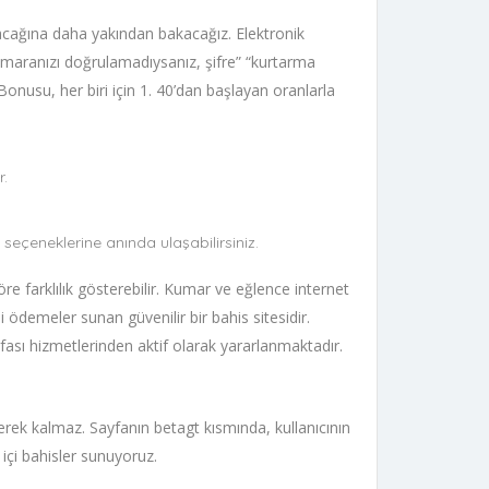
ılacağına daha yakından bakacağız. Elektronik
numaranızı doğrulamadıysanız, şifre” “kurtarma
onusu, her biri için 1. 40’dan başlayan oranlarla
r.
 seçeneklerine anında ulaşabilirsiniz.
 farklılık gösterebilir. Kumar ve eğlence internet
i ödemeler sunan güvenilir bir bahis sitesidir.
ası hizmetlerinden aktif olarak yararlanmaktadır.
rek kalmaz. Sayfanın betagt kısmında, kullanıcının
içi bahisler sunuyoruz.