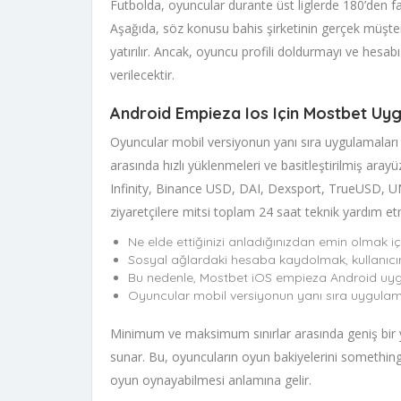
Futbolda, oyuncular durante üst liglerde 180’den fa
Aşağıda, söz konusu bahis şirketinin gerçek müşte
yatırılır. Ancak, oyuncu profili doldurmayı ve hes
verilecektir.
Android Empieza Ios Için Mostbet Uy
Oyuncular mobil versiyonun yanı sıra uygulamaları da 
arasında hızlı yüklenmeleri ve basitleştirilmiş a
Infinity, Binance USD, DAI, Dexsport, TrueUSD, U
ziyaretçilere mitsi toplam 24 saat teknik yardım 
Ne elde ettiğinizi anladığınızdan emin olmak i
Sosyal ağlardaki hesaba kaydolmak, kullanıcını
Bu nedenle, Mostbet iOS empieza Android uygu
Oyuncular mobil versiyonun yanı sıra uygulamal
Minimum ve maksimum sınırlar arasında geniş bir ye
sunar. Bu, oyuncuların oyun bakiyelerini something 
oyun oynayabilmesi anlamına gelir.