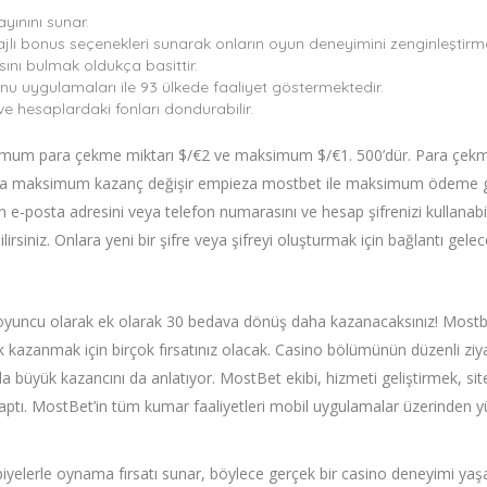
ayınını sunar.
ajlı bonus seçenekleri sunarak onların oyun deneyimini zenginleştirm
sını bulmak oldukça basittir.
onu uygulamaları ile 93 ülkede faaliyet göstermektedir.
ve hesaplardaki fonları dondurabilir.
inimum para çekme miktarı $/€2 ve maksimum $/€1. 500’dür. Para çekme
ına maksimum kazanç değişir empieza mostbet ile maksimum ödeme günlü
en e-posta adresini veya telefon numarasını ve hesap şifrenizi kullanabil
siniz. Onlara yeni bir şifre veya şifreyi oluşturmak için bağlantı gelece
ir oyuncu olarak ek olarak 30 bedava dönüş daha kazanacaksınız! Most
zanmak için birçok fırsatınız olacak. Casino bölümünün düzenli ziyare
 büyük kazancını da anlatıyor. MostBet ekibi, hizmeti geliştirmek, sit
 yaptı. MostBet’in tüm kumar faaliyetleri mobil uygulamalar üzerinden 
piyelerle oynama fırsatı sunar, böylece gerçek bir casino deneyimi ya