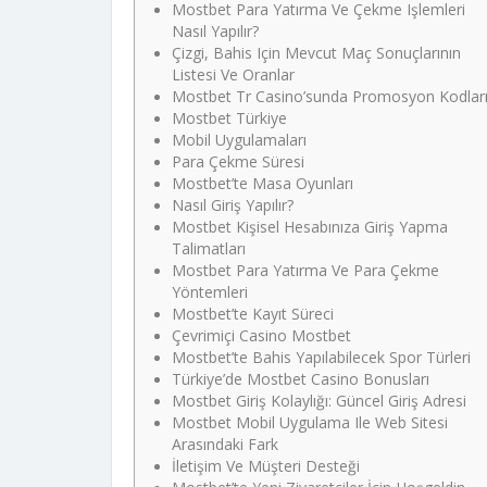
Mostbet Para Yatırma Ve Çekme Işlemleri
Nasıl Yapılır?
Çizgi, Bahis Için Mevcut Maç Sonuçlarının
Listesi Ve Oranlar
Mostbet Tr Casino’sunda Promosyon Kodlar
Mostbet Türkiye
Mobil Uygulamaları
Para Çekme Süresi
Mostbet’te Masa Oyunları
Nasıl Giriş Yapılır?
Mostbet Kişisel Hesabınıza Giriş Yapma
Talimatları
Mostbet Para Yatırma Ve Para Çekme
Yöntemleri
Mostbet’te Kayıt Süreci
Çevrimiçi Casino Mostbet
Mostbet’te Bahis Yapılabilecek Spor Türleri
Türkiye’de Mostbet Casino Bonusları
Mostbet Giriş Kolaylığı: Güncel Giriş Adresi
Mostbet Mobil Uygulama Ile Web Sitesi
Arasındaki Fark
İletişim Ve Müşteri Desteği