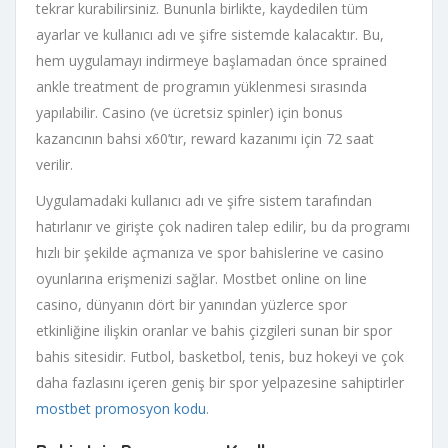
tekrar kurabilirsiniz. Bununla birlikte, kaydedilen tüm
ayarlar ve kullanıcı adı ve şifre sistemde kalacaktır. Bu,
hem uygulamayı indirmeye başlamadan önce sprained
ankle treatment de programın yüklenmesi sırasında
yapılabilir. Casino (ve ücretsiz spinler) için bonus
kazancının bahsi x60’tır, reward kazanımı için 72 saat
verilir.
Uygulamadaki kullanıcı adı ve şifre sistem tarafından
hatırlanır ve girişte çok nadiren talep edilir, bu da programı
hızlı bir şekilde açmanıza ve spor bahislerine ve casino
oyunlarına erişmenizi sağlar. Mostbet online on line
casino, dünyanın dört bir yanından yüzlerce spor
etkinliğine ilişkin oranlar ve bahis çizgileri sunan bir spor
bahis sitesidir. Futbol, ​​basketbol, ​​tenis, buz hokeyi ve çok
daha fazlasını içeren geniş bir spor yelpazesine sahiptirler
mostbet promosyon kodu
.