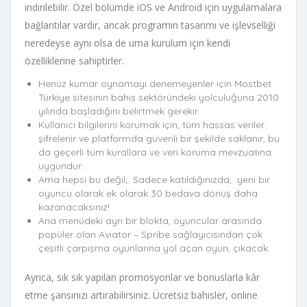
indirilebilir. Özel bölümde iOS ve Android için uygulamalara
bağlantılar vardır, ancak programın tasarımı ve işlevselliği
neredeyse aynı olsa de uma kurulum için kendi
özelliklerine sahiptirler.
Henüz kumar oynamayı denemeyenler için Mostbet
Türkiye sitesinin bahis sektöründeki yolculuğuna 2010
yılında başladığını belirtmek gerekir.
Kullanıcı bilgilerini korumak için, tüm hassas veriler
şifrelenir ve platformda güvenli bir şekilde saklanır, bu
da geçerli tüm kurallara ve veri koruma mevzuatına
uygundur.
Ama hepsi bu değil; Sadece katıldığınızda, yeni bir
oyuncu olarak ek olarak 30 bedava dönüş daha
kazanacaksınız!
Ana menüdeki ayrı bir blokta, oyuncular arasında
popüler olan Aviator – Spribe sağlayıcısından çok
çeşitli çarpışma oyunlarına yol açan oyun, çıkacak.
Ayrıca, sık sık yapılan promosyonlar ve bonuslarla kâr
etme şansınızı artırabilirsiniz. Ücretsiz bahisler, online