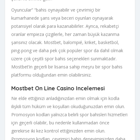
Oyuncular” “bahis oynayabilir ve çevrimiçi bir
kumarhanede şans veya beceri oyunları oynayarak
potansiyel olarak para kazanabilirler. Ayrıca, rekabetçi
oranlar empieza çizgilerle, her zaman büyük kazanma
şansınız olacak. Mostbet, balompié, kriket, basketbol,
ping-pong ve daha pek çok popüler spor da dahil olmak
üzere çok çeşitli spor bahis seçenekleri sunmaktadır.
Mostbet’in geçerli bir lisansa sahip meşru bir spor bahis
platformu olduğundan emin olabilirsiniz.
Mostbet On Line Casino Incelemesi
Ne elde ettiğinizi anladığınızdan emin olmak için kodla
ilişkili tüm hüküm ve koşulları okuduğunuzdan emin olun.
Promosyon kodları yalnızca belirli spor bahisleri hizmetleri
için geçerli olabilir, bu nedenle kullanmadan önce
gerekirse iki kez kontrol ettiğinizden emin olun.
Promosyon kodları, çevrimiçi bahis deneyiminizden daha