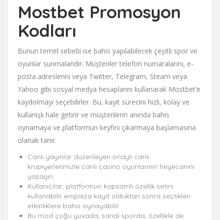
Mostbet Promosyon
Kodları
Bunun temel sebebi ise bahis yapılabilecek çeşitli spor ve
oyunlar sunmalarıdır. Müşteriler telefon numaralarını, e-
posta adreslerini veya Twitter, Telegram, Steam veya
Yahoo gibi sosyal medya hesaplarını kullanarak Mostbet’e
kaydolmayı seçebilirler. Bu, kayıt sürecini hızlı, kolay ve
kullanışlı hale getirir ve müşterilerin anında bahis
oynamaya ve platformun keyfini çıkarmaya başlamasına
olanak tanır.
Canlı yayınlar düzenleyen onaylı canlı
krupiyerlerimizle canlı casino oyunlarının heyecanını
yaşayın.
Kullanıcılar, platformun kapsamlı özellik setini
kullanabilir empieza kayıt olduktan sonra seçtikleri
etkinliklere bahis oynayabilir.
Bu mod çoğu yuvada, sanal sporda, özellikle de