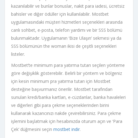
kazanılabilir ve bunlar bonuslar, nakit para iadesi, ücretsiz
bahisler ve diğer ödüller için kullanılabilir. Mostbet
uygulamasındaki müşteri hizmetleri seçenekleri arasında
canlı sohbet, e-posta, telefon yardımı ve bir SSS bölümü
bulunmaktadır. Uygulamanın ‘Bize Ulaşın’ sekmesi ya da
SSS bölümünün the woman ikisi de çeşitli seçenekleri
listeler.
Mostbet’te minimum para yatırma tutarı seçilen yönteme
göre değişiklik gösterebilir. Belirli bir yöntem ve bölgeniz
için kesin minimum pra yatırma tutarı için Mostbet
desteğine başvurmanız önerilir. Mostbet tarafından
sunulan kredi/banka kartları, e-cüzdanlar, banka havaleleri
ve diğerleri gibi para çekme seçeneklerinden birini
kullanarak kazancınızı nakde çevirebilirsiniz. Para çekme
işlemini başlatmak için hesabınızda oturum açın ve ‘Para
Çek’ düğmesini seçin
mostbet indir
.