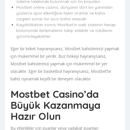
ödeme talebinde bulunmak için ön koşuldur.
Mostbet online casino, dünyanın dört bir yanından
yüzlerce spor etkinliğine ilişkin oranlar ve bahis
çizgileri sunan bir spor bahis sitesidir.
Kaydolduktan sonra, Mostbet’in web sitesinin hesap
bölümünde ilerlemelerini takip edebilir ve ödüllerini
görüntüleyebilirler.
Eğer bir kriket hayranıysanız, Mostbet bahislerinizi yapmak
için mükemmel bir yerdir. Buz hokeyi hayranıysanız,
Mostbet bahislerinizi yapmak için mükemmel bir yer
olacaktır. Eğer bir basketbol hayranıysanız, Mostbet’te
bahis oynamak keyifli bir deneyim olacaktır.
Mostbet Casino’da
Büyük Kazanmaya
Hazır Olun
Bu etkinlikler için puanlar veya sadakat puanları