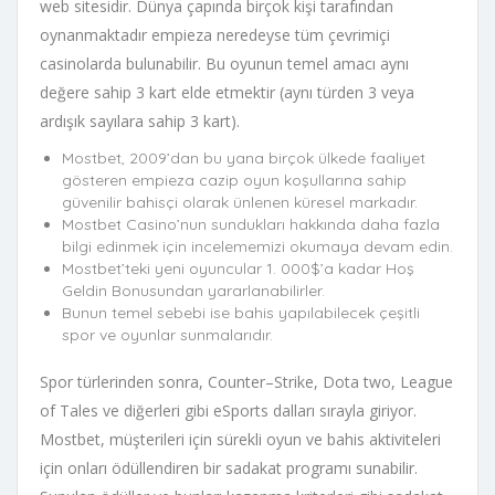
web sitesidir. Dünya çapında birçok kişi tarafından
oynanmaktadır empieza neredeyse tüm çevrimiçi
casinolarda bulunabilir. Bu oyunun temel amacı aynı
değere sahip 3 kart elde etmektir (aynı türden 3 veya
ardışık sayılara sahip 3 kart).
Mostbet, 2009’dan bu yana birçok ülkede faaliyet
gösteren empieza cazip oyun koşullarına sahip
güvenilir bahisçi olarak ünlenen küresel markadır.
Mostbet Casino’nun sundukları hakkında daha fazla
bilgi edinmek için incelememizi okumaya devam edin.
Mostbet’teki yeni oyuncular 1. 000$’a kadar Hoş
Geldin Bonusundan yararlanabilirler.
Bunun temel sebebi ise bahis yapılabilecek çeşitli
spor ve oyunlar sunmalarıdır.
Spor türlerinden sonra, Counter–Strike, Dota two, League
of Tales ve diğerleri gibi eSports dalları sırayla giriyor.
Mostbet, müşterileri için sürekli oyun ve bahis aktiviteleri
için onları ödüllendiren bir sadakat programı sunabilir.