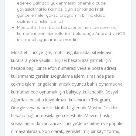
ederek, yalnızca yüklenmesini önemli ölçüde
yavaşlatmakla kalmaz, aynı zamanda kritik
güncellemeler yoksa programın bir noktada
açılmama riskini de taşır.
Mostbet’in hem bahis bürosunun hem de çevrimiçi
kumarhanenin hizmetlerinin bulunduğu Android ve iOS
için mobil uygulamaları vardır.
Mostbet Türkiye giriş mobil uygulamada, siteyle aynı
kurallara göre yapılır – kişisel hesabınıza girmek için
hesaba bağlı bir telefon numarası veya e-posta adresi
kullanmanız gerekir. Doğrulama işlemi sırasında para
çekme işlemi engellenir, ancak oyuncu bahis oynamak ve
kumarhanede oynamak için bakiyeyi kullanabilir. Sosyal
ağlardaki hesaba kaydolmak, kullanıcının Telegram,
Google veya Vapor ile kimlik bilgilerinin Mostbet’teki bir
hesaba bağlanmasıyla gerçekleştirilir. Mevcut başka
sosyal ağlar da var, ancak Türkiye’de az bilinen ve popüler
olmayanlardan. Son olarak, genişletilmiş bir kayıt formu,