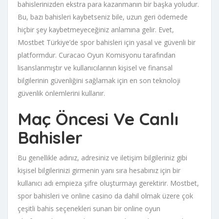
bahislerinizden ekstra para kazanmanın bir başka yoludur.
Bu, bazı bahisleri kaybetseniz bile, uzun geri ödemede
hiçbir şey kaybetmeyeceğiniz anlamına gelir. Evet,
Mostbet Türkiye’de spor bahisleri için yasal ve güvenli bir
platformdur. Curacao Oyun Komisyonu tarafından
lisanslanmıştır ve kullanıcılarının kişisel ve finansal
bilgilerinin güvenliğini sağlamak için en son teknoloji
güvenlik önlemlerini kullanır.
Maç Öncesi Ve Canlı
Bahisler
Bu genellikle adınız, adresiniz ve iletişim bilgileriniz gibi
kişisel bilgilerinizi girmenin yanı sıra hesabınız için bir
kullanıcı adı empieza şifre oluşturmayı gerektirir. Mostbet,
spor bahisleri ve online casino da dahil olmak üzere çok
çeşitli bahis seçenekleri sunan bir online oyun