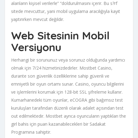
alanların kişisel verilerle” “doldurulmasını içerir. Bu s?rf
sitede mevcuttur, yani mobil uygulama aracılığıyla kayıt
yaptırırken mevcut değildir.
Web Sitesinin Mobil
Versiyonu
Herhangi bir sorununuz veya sorunuz olduğunda yardımcı
olmak için 7/24 hizmetinizdedirler. Mostbet Casino,
durante son güvenlik özelliklerine sahip güvenli ve
emniyetli bir oyun ortamı sunar. Casino, oyuncu bilgilerini
ve işlemlerini korumak için 128-bit SSL şifreleme kullanır.
Kumarhanedeki tüm oyunlar, eCOGRA gibi bağımsız test
kuruluşları tarafından düzenli olarak adalet açısından test
out edilmektedir. Mostbet ayrıca oyuncuların yaptıkları the
girl bahis için puan kazanabilecekleri bir Sadakat
Programına sahiptir.