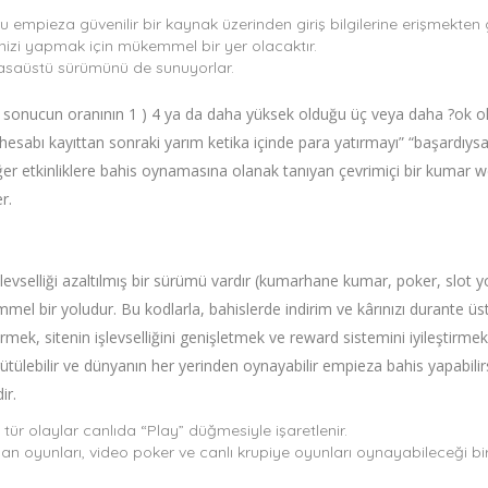
ru empieza güvenilir bir kaynak üzerinden giriş bilgilerine erişmekten 
nizi yapmak için mükemmel bir yer olacaktır.
masaüstü sürümünü de sunuyorlar.
ir sonucun oranının 1 ) 4 ya da daha yüksek olduğu üç veya daha ?ok o
hesabı kayıttan sonraki yarım ketika içinde para yatırmayı” “başardıys
ğer etkinliklere bahis oynamasına olanak tanıyan çevrimiçi bir kumar we
r.
işlevselliği azaltılmış bir sürümü vardır (kumarhane kumar, poker, slot 
l bir yoludur. Bu kodlarla, bahislerde indirim ve kârınızı durante ü
ştirmek, sitenin işlevselliğini genişletmek ve reward sistemini iyileştir
ülebilir ve dünyanın her yerinden oynayabilir empieza bahis yapabilirsin
ir.
 tür olaylar canlıda “Play” düğmesiyle işaretlenir.
n oyunları, video poker ve canlı krupiye oyunları oynayabileceği bir