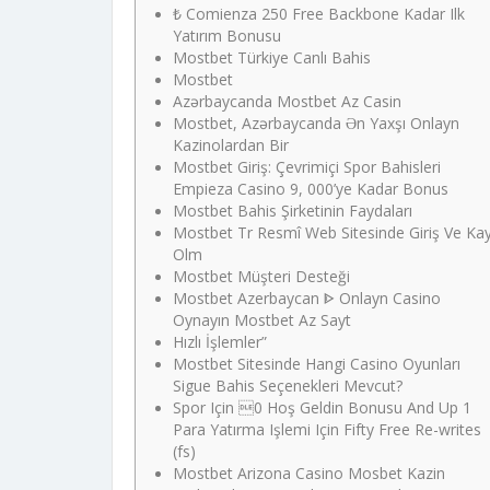
₺ Comienza 250 Free Backbone Kadar Ilk
Yatırım Bonusu
Mostbet Türkiye Canlı Bahis
Mostbet
Azərbaycanda Mostbet Az Casin
Mostbet, Azərbaycanda Ən Yaxşı Onlayn
Kazinolardan Bir
Mostbet Giriş: Çevrimiçi Spor Bahisleri
Empieza Casino 9, 000’ye Kadar Bonus
Mostbet Bahis Şirketinin Faydaları
Mostbet Tr Resmî Web Sitesinde Giriş Ve Kay
Olm
Mostbet Müşteri Desteği
Mostbet Azerbaycan ᐈ Onlayn Casino
Oynayın Mostbet Az Sayt
Hızlı İşlemler”
Mostbet Sitesinde Hangi Casino Oyunları
Sigue Bahis Seçenekleri Mevcut?
Spor Için 0 Hoş Geldin Bonusu And Up 1
Para Yatırma Işlemi Için Fifty Free Re-writes
(fs)
Mostbet Arizona Casino Mosbet Kazin