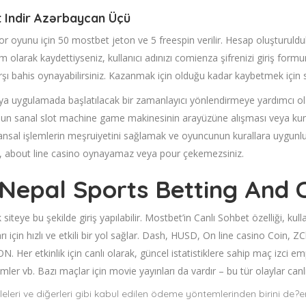
t Indir Azərbaycan Üçü
 oyunu için 50 mostbet jeton ve 5 freespin verilir. Hesap oluşturuldukta
m olarak kaydettiyseniz, kullanıcı adınızı comienza şifrenizi giriş fo
arşı bahis oynayabilirsiniz. Kazanmak için olduğu kadar kaybetmek için 
ya uygulamada başlatılacak bir zamanlayıcı yönlendirmeye yardımcı ola
ncunun sanal slot machine game makinesinin arayüzüne alışması veya k
nansal işlemlerin meşruiyetini sağlamak ve oyuncunun kurallara uygunluğ
 about line casino oynayamaz veya pour çekemezsiniz.
Nepal Sports Betting And 
iteye bu şekilde giriş yapılabilir. Mostbet’in Canlı Sohbet özelliği, kull
ı için hızlı ve etkili bir yol sağlar. Dash, HUSD, On line casino Coin
Her etkinlik için canlı olarak, güncel istatistiklere sahip maç izci em
kümler vb. Bazı maçlar için movie yayınları da vardır – bu tür olaylar can
leleri ve diğerleri gibi kabul edilen ödeme yöntemlerinden birini de