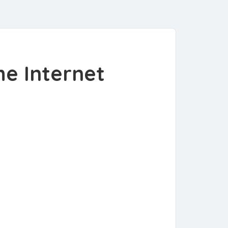
e Internet