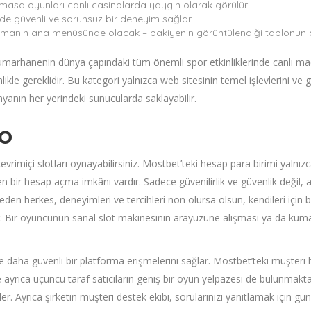
 masa oyunları canlı casinolarda yaygın olarak görülür.
de güvenli ve sorunsuz bir deneyim sağlar.
anın ana menüsünde olacak – bakiyenin görüntülendiği tablonun a
 kumarhanenin dünya çapındaki tüm önemli spor etkinliklerinde canlı m
likle gereklidir. Bu kategori yalnızca web sitesinin temel işlevlerini ve g
 dünyanın her yerindeki sunucularda saklayabilir.
no
imiçi slotları oynayabilirsiniz. Mostbet’teki hesap para birimi yalnızca 
en bir hesap açma imkânı vardır. Sadece güvenilirlik ve güvenlik değil
t eden herkes, deneyimleri ve tercihleri non olursa olsun, kendileri için
lir. Bir oyuncunun sanal slot makinesinin arayüzüne alışması ya da ku
aha güvenli bir platforma erişmelerini sağlar. Mostbet’teki müşteri hiz
 ayrıca üçüncü taraf satıcıların geniş bir oyun yelpazesi de bulunmakta
er. Ayrıca şirketin müşteri destek ekibi, sorularınızı yanıtlamak için g