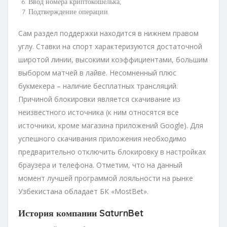
Ввод номера криптокошелька;
Подтверждение операции.
Сам раздел поддержки находится в нижнем правом
углу. Ставки на спорт характеризуются достаточной
широтой линии, высокими коэффициентами, большим
выбором матчей в лайве. Несомненный плюс
букмекера – наличие бесплатных трансляций.
Причиной блокировки является скачивание из
неизвестного источника (к ним относятся все
источники, кроме магазина приложений Google). Для
успешного скачивания приложения необходимо
предварительно отключить блокировку в настройках
браузера и телефона. Отметим, что на данный
момент лучшей программой лояльности на рынке
Узбекистана обладает БК «MostBet».
История компании SaturnBet