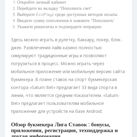
Откройте личный кабинет.
Перейдите во вкладку “Пополнить счет”.
Выберите EcoPayz среди доступных методов оплаты.
Введите сумму пополнения и нажмите “Пополнить”.
Укажите реквизиты и подтвердите операцию.
Здесь можно играть в рулетку, баккару, покер, блэк-
джек. Развлечения лайв-казино полностью
симулируют традиционные игры и позволяют
погрузиться в процесс. Можно играть через
мобильное приложение или мобильную версию сайта
букмекера. В плане ставок на спорт букмекерская
контора «Saturn-Bet» предлагает 33 вида спорта в
линии, что является средним показателем. «Saturn-
Bet» предлагает пользователям мобильное
приложение для устройств на базе Android.
Обзор букмекера Лига Ставок : бонусы,
приложения, регистрация, техподдержка и
другая информация