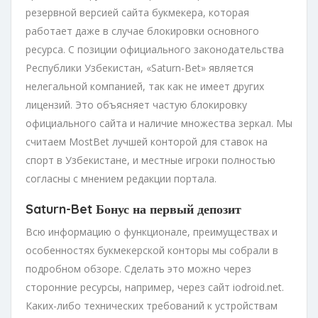
резервной версией сайта букмекера, которая
работает даже в случае блокировки основного
ресурса. С позиции официального законодательства
Республики Узбекистан, «Saturn-Bet» является
нелегальной компанией, так как не имеет других
лицензий. Это объясняет частую блокировку
официального сайта и наличие множества зеркал. Мы
считаем MostBet лучшей конторой для ставок на
спорт в Узбекистане, и местные игроки полностью
согласны с мнением редакции портала.
Saturn-Bet Бонус на первый депозит
Всю информацию о функционале, преимуществах и
особенностях букмекерской конторы мы собрали в
подробном обзоре. Сделать это можно через
сторонние ресурсы, например, через сайт iodroid.net.
Каких-либо технических требований к устройствам