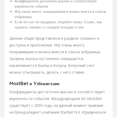
Коэффициенты достаточно высоки и соответствуют
вероятности события.
Игр очень много, понравившиеся можно внести в список
избранных.
Если его нет во входящих, откройте папку «Спам», как
правило, письмо со ссылкой попадает в нее.
Данная опция представлена в разделе «Казино» и
доступна в приложении. Игр очень много,
понравившиеся можно внести в список избранных.
Уровень игрока постепенно повышается,
накапливаются баллы и бонусы. Бонусный счет
можно отыгрывать, делать с него ставки.
MostBet в Узбекистане
Коэффициенты достаточно высоки и соответствуют
вероятности события. Международная БК MostBet
существует с 2009 года, на данный момент правами
на бренд владеет компания StarBet N.V. Юридическое