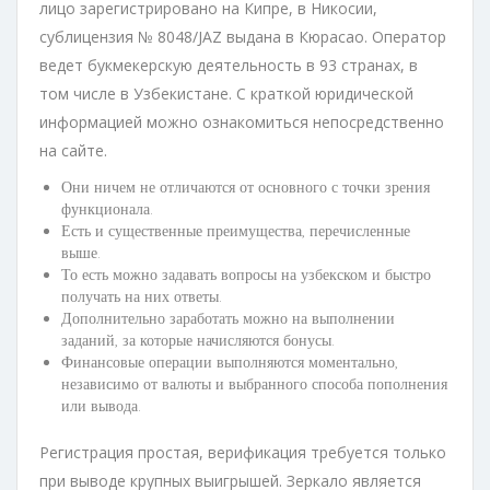
лицо зарегистрировано на Кипре, в Никосии,
сублицензия № 8048/JAZ выдана в Кюрасао. Оператор
ведет букмекерскую деятельность в 93 странах, в
том числе в Узбекистане. С краткой юридической
информацией можно ознакомиться непосредственно
на сайте.
Они ничем не отличаются от основного с точки зрения
функционала.
Есть и существенные преимущества, перечисленные
выше.
То есть можно задавать вопросы на узбекском и быстро
получать на них ответы.
Дополнительно заработать можно на выполнении
заданий, за которые начисляются бонусы.
Финансовые операции выполняются моментально,
независимо от валюты и выбранного способа пополнения
или вывода.
Регистрация простая, верификация требуется только
при выводе крупных выигрышей. Зеркало является