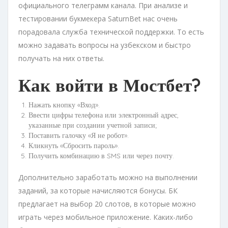
официального телеграмм канала. При анализе и
тестировании букмекера SaturnBet нас очень
порадовала служба технической поддержки. То есть
можно задавать вопросы на узбекском и быстро
получать на них ответы.
Как войти в Мостбет?
Нажать кнопку «Вход».
Ввести цифры телефона или электронный адрес,
указанные при создании учетной записи;
Поставить галочку «Я не робот».
Кликнуть «Сбросить пароль».
Получить комбинацию в SMS или через почту.
Дополнительно заработать можно на выполнении
заданий, за которые начисляются бонусы. БК
предлагает на выбор 20 слотов, в которые можно
играть через мобильное приложение. Каких-либо