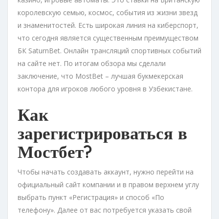
королевскую семью, космос, события из жизни звезд
и знаменитостей. Есть широкая линия на киберспорт,
что сегодня является существенным преимуществом
БК SaturnBet. Онлайн трансляций спортивных событий
на сайте нет. По итогам обзора мы сделали
заключение, что MostBet – лучшая букмекерская
контора для игроков любого уровня в Узбекистане.
Как
зарегистрироваться в
Мостбет?
Чтобы начать создавать аккаунт, нужно перейти на
официальный сайт компании и в правом верхнем углу
выбрать пункт «Регистрация» и способ «По
телефону». Далее от вас потребуется указать свой