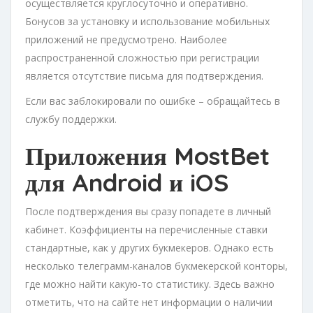
осуществляется круглосуточно и оперативно.
Бонусов за установку и использование мобильных
приложений не предусмотрено. Наиболее
распространенной сложностью при регистрации
является отсутствие письма для подтверждения.
Если вас заблокировали по ошибке – обращайтесь в
службу поддержки.
Приложения MostBet
для Android и iOS
После подтверждения вы сразу попадете в личный
кабинет. Коэффициенты на перечисленные ставки
стандартные, как у других букмекеров. Однако есть
несколько телеграмм-каналов букмекерской конторы,
где можно найти какую-то статистику. Здесь важно
отметить, что на сайте нет информации о наличии