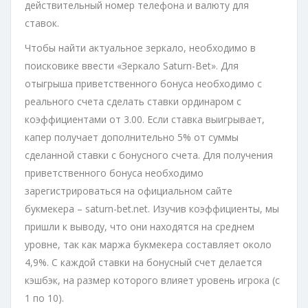
действительный номер телефона и валюту для
ставок.
Чтобы найти актуальное зеркало, необходимо в
поисковике ввести «Зеркало Saturn-Bet». Для
отыгрыша приветственного бонуса необходимо с
реального счета сделать ставки ординаром с
коэффициентами от 3.00. Если ставка выигрывает,
капер получает дополнительно 5% от суммы
сделанной ставки с бонусного счета. Для получения
приветственного бонуса необходимо
зарегистрироваться на официальном сайте
букмекера – saturn-bet.net. Изучив коэффициенты, мы
пришли к выводу, что они находятся на среднем
уровне, так как маржа букмекера составляет около
4,9%. С каждой ставки на бонусный счет делается
кэшбэк, на размер которого влияет уровень игрока (с
1 по 10).