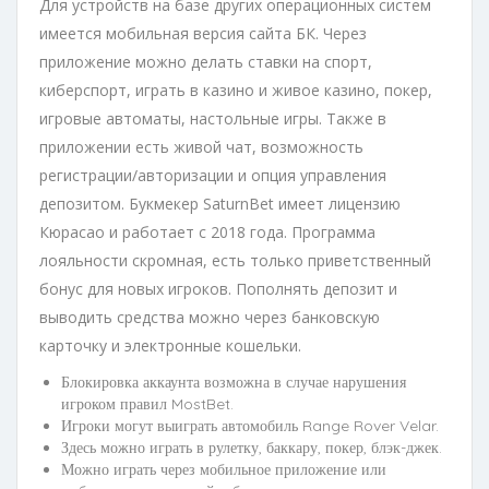
Для устройств на базе других операционных систем
имеется мобильная версия сайта БК. Через
приложение можно делать ставки на спорт,
киберспорт, играть в казино и живое казино, покер,
игровые автоматы, настольные игры. Также в
приложении есть живой чат, возможность
регистрации/авторизации и опция управления
депозитом. Букмекер SaturnBet имеет лицензию
Кюрасао и работает с 2018 года. Программа
лояльности скромная, есть только приветственный
бонус для новых игроков. Пополнять депозит и
выводить средства можно через банковскую
карточку и электронные кошельки.
Блокировка аккаунта возможна в случае нарушения
игроком правил MostBet.
Игроки могут выиграть автомобиль Range Rover Velar.
Здесь можно играть в рулетку, баккару, покер, блэк-джек.
Можно играть через мобильное приложение или