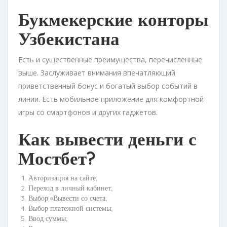
Букмекерские конторы
Узбекистана
Есть и существенные преимущества, перечисленные
выше. Заслуживает внимания впечатляющий
приветственный бонус и богатый выбор событий в
линии. Есть мобильное приложение для комфортной
игры со смартфонов и других гаджетов.
Как вывести деньги с
Мостбет?
Авторизация на сайте;
Переход в личный кабинет;
Выбор «Вывести со счета;
Выбор платежной системы;
Ввод суммы;