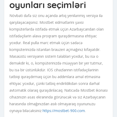
oyunları seçimləri
Növbəti dəfə siz onu açanda artıq yenilənmiş versiya ilə
qarşılaşacaqsınız. Mostbet xidmətlərini şəxsi
kompüterlərdə istifadə etmək üçün Azərbaycandan olan
istifadəçilərin əlavə proqram quraşdırmasına ehtiyac
yoxdur. Real pulla mərc etmək üçün sadəcə
kompüterinizdə istənilən brauzeri açmağınız kifayətdir.
Masaüstü versiyanın sistem tələbləri yoxdur, bu isə o
deməkdir ki, o, kompüterinizdə müəyyən bir yer tutmur,
bu isə bir üstünlükdür. IOS cihazlarının istifadəçilərinin
tətbiqi quraşdırmaq üçün bu addımlara əməl etməsinə
ehtiyac yoxdur, çünki tətbiq endirildikdən sonra dərhal
avtomatik olaraq quraşdırılacaq. Nəticədə Mostbet ikonası
cihazınızın əsas ekranında görünəcək və siz Azərbaycanın
harasında olmağınızdan asılı olmayaraq oyununuzu
oynaya biləcəksiniz
https://mostbet-900.com
.