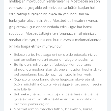
məbləğləri mövcuddur. Yeniləmələr ilə Mostbet-in ən son
versiyasına çıxış əldə edirsiniz, bu isə bütün baqları həll
edir, tətbiqi sürətləndirir, eləcə də yeni bonuslar və
funksiyalar əlavə edir. Artıq Mostbet-də hesabınız varsa,
giriş etmək üçün ondan istifadə edin. Əgər hər hansı
səbəbdən Mosbet tətbiqini telefonunuzdan silmisinizsə,
narahat olmayın, çünki onu bütün əvvəlki məlumatlarınızla
birlikdə bərpa etmək mümkündür.
Beləcə siz bu hadisəyə ani çıxış əldə edəcəksiniz və
cari əmsalları və cari bazarları izləyə biləcəksiniz.
Bu tip qarşılıqlı əlaqə istifadəçiyə xidmətlə tanış
olmaq, gameplayı izləmək, onu sınaqdan keçirmək və
pul oyunlarına keçidə hazırlaşmağa imkan verir.
Oyunçular oyunlarına əlavə həyəcan əlavə etmək
üçün müxtəlif mövzular və səviyyələr arasından seçim
edə bilərlər.
Bukmeker, həmçinin vaxtaşırı müştərilərə mərclərinə
görə əlavə mükafatlar təklif edən xüsusi cashback
promosyonları keçirir.
Mostbet idman mərcləri futbol, basketbol, kriket,