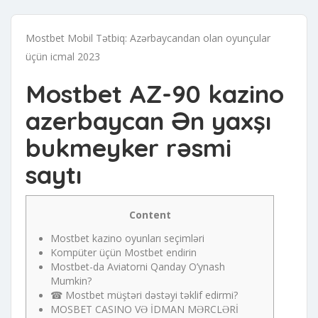
Mostbet Mobil Tətbiq: Azərbaycandan olan oyunçular
üçün icmal 2023
Mostbet AZ-90 kazino
azerbaycan Ən yaxşı
bukmeyker rəsmi
saytı
Content
Mostbet kazino oyunları seçimləri
Kompüter üçün Mostbet endirin
Mostbet-da Aviatorni Qanday O’ynash
Mumkin?
☎ Mostbet müştəri dəstəyi təklif edirmi?
MOSBET CASINO VƏ İDMAN MƏRCLƏRİ