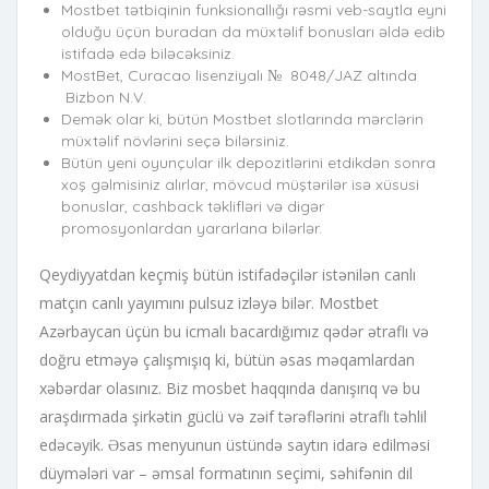
Mostbet tətbiqinin funksionallığı rəsmi veb-saytla eyni
olduğu üçün buradan da müxtəlif bonusları əldə edib
istifadə edə biləcəksiniz.
MostBet, Curacao lisenziyalı № 8048/JAZ altında
Bizbon N.V.
Demək olar ki, bütün Mostbet slotlarında mərclərin
müxtəlif növlərini seçə bilərsiniz.
Bütün yeni oyunçular ilk depozitlərini etdikdən sonra
xoş gəlmisiniz alırlar, mövcud müştərilər isə xüsusi
bonuslar, cashback təklifləri və digər
promosyonlardan yararlana bilərlər.
Qeydiyyatdan keçmiş bütün istifadəçilər istənilən canlı
matçın canlı yayımını pulsuz izləyə bilər. Mostbet
Azərbaycan üçün bu icmalı bacardığımız qədər ətraflı və
doğru etməyə çalışmışıq ki, bütün əsas məqamlardan
xəbərdar olasınız. Biz mosbet haqqında danışırıq və bu
araşdırmada şirkətin güclü və zəif tərəflərini ətraflı təhlil
edəcəyik. Əsas menyunun üstündə saytın idarə edilməsi
düymələri var – əmsal formatının seçimi, səhifənin dil