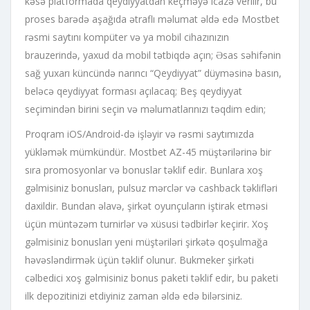
kəsə platformada qeydiyyatdan keçməyə icazə verilir, bu
proses barədə aşağıda ətraflı məlumat əldə edə Mostbet
rəsmi saytını kompüter və ya mobil cihazınızın
brauzerində, yaxud da mobil tətbiqdə açın; Əsas səhifənin
sağ yuxarı küncündə narıncı “Qeydiyyat” düyməsinə basın,
beləcə qeydiyyat forması açılacaq; Beş qeydiyyat
seçimindən birini seçin və məlumatlarınızı təqdim edin;
Proqram iOS/Android-də işləyir və rəsmi saytımızda
yükləmək mümkündür. Mostbet AZ-45 müştərilərinə bir
sıra promosyonlar və bonuslar təklif edir. Bunlara xoş
gəlmisiniz bonusları, pulsuz mərclər və cashback təklifləri
daxildir. Bundan əlavə, şirkət oyunçuların iştirak etməsi
üçün müntəzəm turnirlər və xüsusi tədbirlər keçirir. Xoş
gəlmisiniz bonusları yeni müştəriləri şirkətə qoşulmağa
həvəsləndirmək üçün təklif olunur. Bukmeker şirkəti
cəlbedici xoş gəlmisiniz bonus paketi təklif edir, bu paketi
ilk depozitinizi etdiyiniz zaman əldə edə bilərsiniz.