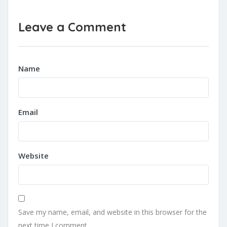
Leave a Comment
Name
Email
Website
Save my name, email, and website in this browser for the
next time I comment.