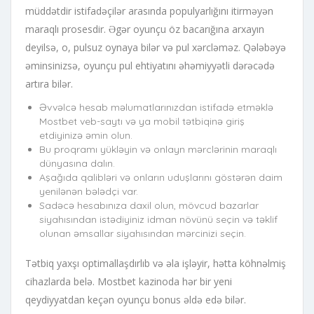
müddətdir istifadəçilər arasında populyarlığını itirməyən
maraqlı prosesdir. Əgər oyunçu öz bacarığına arxayın
deyilsə, o, pulsuz oynaya bilər və pul xərcləməz. Qələbəyə
əminsinizsə, oyunçu pul ehtiyatını əhəmiyyətli dərəcədə
artıra bilər.
Əvvəlcə hesab məlumatlarınızdan istifadə etməklə
Mostbet veb-saytı və ya mobil tətbiqinə giriş
etdiyinizə əmin olun.
Bu proqramı yükləyin və onlayn mərclərinin maraqlı
dünyasına dalın.
Aşağıda qalibləri və onların uduşlarını göstərən daim
yenilənən bələdçi var.
Sadəcə hesabınıza daxil olun, mövcud bazarlar
siyahısından istədiyiniz idman növünü seçin və təklif
olunan əmsallar siyahısından mərcinizi seçin.
Tətbiq yaxşı optimallaşdırlıb və əla işləyir, hətta köhnəlmiş
cihazlarda belə. Mostbet kazinoda hər bir yeni
qeydiyyatdan keçən oyunçu bonus əldə edə bilər.