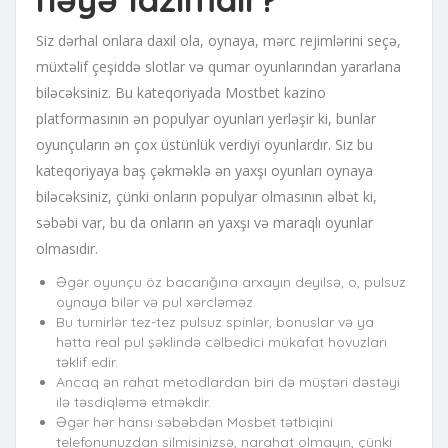
Siz dərhal onlara daxil ola, oynaya, mərc rejimlərini seçə,
müxtəlif çeşiddə slotlar və qumar oyunlarından yararlana
biləcəksiniz. Bu kateqoriyada Mostbet kazino
platformasının ən populyar oyunları yerləşir ki, bunlar
oyunçuların ən çox üstünlük verdiyi oyunlardır. Siz bu
kateqoriyaya baş çəkməklə ən yaxşı oyunları oynaya
biləcəksiniz, çünki onların populyar olmasının əlbət ki,
səbəbi var, bu da onların ən yaxşı və maraqlı oyunlar
olmasıdır.
Əgər oyunçu öz bacarığına arxayın deyilsə, o, pulsuz
oynaya bilər və pul xərcləməz.
Bu turnirlər tez-tez pulsuz spinlər, bonuslar və ya
hətta real pul şəklində cəlbedici mükafat hovuzları
təklif edir.
Ancaq ən rahat metodlardan biri də müştəri dəstəyi
ilə təsdiqləmə etməkdir.
Əgər hər hansı səbəbdən Mosbet tətbiqini
telefonunuzdan silmisinizsə, narahat olmayın, çünki