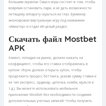
большим экраном. Смысл игры состоит в том, чтобы
вовремя остановить пари, и не дать возможности
летящему аппарату скрыться из глаз. Букмекер
анонсировал виртуальную игру под названием
«Авиатор» и отдал ей целый раздел.
Скачать файл Mostbet
APK
Клиент, попадая на рынок, должен нажать на
коэффициент, чтобы его ставка отобразилась в
купоне. Игрок должен открыть купон, чтобы
продолжить процесс беттинга, указав сумму ставки и
ее тип (экспресс, ординар, цепочка, комби, мульти и
т.д.). Вы можете использовать мобильное
приложение Mostbet без необходимости создания
дополнительных учетных записей. Чтобы получить