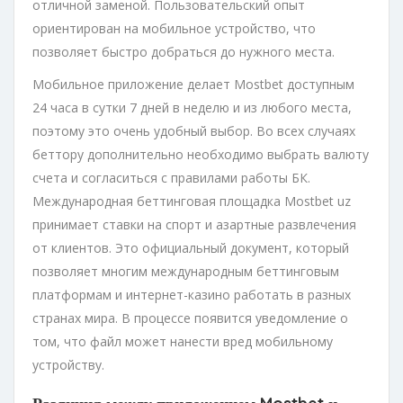
отличной заменой. Пользовательский опыт
ориентирован на мобильное устройство, что
позволяет быстро добраться до нужного места.
Мобильное приложение делает Mostbet доступным
24 часа в сутки 7 дней в неделю и из любого места,
поэтому это очень удобный выбор. Во всех случаях
беттору дополнительно необходимо выбрать валюту
счета и согласиться с правилами работы БК.
Международная беттинговая площадка Mostbet uz
принимает ставки на спорт и азартные развлечения
от клиентов. Это официальный документ, который
позволяет многим международным беттинговым
платформам и интернет-казино работать в разных
странах мира. В процессе появится уведомление о
том, что файл может нанести вред мобильному
устройству.