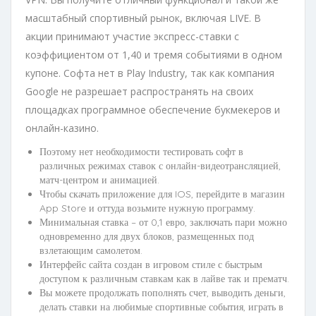
масштабный спортивный рынок, включая LIVE. В
акции принимают участие экспресс-ставки с
коэффициентом от 1,40 и тремя событиями в одном
купоне. Софта нет в Play Industry, так как компания
Google не разрешает распространять на своих
площадках программное обеспечение букмекеров и
онлайн-казино.
Поэтому нет необходимости тестировать софт в
различных режимах ставок с онлайн-видеотрансляцией,
матч-центром и анимацией.
Чтобы скачать приложение для IOS, перейдите в магазин
App Store и оттуда возьмите нужную программу.
Минимальная ставка – от 0,1 евро, заключать пари можно
одновременно для двух блоков, размещенных под
взлетающим самолетом.
Интерфейс сайта создан в игровом стиле с быстрым
доступом к различным ставкам как в лайве так и прематч.
Вы можете продолжать пополнять счет, выводить деньги,
делать ставки на любимые спортивные события, играть в