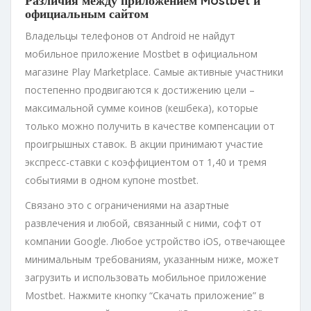
Различия между приложением Mostbet и
официальным сайтом
Владельцы телефонов от Android не найдут
мобильное приложение Mostbet в официальном
магазине Play Marketplace. Самые активные участники
постепенно продвигаются к достижению цели –
максимальной сумме коинов (кешбека), которые
только можно получить в качестве компенсации от
проигрышных ставок. В акции принимают участие
экспресс-ставки с коэффициентом от 1,40 и тремя
событиями в одном купоне mostbet.
Связано это с ограничениями на азартные
развлечения и любой, связанный с ними, софт от
компании Google. Любое устройство iOS, отвечающее
минимальным требованиям, указанным ниже, может
загрузить и использовать мобильное приложение
Mostbet. Нажмите кнопку “Скачать приложение” в