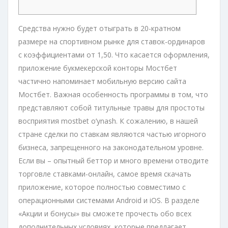
Средства нужно будет отыграть в 20-кратном
размере на спортивном рынке для ставок-ординаров
с коэффициентами от 1,50. Что касается оформления,
приложение букмекерской конторы Мостбет
частично напоминает мобильную версию сайта
Мостбет. Важная особенность программы в том, что
представляют собой титульные травы для простоты
восприятия mostbet o’ynash. К сожалению, в нашей
стране сделки по ставкам являются частью игорного
бизнеса, запрещенного на законодательном уровне.
Если вы – опытный беттор и много времени отводите
торговле ставками-онлайн, самое время скачать
приложение, которое полностью совместимо с
операционными системами Android и iOS. В разделе
«Акции и бонусы» вы сможете прочесть обо всех
дополнительных условиях, которые предлагает