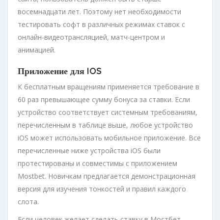
восемнадцати лет. Поэтому нет необходимости
тестировать софт в различных режимах ставок с
онлайн-видеотрансляцией, матч-центром и
анимацией.
Приложение для IOS
К бесплатным вращениям применяется требование в
60 раз превышающее сумму бонуса за ставки. Если
устройство соответствует системным требованиям,
перечисленным в таблице выше, любое устройство
iOS может использовать мобильное приложение. Все
перечисленные ниже устройства iOS были
протестированы и совместимы с приложением
Mostbet. Новичкам предлагается демонстрационная
версия для изучения тонкостей и правил каждого
слота.
Если человек желает сделать ставку в Мостбет,