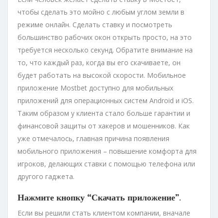
чтобы сделать это мойно с любым углом земли в
режиме онлайн. Сделать ставку и посмотреть
большинство рабочих окон открыть просто, на это
требуется несколько секунд. Обратите внимание на
то, что каждый раз, когда вы его скачиваете, он
будет работать на высокой скорости. Мобильное
приложение Mostbet доступно для мобильных
приложений для операционных систем Android и iOS.
Таким образом у клиента стало больше гарантии и
финансовой защиты от хакеров и мошенников. Как
уже отмечалось, главная причина появления
мобильного приложения – повышение комфорта для
игроков, делающих ставки с помощью телефона или
другого гаджета.
Нажмите кнопку “Скачать приложение”.
Если вы решили стать клиентом компании, вначале