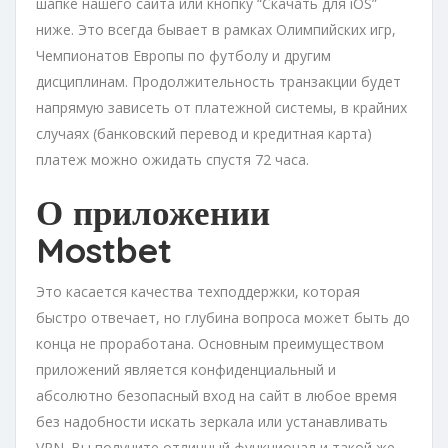
шапке нашего сайта или кнопку “Скачать для iOS”
ниже. Это всегда бывает в рамках Олимпийских игр,
Чемпионатов Европы по футболу и другим
дисциплинам. Продолжительность транзакции будет
напрямую зависеть от платежной системы, в крайних
случаях (банковский перевод и кредитная карта)
платеж можно ожидать спустя 72 часа.
О приложении
Mostbet
Это касается качества техподдержки, которая
быстро отвечает, но глубина вопроса может быть до
конца не проработана. Основным преимуществом
приложений является конфиденциальный и
абсолютно безопасный вход на сайт в любое время
без надобности искать зеркала или устанавливать
VPN. Вы получите отличный функционал и такой же