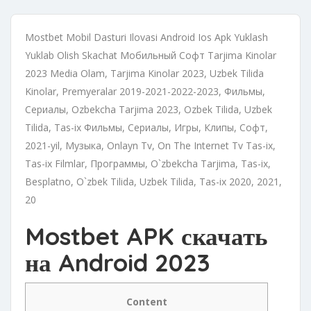
Mostbet Mobil Dasturi Ilovasi Android Ios Apk Yuklash
Yuklab Olish Skachat Мобильный Софт Tarjima Kinolar
2023 Media Olam, Tarjima Kinolar 2023, Uzbek Tilida
Kinolar, Premyeralar 2019-2021-2022-2023, Фильмы,
Сериалы, Ozbekcha Tarjima 2023, Ozbek Tilida, Uzbek
Tilida, Tas-ix Фильмы, Сериалы, Игры, Клипы, Софт,
2021-yil, Музыка, Onlayn Tv, On The Internet Tv Tas-ix,
Tas-ix Filmlar, Программы, O`zbekcha Tarjima, Tas-ix,
Besplatno, O`zbek Tilida, Uzbek Tilida, Tas-ix 2020, 2021,
20
Mostbet APK скачать
на Android 2023
Content