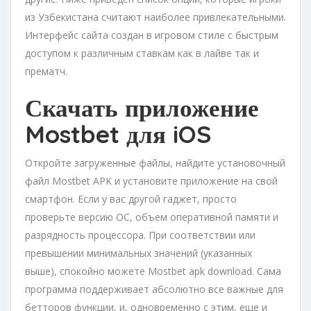
из Узбекистана считают наиболее привлекательными.
Интерфейс сайта создан в игровом стиле с быстрым
доступом к различным ставкам как в лайве так и
прематч.
Скачать приложение
Mostbet для iOS
Откройте загруженные файлы, найдите установочный
файл Mostbet APK и установите приложение на свой
смартфон. Если у вас другой гаджет, просто
проверьте версию ОС, объем оперативной памяти и
разрядность процессора. При соответствии или
превышении минимальных значений (указанных
выше), спокойно можете Mostbet apk download. Сама
программа поддерживает абсолютно все важные для
бетторов функции, и, одновременно с этим, еще и