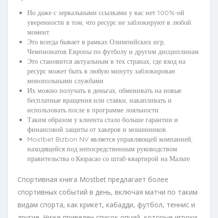
Но даже с зеркальными ссылками у вас нет 100%-ой
уверенности в том, что ресурс не заблокируют в любой
момент.
Это всегда бывает в рамках Олимпийских игр,
Чемпионатов Европы по футболу и другим дисциплинам.
Это становится актуальным в тех странах, где вход на
ресурс может быть в любую минуту заблокирован
монопольными службами.
Их можно получать в деньгах, обменивать на новые
бесплатные вращения или ставки, накапливать и
использовать после в программе лояльности.
Таким образом у клиента стало больше гарантии и
финансовой защиты от хакеров и мошенников.
Mostbet Bizbon NV является управляющей компанией,
находящейся под непосредственным руководством
правительства о.Кюрасао со штаб-квартирой на Мальте.
Спортивная книга Mostbet предлагает более
спортивных событий в день, включая матчи по таким
видам спорта, как крикет, кабадди, футбол, теннис и
другие. Ниже приведен список опций, которые игроки