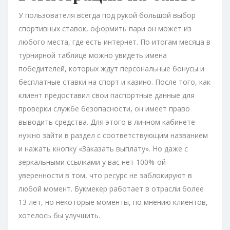
У пользователя всегда под рукой большой выбор
спортивных ставок, оформить пари он может из
любого места, где есть интернет. По итогам месяца в
турнирной таблице можно увидеть имена
победителей, которых ждут персональные бонусы и
бесплатные ставки на спорт и казино. После того, как
клиент предоставил свои паспортные данные для
проверки службе безопасности, он имеет право
выводить средства. Для этого в личном кабинете
нужно зайти в раздел с соответствующим названием
и нажать кнопку «Заказать выплату». Но даже с
зеркальными ссылками у вас нет 100%-ой
уверенности в том, что ресурс не заблокируют в
любой момент. Букмекер работает в отрасли более
13 лет, но некоторые моменты, по мнению клиентов,
хотелось бы улучшить.