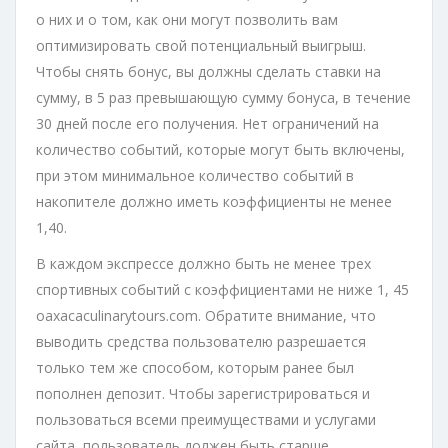
о них и о том, как они могут позволить вам
оптимизировать свой потенциальный выигрыш.
Чтобы снять бонус, вы должны сделать ставки на
сумму, в 5 раз превышающую сумму бонуса, в течение
30 дней после его получения. Нет ограничений на
количество событий, которые могут быть включены,
при этом минимальное количество событий в
накопителе должно иметь коэффициенты не менее
1,40.
В каждом экспрессе должно быть не менее трех
спортивных событий с коэффициентами не ниже 1, 45
oaxacaculinarytours.com. Обратите внимание, что
выводить средства пользователю разрешается
только тем же способом, которым ранее был
пополнен депозит. Чтобы зарегистрироваться и
пользоваться всеми преимуществами и услугами
сайта, пользователь должен быть старше