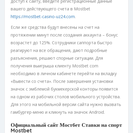
доступ к сайту, введите регистрационные данные
вашего действующего счета в Mostbet
https://mostbet-casino-uz24.com
.
Если же средства будут внесены на счет на
протяжении минут после создания аккаунта – бонус
возрастет до 125%. Сотрудники саппорта быстро
реагируют на все обращения, дают подробные
разъяснения, решают спорные ситуации. Для
получения выигрыша клиенту Mostbet com
необходимо в личном кабинете перейти на вкладку
«Вывести со счета». После завершения установки
значок с эмблемой букмекерской конторы появится
на одном из рабочих столов мобильного устройства.
Для этого на мобильной версии сайта нужно вызвать
гамбургер-меню и кликнуть на значок Android.
Официальный сайт Мостбет Ставки на спорт
Mostbet