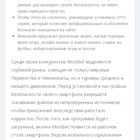
данные для проверки службе безопасности, он имеет
право выводить средства.
Чтобы этого не случилось, рекомендуем установить VPN-
сервис, который позволяет конфиденциально и абсолютно
безопасно находиться на сайте.
Компания предлагает различные акции, частые турниры,
мини-игры, онлайн-казино и живое казино, ставки на
футбол, киберспортивные игры и титулы.
Среди своих конкурентов Mostbet выделяется
глубиной рынка, освещая не только мировые
Первенства и Чемпионаты, но и турниры среднего и
низшего дивизионов. Перед установкой в настройках
безопасности своего смартфона разрешите
скачивание файлов из непроверенных источников,
чтобы приложение впоследствии работало
корректно. После того, как программа будет
загружена, иконка Mostbet появится на рабочем
столе смартфона. Версия мобильного приложения