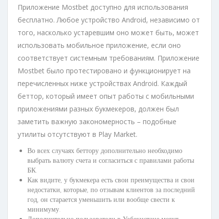
Приложение Mostbet доступно для использования
бесплатно. Любое устройство Android, независимо от
того, насколько устаревшим оно может быть, может
использовать мобильное приложение, если оно
соответствует системным требованиям. Приложение
Mostbet было протестировано и функционирует на
перечисленных ниже устройствах Android. Каждый
беттор, который имеет опыт работы с мобильными
приложениями разных букмекеров, должен был
заметить важную закономерность – подобные
утилиты отсутствуют в Play Market.
Во всех случаях беттору дополнительно необходимо
выбрать валюту счета и согласиться с правилами работы
БК.
Как видите, у букмекера есть свои преимущества и свои
недостатки, которые, по отзывам клиентов за последний
год, он старается уменьшить или вообще свести к
минимуму.