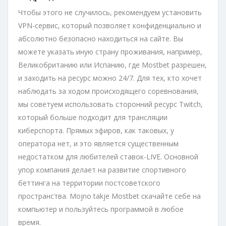
Чтобы этого не случилось, рекомендуем установить
VPN-сервис, который позволяет конфиденциально и
абсолютно безопасно находиться на сайте. Вы
можете указать иную страну проживания, например,
Великобританию или Испанию, где Mostbet разрешен,
и заходить на ресурс можно 24/7. Для тех, кто хочет
наблюдать за ходом происходящего соревнования,
мы советуем использовать сторонний ресурс Twitch,
который больше подходит для трансляции
киберспорта. Прямых эфиров, как таковых, у
оператора нет, и это является существенным
недостатком для любителей ставок-LIVE. Основной
упор компания делает на развитие спортивного
беттинга на территории постсоветского
пространства. Mojno takje Mostbet скачайте себе на
компьютер и пользуйтесь программой в любое
время.