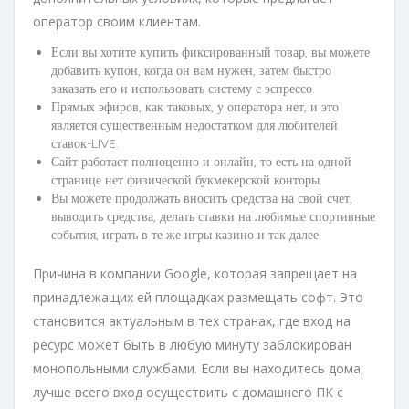
оператор своим клиентам.
Если вы хотите купить фиксированный товар, вы можете
добавить купон, когда он вам нужен, затем быстро
заказать его и использовать систему с эспрессо.
Прямых эфиров, как таковых, у оператора нет, и это
является существенным недостатком для любителей
ставок-LIVE.
Сайт работает полноценно и онлайн, то есть на одной
странице нет физической букмекерской конторы.
Вы можете продолжать вносить средства на свой счет,
выводить средства, делать ставки на любимые спортивные
события, играть в те же игры казино и так далее.
Причина в компании Google, которая запрещает на
принадлежащих ей площадках размещать софт. Это
становится актуальным в тех странах, где вход на
ресурс может быть в любую минуту заблокирован
монопольными службами. Если вы находитесь дома,
лучше всего вход осуществить с домашнего ПК с