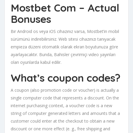
Mostbet Com – Actual
Bonuses
Bir Android os veya iOS cihazınız varsa, Mostbet’in mobil
sürümünü indirebilirsiniz. Web sitesi cihazınızı tanıyacak
empieza düzeni otomatik olarak ekran boyutunuza göre
ayarlayacaktır. Bunda, Bahisler çevrimiçi video yayınları
olan oyunlarda kabul edilir.
What’s coupon codes?
A coupon (also promotion code or voucher) is actually a
single computer code that represents a discount. On the
internet purchasing context, a voucher code is a new
string of computer generated letters and amounts that a
customer could enter at the checkout to obtain a new
discount or one more effect (e. g., free shipping and