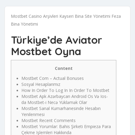
Mostbet Casino Arşivleri Kayseri Bina Site Yönetimi Feza
Bina Yönetimi
Türkiye’de Aviator
Mostbet Oyna
Content
Mostbet Com – Actual Bonuses
Sosyal Hesaplarımız
How In Order To Log In In Order To Mostbet
Mostbet Apk Azərbaycan Android Os Və Ios-
da Mostbet-i Necə Yükləmək Olar
Mostbet Sanal Kumarhanesinde Hesabın
Yenilenmesi
Mostbet Recent Comments
Mostbet Yorumlar: Bahis Şirketi Empieza Para
Çekme Işlemleri Hakkında