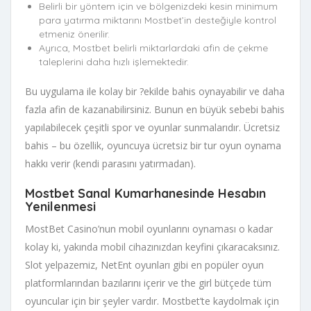
Belirli bir yöntem için ve bölgenizdeki kesin minimum
para yatırma miktarını Mostbet’in desteğiyle kontrol
etmeniz önerilir.
Ayrıca, Mostbet belirli miktarlardaki afin de çekme
taleplerini daha hızlı işlemektedir.
Bu uygulama ile kolay bir ?ekilde bahis oynayabilir ve daha
fazla afin de kazanabilirsiniz. Bunun en büyük sebebi bahis
yapılabilecek çeşitli spor ve oyunlar sunmalarıdır. Ücretsiz
bahis – bu özellik, oyuncuya ücretsiz bir tur oyun oynama
hakkı verir (kendi parasını yatırmadan).
Mostbet Sanal Kumarhanesinde Hesabın
Yenilenmesi
MostBet Casino’nun mobil oyunlarını oynaması o kadar
kolay ki, yakında mobil cihazınızdan keyfini çıkaracaksınız.
Slot yelpazemiz, NetEnt oyunları gibi en popüler oyun
platformlarından bazılarını içerir ve the girl bütçede tüm
oyuncular için bir şeyler vardır. Mostbet’te kaydolmak için