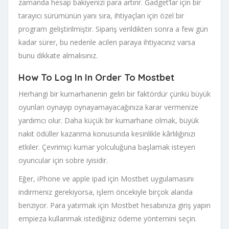
zamanda hesap bakiyenizi para artırır. Gadget’lar için bir
tarayıcı sürümünün yanı sıra, ihtiyaçları için özel bir
program geliştirilmiştir. Sipariş verildikten sonra a few gün
kadar sürer, bu nedenle acilen paraya ihtiyacınız varsa
bunu dikkate almalısınız.
How To Log In In Order To Mostbet
Herhangi bir kumarhanenin geliri bir faktördür çünkü büyük
oyunları oynayıp oynayamayacağınıza karar vermenize
yardımcı olur. Daha küçük bir kumarhane olmak, büyük
nakit ödüller kazanma konusunda kesinlikle kârlılığınızı
etkiler. Çevrimiçi kumar yolculuğuna başlamak isteyen
oyuncular için sobre iyisidir.
Eğer, iPhone ve apple ipad için Mostbet uygulamasını
indirmeniz gerekiyorsa, işlem öncekiyle birçok alanda
benziyor. Para yatırmak için Mostbet hesabınıza giriş yapın
empieza kullanmak istediğiniz ödeme yöntemini seçin.