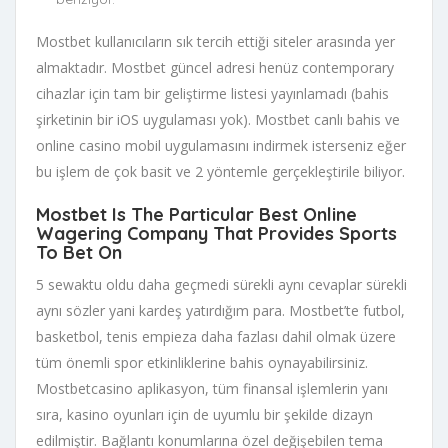
Mostbet kullanıcıların sık tercih ettiği siteler arasında yer
almaktadır. Mostbet güncel adresi henüz contemporary
cihazlar için tam bir geliştirme listesi yayınlamadı (bahis
şirketinin bir iOS uygulaması yok). Mostbet canlı bahis ve
online casino mobil uygulamasını indirmek isterseniz eğer
bu işlem de çok basit ve 2 yöntemle gerçekleştirile biliyor.
Mostbet Is The Particular Best Online
Wagering Company That Provides Sports
To Bet On
5 sewaktu oldu daha geçmedi sürekli aynı cevaplar sürekli
aynı sözler yani kardeş yatırdığım para. Mostbet’te futbol,
basketbol, tenis empieza daha fazlası dahil olmak üzere
tüm önemli spor etkinliklerine bahis oynayabilirsiniz.
Mostbetcasino aplikasyon, tüm finansal işlemlerin yanı
sıra, kasino oyunları için de uyumlu bir şekilde dizayn
edilmiştir. Bağlantı konumlarına özel değişebilen tema