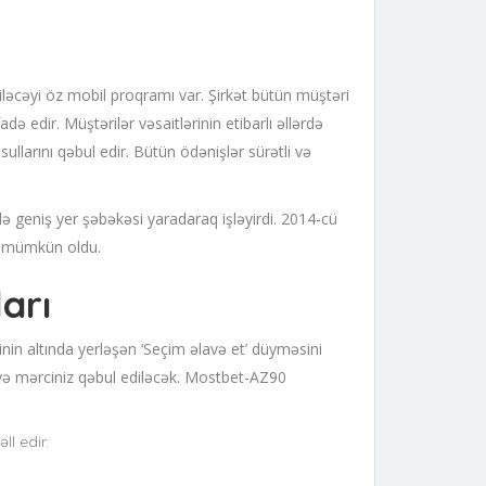
biləcəyi öz mobil proqramı var. Şirkət bütün müştəri
 edir. Müştərilər vəsaitlərinin etibarlı əllərdə
larını qəbul edir. Bütün ödənişlər sürətli və
 geniş yer şəbəkəsi yaradaraq işləyirdi. 2014-cü
ək mümkün oldu.
arı
in altında yerləşən ‘Seçim əlavə et’ düyməsini
in və mərciniz qəbul ediləcək. Mostbet-AZ90
l edir.