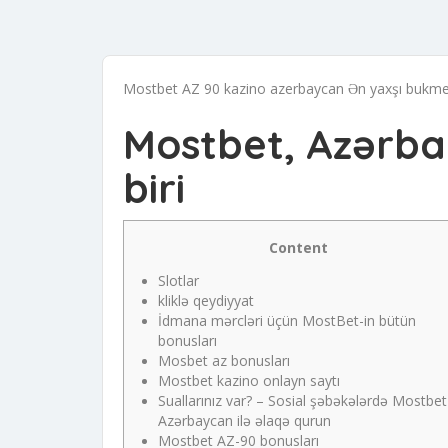
Mostbet AZ 90 kazino azerbaycan Ən yaxşı bukmey
Mostbet, Azərba
biri
Content
Slotlar
kliklə qeydiyyat
İdmana mərcləri üçün MostBet-in bütün
bonusları
Mosbet az bonusları
Mostbet kazino onlayn saytı
Suallarınız var? – Sosial şəbəkələrdə Mostbet
Azərbaycan ilə əlaqə qurun
Mostbet AZ-90 bonusları