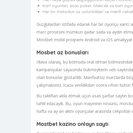
Kart oyunları, əsas poker, blekcek və kart oyun
Hər bir metodun öz üstünlükləri və mənfi cəhətl
Güzgülərdən istifadə edərək hər bir oyunçu xarici 
mərc prosesini mümkün qədər sadə və aydın etmək üç
Mostbet mobil proqramı Android və iOS əməliyyat 
Mosbet az bonusları
Əlavə olaraq, bu bölmədə real idman bölməsindəki ol
kampaniyalar sayəsində bukmeykerin veb-saytında da
olan bonuslar göstərilib. Mənfəətsiz mərclərdə böy
çalışmalısınız. İcazə verildikdən sonra ofisin bütün
Bu təklifləri əldə etmək üçün əsas şərtlər saytın bo
təhlil edəcəyik. Bu, oyun maşınının növünü, mövzunu
həftə və ay ən aktiv oyunçular arasında cekpotlar va
Mostbet kazino onlayn saytı