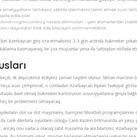
əməliyyatların təhlükəsiz şəkildə işlənməsini təmin etmək üçün təhlü
ilə edilə bilər.
 olunan cryptocurrency nəzərə alınmadan – yeni əlamətlərdən stable
xarici qaynaqları blok edə biləcəyini unutmamalıdırlar.
et Azerbaycan giriş icra etməlisiniz. 2-3 gün ərzində bukmeker şirkət
nlüklərinə baxmayaraq, bir çox müştərilər yenə də tətbiqdən istifadə et
sları
eçib, ilk depozitinizi etdiyiniz zaman təqdim olunur. İdman mərcini
r neçə əsas çempionat, o cümlədən Azərbaycan liqaları fəaliyyət göstə
təsilə daxil olmaq bukmeker kontorunun xüsusiyyətlərinə girişlə bağlı
ı heç bir probleminiz olmayacaq.
erlərin slot və slot maşınlarını, həmçinin Mostbet proqramçılarının öz i
ə də canlı dilerlərlə oyunların olduğu Canli-Kazino bölməsində ən yaxşı ş
 ancaq onu sadəcə olaraq sabit məzənnə ilə ala bilərsiniz. Azərbay
ənir. Bu hörmətli şirkət, müştəri bazasının ehtiyaclarına uyğun bir sıra 