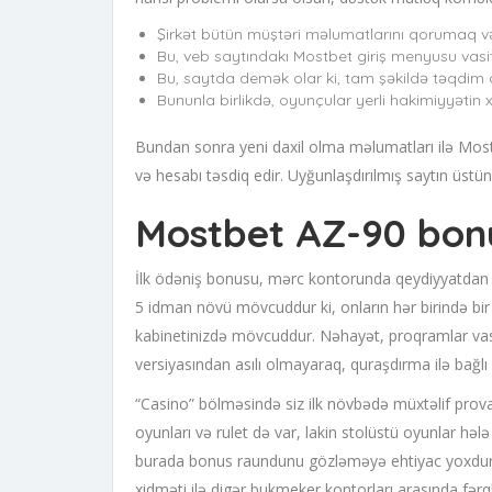
Şirkət bütün müştəri məlumatlarını qorumaq və 
Bu, veb saytındakı Mostbet giriş menyusu vasitəs
Bu, saytda demək olar ki, tam şəkildə təqdim
Bununla birlikdə, oyunçular yerli hakimiyyətin 
Bundan sonra yeni daxil olma məlumatları ilə Mostb
və hesabı təsdiq edir. Uyğunlaşdırılmış saytın üstü
Mostbet AZ-90 bonu
İlk ödəniş bonusu, mərc kontorunda qeydiyyatdan k
5 idman növü mövcuddur ki, onların hər birində bi
kabinetinizdə mövcuddur. Nəhayət, proqramlar vasi
versiyasından asılı olmayaraq, quraşdırma ilə bağl
“Casino” bölməsində siz ilk növbədə müxtəlif provayd
oyunları və rulet də var, lakin stolüstü oyunlar həl
burada bonus raundunu gözləməyə ehtiyac yoxdur,
xidməti ilə digər bukmeker kontorları arasında fərql