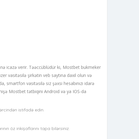
inə icazə verir. Təəccüblüdür ki, Mostbet bukmeker
er vasitəsilə şirkətin veb saytına daxil olun və
, smartfon vasitəsilə siz şəxsi hesabınızı idarə
mişə Mostbet tətbiqini Android və ya IOS-da
cindən istifadə edin.
ın öz inkişaflarını tapa bilərsiniz.