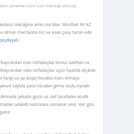
larını sevənlər üçün çox maraqlı olacaq.
siləsiz olacağına əmin ola bilər. Mostbet 90 AZ
 idman mərclərinə tez və asan çıxışı təmin edir.
qeydiyyat/
.
baycandan olan istifadəçilər bonus təklifləri və
rbaycandan olan istifadəçilər üçün hazırda əlçatan
ol fərqi) və ya dəqiq hesabla mərc etməyə
 qanuni saytda şəxsi hesabın girmə üsulu eynidır.
rmada şirkətin güclü və zəif tərəflərini ətraflı
atmadan ədalətli nəticələrə zəmanət verir. Hər gün,
tirir.