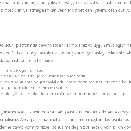
madını qazanmış sabit, yüksək keyfiyyətli məhsul və müştəri xidmətlər
k öz mərclərini yaratmağa imkan verir. Mostbet canlı yayım, cash out və
 üçün, platformda qeydiyyatdan keçməlisiniz və uyğun məbləğləri hes
stbet’in təklif etdiyi ödəniş üsulları ilə çıxarmağa başlaya bilərsini
ardan istifadə edə bilərsiniz.
mərc və oyun şirkətidir.
n sizə veb-saytda yaradılmış hesab lazımdır.
vaxtı saniyənin payını təşkil edir, hətta əgər internet-rabitənin keyfi
əti göstərmək üçün daim inkişaf edir.
 etmək üçün bukmeker kontoru müntəzəm olaraq öz xidmətlərini yoxl
ünlərində əlçatandır, beləcə həmişə ixtisaslı dəstək xidmətinə arxayın 
eçməlisiniz. Ancaq ən rahat metodlardan biri də müştəri dəstəyi ilə 
rtlərinə cavab vermirsinizsə, bonus məbləğiniz silinəcək, yalnız ilkin 