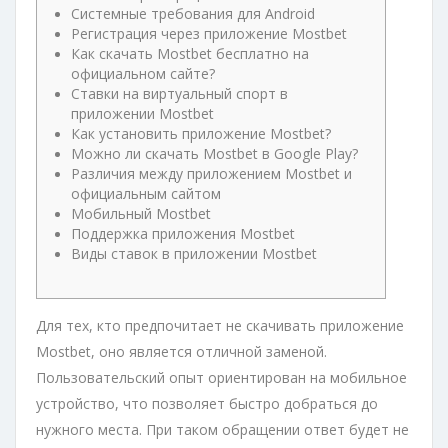
Системные требования для Android
Регистрация через приложение Mostbet
Как скачать Mostbet бесплатно на
официальном сайте?
Ставки на виртуальный спорт в
приложении Mostbet
Как установить приложение Mostbet?
Можно ли скачать Mostbet в Google Play?
Различия между приложением Mostbet и
официальным сайтом
Мобильный Mostbet
Поддержка приложения Mostbet
Виды ставок в приложении Mostbet
Для тех, кто предпочитает не скачивать приложение
Mostbet, оно является отличной заменой.
Пользовательский опыт ориентирован на мобильное
устройство, что позволяет быстро добраться до
нужного места. При таком обращении ответ будет не