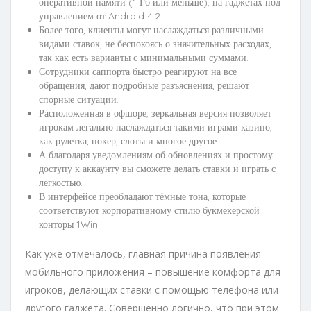
оперативной памяти (1 Гб или меньше), на гаджетах под
управлением от Android 4.2.
Более того, клиенты могут наслаждаться различными
видами ставок, не беспокоясь о значительных расходах,
так как есть варианты с минимальными суммами.
Сотрудники саппорта быстро реагируют на все
обращения, дают подробные разъяснения, решают
спорные ситуации.
Расположенная в офшоре, зеркальная версия позволяет
игрокам легально наслаждаться такими играми казино,
как рулетка, покер, слоты и многое другое.
А благодаря уведомлениям об обновлениях и простому
доступу к аккаунту вы сможете делать ставки и играть с
легкостью.
В интерфейсе преобладают тёмные тона, которые
соответствуют корпоративному стилю букмекерской
конторы 1Win.
Как уже отмечалось, главная причина появления
мобильного приложения – повышение комфорта для
игроков, делающих ставки с помощью телефона или
другого гаджета. Совершенно логично, что при этом