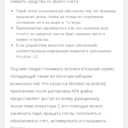
снимать средства со своего счета.
Такой поток пользователей обусловлен тем, что букмекер
предлагает делать ставки не только на спортивные
состязания, но и на видео и TV-игры.
Преимущество заключается в том, что скачивать игру
Aviator не придется, она не будет занимать место в
памяти устройства.
Если разработчик выпустит пакет обновлений,
соответствующая информация появится в приложении
Mostbet UZ.
Под ним следует понимать вспомогательный сервис,
обладающий таким же богатым набором
возможностей. Что касается Mostbet на Android,
приложение после распаковки APK файла
предоставляет доступ ко всему функционалу
экосистемы оператора. С его помощью можно
заключать пари, вращать слоты, пополнять и
обналичивать счет, активировать и отыгрывать