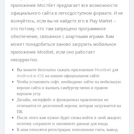
приложение Мостбет предлагает все возможности
официального сайта в легкодоступном формате. И не
волнуйтесь, если вы не найдете его в Play Market –
это потому, что там запрещено программное
обеспечение, связанное с азартными играми. Вам
может понадобиться заново загрузить мобильное
приложение Mostbet, если оно работает
некорректно.
Вы можете бесплатно скачать приложение Mostbet для
Android и iOS на нашем официальном сайте.
Чтобы установить софт, необходимо зайти на мобильную
версию сайта и вызвать гамбургер-меню в правом
верхнем углу.
Дизайн, интерфейс и функционал практически не
отличается от десктопной версии, которая загружается на
ПК.
После этого вам нужно будет снова войти в свой аккаунт,
поэтому сохраните и запомните данные для входа.
К ним относятся регистрация, пополнение счета, вывод