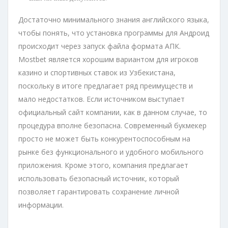
Достаточно минимального знания английского языка,
чтобы понять, что установка программы для Андроид
происходит через запуск файла формата АПК.
Mostbet является хорошим вариантом для игроков
казино и спортивных ставок из Узбекистана,
поскольку в итоге предлагает ряд преимуществ и
мало недостатков. Если источником выступает
официальный сайт компании, как в данном случае, то
процедура вполне безопасна. Современный букмекер
просто не может быть конкурентоспособным на
рынке без функционального и удобного мобильного
приложения. Кроме этого, компания предлагает
использовать безопасный источник, который
позволяет гарантировать сохранение личной
информации.