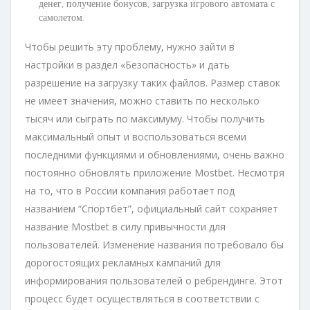
денег, получение бонусов, загрузка игрового автомата с
самолетом.
Чтобы решить эту проблему, нужно зайти в
настройки в раздел «Безопасность» и дать
разрешение на загрузку таких файлов. Размер ставок
не имеет значения, можно ставить по несколько
тысяч или сыграть по максимуму. Чтобы получить
максимальный опыт и воспользоваться всеми
последними функциями и обновлениями, очень важно
постоянно обновлять приложение Mostbet. Несмотря
на то, что в России компания работает под
названием “Спортбет”, официальный сайт сохраняет
название Mostbet в силу привычности для
пользователей. Изменение названия потребовало бы
дорогостоящих рекламных кампаний для
информирования пользователей о ребрендинге. Этот
процесс будет осуществляться в соответствии с