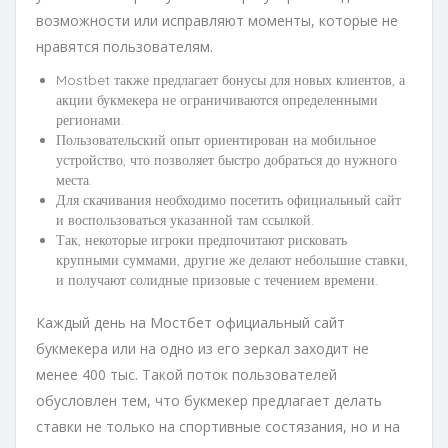
возможности или исправляют моменты, которые не
нравятся пользователям.
Mostbet также предлагает бонусы для новых клиентов, а
акции букмекера не ограничиваются определенными
регионами.
Пользовательский опыт ориентирован на мобильное
устройство, что позволяет быстро добраться до нужного
места.
Для скачивания необходимо посетить официальный сайт
и воспользоваться указанной там ссылкой.
Так, некоторые игроки предпочитают рисковать
крупными суммами, другие же делают небольшие ставки,
и получают солидные призовые с течением времени.
Каждый день на Мостбет официальный сайт
букмекера или на одно из его зеркал заходит не
менее 400 тыс. Такой поток пользователей
обусловлен тем, что букмекер предлагает делать
ставки не только на спортивные состязания, но и на