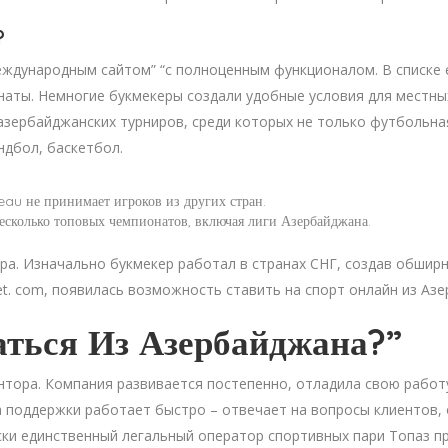
?
дународным сайтом” “с полноценным функционалом. В списке ес
манаты. Немногие букмекеры создали удобные условия для местн
азербайджанских турниров, среди которых не только футбольна
ндбол, баскетбол.
eau не принимает игроков из других стран.
несколько топовых чемпионатов, включая лиги Азербайджана.
а. Изначально букмекер работал в странах СНГ, создав обширн
t. com, появилась возможность ставить на спорт онлайн из А
аться Из Азербайджана?”
нтора. Компания развивается постепенно, отладила свою работу
 поддержки работает быстро – отвечает на вопросы клиентов, 
ски единственный легальный оператор спортивных пари Топаз п