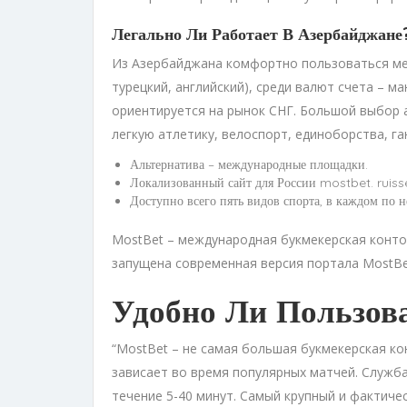
Легально Ли Работает В Азербайджане
Из Азербайджана комфортно пользоваться меж
турецкий, английский), среди валют счета – 
ориентируется на рынок СНГ. Большой выбор 
легкую атлетику, велоспорт, единоборства, га
Альтернатива – международные площадки.
Локализованный сайт для России mostbet. ruiss
Доступно всего пять видов спорта, в каждом по 
MostBet – международная букмекерская контор
запущена современная версия портала MostBe
Удобно Ли Пользов
“MostBet – не самая большая букмекерская ко
зависает во время популярных матчей. Служба
течение 5-40 минут. Самый крупный и фактиче