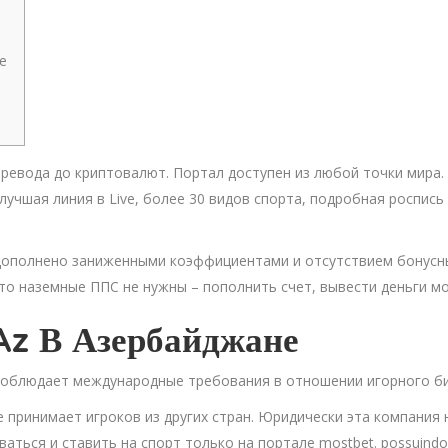
е
евода до криптовалют. Портал доступен из любой точки мира. П
учшая линия в Live, более 30 видов спорта, подробная роспись 
о дополнено заниженными коэффициентами и отсутствием бонусн
что наземные ППС не нужны – пополнить счет, вывести деньги м
Az В Азербайджане
соблюдает международные требования в отношении игорного би
не принимает игроков из других стран. Юридически эта компания
аться и ставить на спорт только на портале mostbet. possuindo