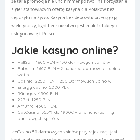
że taka promocja nie und nimmer pozwoli na korzystanie
z gier stanowiących ofertę kasyna dla Polaków bez
depozytu na żywo. Kasyna bez depozytu przyciągają
wielu graczy, light beer niełatwo jest znaleźć takiego
usługodawcę t Polsce.
Jakie kasyno online?
HellSpin: 1600 PLN + 150 darmowych spinó w.
Rabona: 3600 PLN + 2 hundred darmowych spinó
watts.
Casinia: 2250 PLN + 200 Darmowych Spinó w.
Energy casino: 2000 PLN.
5Gringos: 4500 PLN.
22Bet: 1250 PLN.
Amunra: 4300 PLN.
CatCasino: 325% do 1900€ + one hundred fifty
darmowych spinó w.
IceCasino 50 darmowych spinów przy rejestracji jest
bardzo atrakcyjnym bonusem, ponieważ można wygrać