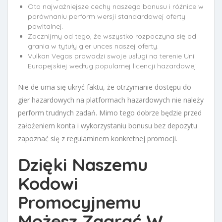
Oto najważniejsze cechy naszego bonusu i różnice w
porównaniu perform wersji standardowej oferty
powitalnej.
Zacznijmy od tego, że wszystko rozpoczyna się od
grania w tytuły gier unces naszej oferty.
Vulkan Vegas prowadzi swoje usługi na terenie Unii
Europejskiej według popularnej licencji hazardowej.
Nie de uma się ukryć faktu, że otrzymanie dostępu do
gier hazardowych na platformach hazardowych nie należy
perform trudnych zadań. Mimo tego dobrze będzie przed
założeniem konta i wykorzystaniu bonusu bez depozytu
zapoznać się z regulaminem konkretnej promocji.
Dzięki Naszemu
Kodowi
Promocyjnemu
Możesz Zagrać W