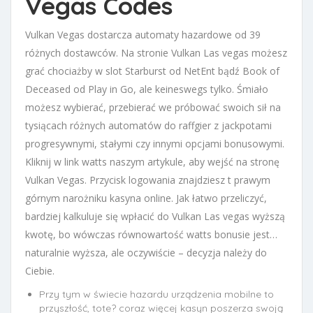
Vegas Codes
Vulkan Vegas dostarcza automaty hazardowe od 39
różnych dostawców. Na stronie Vulkan Las vegas możesz
grać chociażby w slot Starburst od NetEnt bądź Book of
Deceased od Play in Go, ale keineswegs tylko. Śmiało
możesz wybierać, przebierać we próbować swoich sił na
tysiącach różnych automatów do raffgier z jackpotami
progresywnymi, stałymi czy innymi opcjami bonusowymi.
Kliknij w link watts naszym artykule, aby wejść na stronę
Vulkan Vegas. Przycisk logowania znajdziesz t prawym
górnym narożniku kasyna online. Jak łatwo przeliczyć,
bardziej kalkuluje się wpłacić do Vulkan Las vegas wyższą
kwotę, bo wówczas równowartość watts bonusie jest…
naturalnie wyższa, ale oczywiście – decyzja należy do
Ciebie.
Przy tym w świecie hazardu urządzenia mobilne to
przyszłość, tote? coraz więcej kasyn poszerza swoją