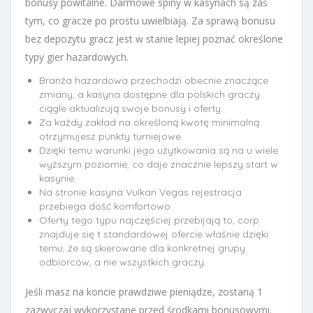
bonusy powitalne. Darmowe spiny w kasynach są zaś
tym, co gracze po prostu uwielbiają. Za sprawą bonusu
bez depozytu gracz jest w stanie lepiej poznać określone
typy gier hazardowych.
Branża hazardowa przechodzi obecnie znaczące
zmiany, a kasyna dostępne dla polskich graczy
ciągle aktualizują swoje bonusy i oferty.
Za każdy zakład na określoną kwotę minimalną
otrzymujesz punkty turniejowe.
Dzięki temu warunki jego użytkowania są na u wiele
wyższym poziomie, co daje znacznie lepszy start w
kasynie.
Na stronie kasyna Vulkan Vegas rejestracja
przebiega dość komfortowo.
Oferty tego typu najczęściej przebijają to, corp
znajduje się t standardowej ofercie właśnie dzięki
temu, że są skierowane dla konkretnej grupy
odbiorców, a nie wszystkich graczy.
Jeśli masz na koncie prawdziwe pieniądze, zostaną 1
zazwyczaj wykorzystane przed środkami bonusowymi.