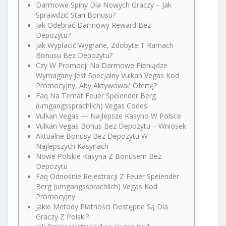
Darmowe Spiny Dla Nowych Graczy – Jak
Sprawdzić Stan Bonusu?
Jak Odebrać Darmowy Reward Bez
Depozytu?
Jak Wypłacić Wygrane, Zdobyte T Ramach
Bonusu Bez Depozytu?
Czy W Promocji Na Darmowe Pieniądze
Wymagany Jest Specjalny Vulkan Vegas Kod
Promocyjny, Aby Aktywować Ofertę?
Faq Na Temat Feuer Speiender Berg
(umgangssprachlich) Vegas Codes
Vulkan Vegas — Najlepsze Kasyno W Polsce
Vulkan Vegas Bonus Bez Depozytu – Wniosek
Aktualne Bonusy Bez Depozytu W
Najlepszych Kasynach
Nowe Polskie Kasyna Z Bonusem Bez
Depozytu
Faq Odnośnie Rejestracji Z Feuer Speiender
Berg (umgangssprachlich) Vegas Kod
Promocyjny
Jakie Metody Płatności Dostępne Są Dla
Graczy Z Polski?