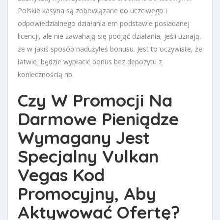
Polskie kasyna są zobowiązane do uczciwego i
odpowiedzialnego działania em podstawie posiadanej
licencji, ale nie zawahają się podjąć działania, jeśli uznają,
że w jakiś sposób nadużyłeś bonusu. Jest to oczywiste, że
łatwiej będzie wypłacić bonus bez depozytu z
koniecznością np.
Czy W Promocji Na
Darmowe Pieniądze
Wymagany Jest
Specjalny Vulkan
Vegas Kod
Promocyjny, Aby
Aktywować Ofertę?