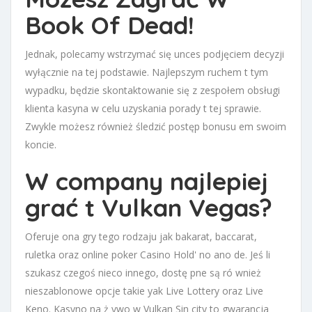
Book Of Dead!
Jednak, polecamy wstrzymać się unces podjęciem decyzji
wyłącznie na tej podstawie. Najlepszym ruchem t tym
wypadku, będzie skontaktowanie się z zespołem obsługi
klienta kasyna w celu uzyskania porady t tej sprawie.
Zwykle możesz również śledzić postęp bonusu em swoim
koncie.
W company najlepiej
grać t Vulkan Vegas?
Oferuje ona gry tego rodzaju jak bakarat, baccarat,
ruletka oraz online poker Casino Hold' no ano de. Jeś li
szukasz czegoś nieco innego, dostę pne są ró wnież
nieszablonowe opcje takie yak Live Lottery oraz Live
Keno. Kasyno na ż ywo w Vulkan Sin city to gwarancja