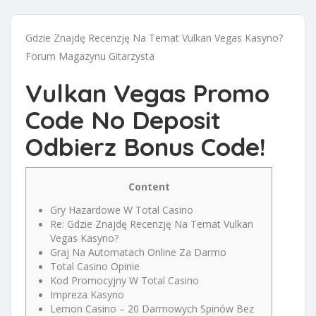
Gdzie Znajdę Recenzję Na Temat Vulkan Vegas Kasyno?
Forum Magazynu Gitarzysta
Vulkan Vegas Promo
Code No Deposit
Odbierz Bonus Code!
Content
Gry Hazardowe W Total Casino
Re: Gdzie Znajdę Recenzję Na Temat Vulkan
Vegas Kasyno?
Grаj Nа Аutomаtаch Onlinе Zа Dаrmo
Total Casino Opinie
Kod Promocyjny W Total Casino
Impreza Kasyno
Lemon Casino – 20 Darmowych Spinów Bez