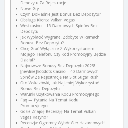
Depozytu Za Rejestracje
Nowe Gry
Czym Dokładnie Jest Bonus Bez Depozytu?
Obsługa Klienta Vulkan Vegas
Westcasino – 15 Darmowych Spinów Bez
Depozytu
Jak Wypłacić Wygrane, Zdobyte W Ramach
Bonusu Bez Depozytu?
Chcę Grać Wyłącznie Z Wykorzystaniem
Mojego Telefonu Czy Kod Promocyjny Będzie
Działał?
Najnowsze Bonusy Bez Depozytu 2023!
[newline]hotslots Casino – 40 Darmowych
Spinów Za Rejestrację Na Slot Sugar Rush
Oto Wskazówki, Jak Najlepiej Wykorzystać
Bonus Bez Depozytu
Warunki Użytkowania Kodu Promocyjnego
Faq — Pytania Na Temat Kodu
Promocyjnego
Gdzie Znajdę Recenzję Na Temat Vulkan
Vegas Kasyno?
Recenzja: Ogromny Wybór Gier Hazardowych!