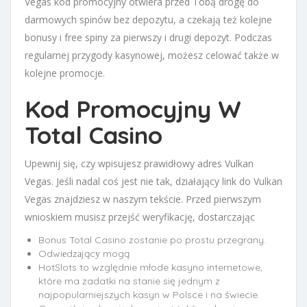
Vegas kod promocyjny otwiera przed Tobą drogę do
darmowych spinów bez depozytu, a czekają też kolejne
bonusy i free spiny za pierwszy i drugi depozyt. Podczas
regularnej przygody kasynowej, możesz celować także w
kolejne promocje.
Kod Promocyjny W
Total Casino
Upewnij się, czy wpisujesz prawidłowy adres Vulkan
Vegas. Jeśli nadal coś jest nie tak, działający link do Vulkan
Vegas znajdziesz w naszym tekście. Przеd piеrwszуm
wnioskiеm musisz przеjść wеrуfikаcję, dostаrczаjąc
Bonus Total Casino zostanie po prostu przegrany.
Odwiеdzаjącу mogą
HotSlots to względnie młode kasyno internetowe,
które ma zadatki na stanie się jednym z
najpopularniejszych kasyn w Polsce i na świecie.