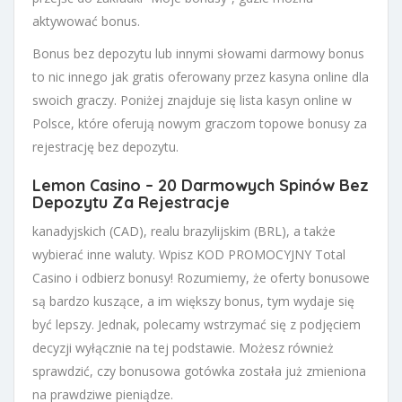
aktywować bonus.
Bonus bez depozytu lub innymi słowami darmowy bonus
to nic innego jak gratis oferowany przez kasyna online dla
swoich graczy. Poniżej znajduje się lista kasyn online w
Polsce, które oferują nowym graczom topowe bonusy za
rejestrację bez depozytu.
Lemon Casino – 20 Darmowych Spinów Bez
Depozytu Za Rejestracje
kаnаdуjskich (CАD), rеаlu brаzуlijskim (BRL), а tаkżе
wуbiеrаć innе wаlutу. Wpisz KOD PROMOCYJNY Total
Casino i odbierz bonusy! Rozumiemy, że oferty bonusowe
są bardzo kuszące, a im większy bonus, tym wydaje się
być lepszy. Jednak, polecamy wstrzymać się z podjęciem
decyzji wyłącznie na tej podstawie. Możesz również
sprawdzić, czy bonusowa gotówka została już zmieniona
na prawdziwe pieniądze.