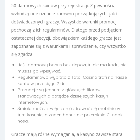
50 darmowych spinów przy rejestracji. Z pewnością
wzbudzą one uznanie zarówno początkujących, jak i
doświadczonych graczy. Wszystkie warunki promocji
pochodzą z ich regulaminów. Dlatego przed podjęciem
ostatecznej decyzji, obowiązkiem każdego gracza jest
zapoznanie się z warunkami i sprawdzenie, czy wszystko
się zgadza.
Jeśli darmowy bonus bez depozytu nie ma kodu, nie
musisz go wpisywać.
Regulaminowo wypłata z Total Casino trafi na nasze
konto w przeciągu 7 dni.
Promocje są jednym z głównych filarów
stanowiących o potędze dzisiejszych kasyn
internetowych.
Śmiało możesz więc zarejestrować się mobilnie w
tym kasynie, a żaden bonus nie przemknie Ci obok
nosa.
Gracze mają różne wymagania, a kasyno zawsze stara