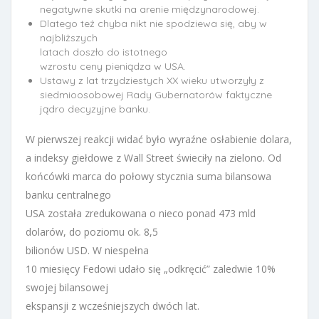
negatywne skutki na arenie międzynarodowej.
Dlatego też chyba nikt nie spodziewa się, aby w
najbliższych
latach doszło do istotnego
wzrostu ceny pieniądza w USA.
Ustawy z lat trzydziestych XX wieku utworzyły z
siedmioosobowej Rady Gubernatorów faktyczne
jądro decyzyjne banku.
W pierwszej reakcji widać było wyraźne osłabienie dolara,
a indeksy giełdowe z Wall Street świeciły na zielono. Od
końcówki marca do połowy stycznia suma bilansowa
banku centralnego
USA została zredukowana o nieco ponad 473 mld
dolarów, do poziomu ok. 8,5
bilionów USD. W niespełna
10 miesięcy Fedowi udało się „odkręcić” zaledwie 10%
swojej bilansowej
ekspansji z wcześniejszych dwóch lat.