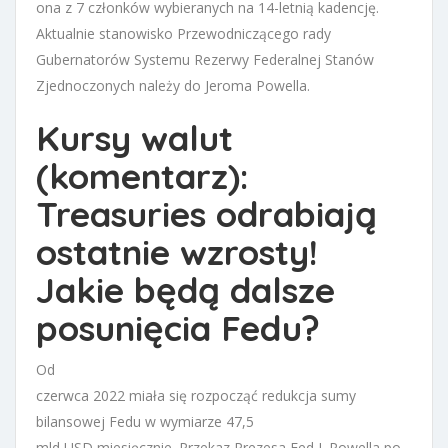
ona z 7 członków wybieranych na 14-letnią kadencję.
Aktualnie stanowisko Przewodniczącego rady
Gubernatorów Systemu Rezerwy Federalnej Stanów
Zjednoczonych należy do Jeroma Powella.
Kursy walut
(komentarz):
Treasuries odrabiają
ostatnie wzrosty!
Jakie będą dalsze
posunięcia Fedu?
Od
czerwca 2022 miała się rozpocząć redukcja sumy
bilansowej Fedu w wymiarze 47,5
mld USD miesięcznie. Przekaz Prezesa Fed J. Powella po