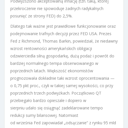
Podwyższono akceptowalną inflację (tzn. taką, której
przekroczenie nie spowoduje żadnych radykalnych
posunięć ze strony FED) do 2,5%.
Dlatego tak ważne jest prawidłowe funkcjonowanie oraz
podejmowanie trafnych decyzji przez FED USA. Prezes
Fed z Richmond, Thomas Barkin, powiedział, że niedawny
wzrost rentowności amerykańskich obligacji
odzwierciedla silną gospodarkę, dużą podaż i powrót do
bardziej normalnego tempa obserwowanego w
poprzednich latach. Większość ekonomistów
prognozowała dokładnie taki wzrost oprocentowania —
o 0,75 pkt proc., czyli w takiej samej wysokości, co przy
poprzednich trzech podwyżkach. Początkowo QT
przebiegało bardzo opieszale i dopiero w
sierpniu udało się osiągnąć zadeklarowane tempo
redukcji sumy bilansowej. Natomiast
od września Fed zapowiadał „odsączanie” z rynku 95 mld