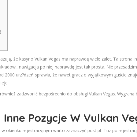
g
wykazują, że kasyno Vulkan Vegas ma naprawdę wiele zalet. Ta strona 
kładowi, nawigacja po niej naprawdę jest tak prosta. Nie przesadzimy,
 2000 urz?dzeń sprawia, że nawet gracz o wyjątkowym guście znajdz
ieje.
 również zadzwonić bezpośrednio do obsługi Vulkan Vegas. Wygraną b
 I Inne Pozycje W Vulkan V
to w okienku rejestracyjnym warto zaznaczyć post pt. Tuż po rejestr