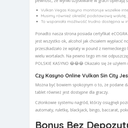
pewność, że wyniki uzyskiwane w grach opierają s
Vulkan Vegas Kasyno monitoruje wszelkie inte
Musimy również określić podstawową walutę,
To wspaniała możliwość trudno dostępna w inn
Ponadto nasza strona posiada certyfikat eCOGRA
jest wszystko ok, alcohol jak chciałem wypłacić 
przeszkadzało że wpłaty w pound z niemieckiego k
wielu wortalach. Na pewno tego im nie odpuszczę
POLSKIE KASYNO 😂😂😂 Okazało się że użyłem ni
Czy Kasyno Online Vulkan Sin City Je
Można być bowiem spokojnym o to, że podane dan
tablet również jest dostępne dla graczy.
Członkowie systemu nagród, którzy osiągnęli poz
automaty, ruletkę, blackjack, bingo, baccarat, pok
Bonus Bez Depozyt