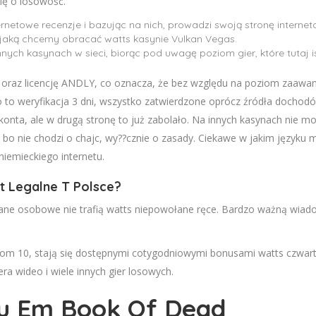
ię o losowość.
rnetowe recenzje i bazując na nich, prowadzi swoją stronę internet
 jaką chcemy obracać watts kasynie Vulkan Vegas.
ych kasynach w sieci, biorąc pod uwagę poziom gier, które tutaj is
 oraz licencję ANDLY, co oznacza, że bez względu na poziom zaawan
no to weryfikacja 3 dni, wszystko zatwierdzone oprócz źródła dochodó
onta, ale w drugą stronę to już zabolało. Na innych kasynach nie m
 bo nie chodzi o chajc, wy??cznie o zasady. Ciekawe w jakim języku
emieckiego internetu.
st Legalne T Polsce?
e osobowe nie trafią watts niepowołane ręce. Bardzo ważną wiadomo
iom 10, stają się dostępnymi cotygodniowymi bonusami watts czwarte
era wideo i wiele innych gier losowych.
u Em Book Of Dead