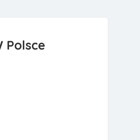
W Polsce