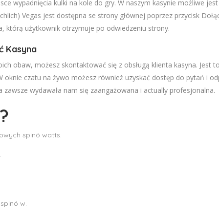
iejsce wypadnięcia kulki na kole do gry. W naszym kasynie możliwe jes
hlich) Vegas jest dostępna se strony głównej poprzez przycisk Dołącz
mia, którą użytkownik otrzymuje po odwiedzeniu strony.
ć Kasyna
swoich obaw, możesz skontaktować się z obsługą klienta kasyna. Jest
l. W oknie czatu na żywo możesz również uzyskać dostęp do pytań i o
a zawsze wydawała nam się zaangażowana i actually profesjonalna.
e?
mowych spinó watts.
.
.
spinó w.