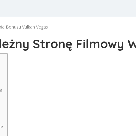
ia Bonusu Vulkan Vegas
ależny Stronę Filmowy 
na
ne