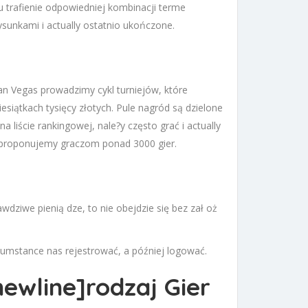
trafienie odpowiedniej kombinacji terme
ysunkami i actually ostatnio ukończone.
kan Vegas prowadzimy cykl turniejów, które
esiątkach tysięcy złotych. Pule nagród są dzielone
 liście rankingowej, nale?y często grać i actually
i proponujemy graczom ponad 3000 gier.
wdziwe pienią dze, to nie obejdzie się bez zał oż
cumstance nas rejestrować, a później logować.
ewline]rodzaj Gier