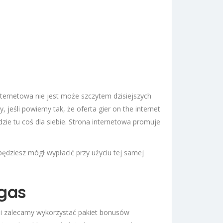
internetowa nie jest może szczytem dzisiejszych
 jeśli powiemy tak, że oferta gier on the internet
ie tu coś dla siebie. Strona internetowa promuje
ędziesz mógł wypłacić przy użyciu tej samej
egas
acji zalecamy wykorzystać pakiet bonusów