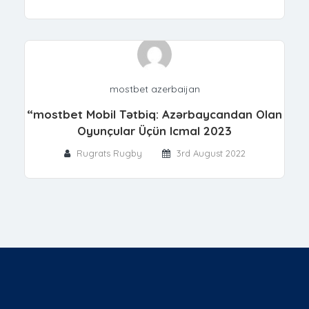
mostbet azerbaijan
“mostbet Mobil Tətbiq: Azərbaycandan Olan
Oyunçular Üçün Icmal 2023
Rugrats Rugby
3rd August 2022