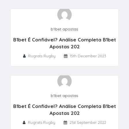
b1bet apostas
B1bet É Confiável? Análise Completa B1bet
Apostas 202
Rugrats Rugby
15th December 2023
b1bet apostas
B1bet É Confiável? Análise Completa B1bet
Apostas 202
Rugrats Rugby
21st September 2022