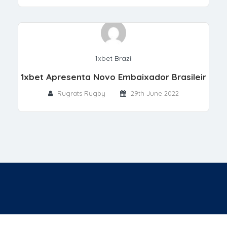
1xbet Brazil
1xbet Apresenta Novo Embaixador Brasileir
Rugrats Rugby
29th June 2022