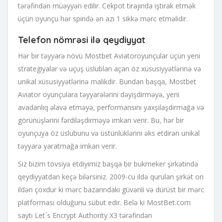
tərəfindən müəyyən edilir. Cekpot tirajında ​​iştirak etmək
üçün oyunçu hər spində ən azı 1 sikkə mərc etməlidir.
Telefon nömrəsi ilə qeydiyyat
Hər bir təyyarə növü Mostbet Aviatoroyunçular üçün yeni
strategiyalar və uçuş üslubları açan öz xüsusiyyətlərinə və
unikal xüsusiyyətlərinə malikdir. Bundan başqa, Mostbet
Aviator oyunçulara təyyarələrini dəyişdirməyə, yeni
avadanlıq əlavə etməyə, performansını yaxşılaşdırmağa və
görünüşlərini fərdiləşdirməyə imkan verir. Bu, hər bir
oyunçuya öz üslubunu və üstünlüklərini əks etdirən unikal
təyyarə yaratmağa imkan verir.
Siz bizim tövsiyə etdiyimiz başqa bir bukmeker şirkətində
qeydiyyatdan keçə bilərsiniz. 2009-cu ildə qurulan şirkət on
ildən çoxdur ki mərc bazarındakı güvənli və dürüst bir mərc
platforması olduğunu sübut edir. Belə ki MostBet.com
saytı Let`s Encrypt Authority X3 tərəfindən