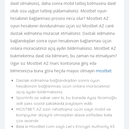
daxil olmalısınız, daha sonra mobil tətbiq bölməsinə daxil
olub sizə uyğun tətbiqi yükləməlisiniz. Mostbet oyun
hesabının bağlanması prosesi necə olur? Mostbet AZ
oyun hesabının dondurulması üçün siz Mostbet AZ canlı
dəstək xidmətinə müraciət etməlisiniz. Dəstək xidmətinə
bağlandıqdan sonra oyun hesabınızın bağlanması üçün
onlara müraciətinizi açıq aydın bildirməlisiniz. Mostbet AZ
bukmekerinə daxil ola bilmirəm, bu zaman nə etməliyəm?
Əgər siz Mostbet AZ mərc kontoruna giriş edə
bilmirsinizsə buna görə heçdə məyus olmayın
mostbet
.
Dəstək xidmətinə bağlandıqdan sonra oyun
hesabınızın bağlanması üçün onlara müraciətinizi
açıq aydın bildirməlisiniz.
Sportinfo.az xəbər verir ki, bu barədə Ayaz İkramoğlu
adlı şəxs sosial şəbəkədə paylaşım edib.
MOSTBET AZ sizin rahatlıqınız üçün saytı mobil və
kompyuter dizaynlı olmaqdan əlavə istifadəsi belə
çox asandır.
Belə ki MostBet.com saytı Let`s Encrypt Authority X3