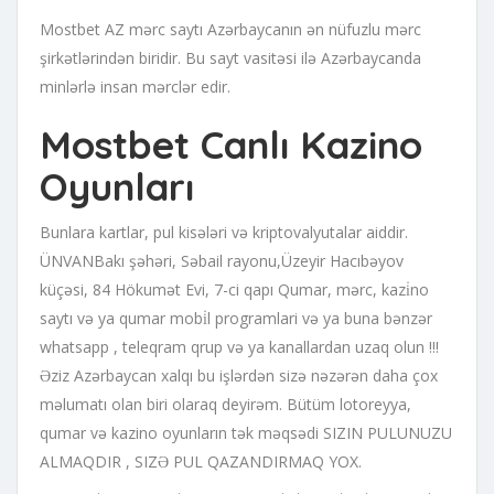
Mostbet AZ mərc saytı Azərbaycanın ən nüfuzlu mərc
şirkətlərindən biridir. Bu sayt vasitəsi ilə Azərbaycanda
minlərlə insan mərclər edir.
Mostbet Canlı Kazino
Oyunları
Bunlara kartlar, pul kisələri və kriptovalyutalar aiddir.
ÜNVANBakı şəhəri, Səbail rayonu,Üzeyir Hacıbəyov
küçəsi, 84 Hökumət Evi, 7-ci qapı Qumar, mərc, kazi̇no
saytı və ya qumar mobi̇l programlari və ya buna bənzər
whatsapp , teleqram qrup və ya kanallardan uzaq olun !!!
Əziz Azərbaycan xalqı bu işlərdən sizə nəzərən daha çox
məlumatı olan biri olaraq deyirəm. Bütüm lotoreyya,
qumar və kazino oyunların tək məqsədi SIZIN PULUNUZU
ALMAQDIR , SIZƏ PUL QAZANDIRMAQ YOX.