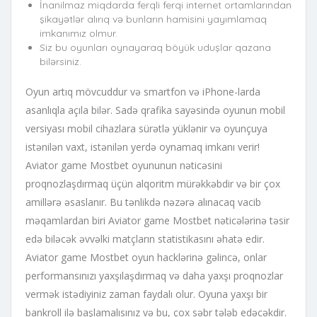
İnanilmaz miqdarda ferqli ferqi internet ortamlarından
şikayətlər alırıq və bunların hamisini yayımlamaq
imkanımız olmur.
Siz bu oyunları oynayaraq böyük uduşlar qazana
bilərsiniz.
Oyun artıq mövcuddur və smartfon və iPhone-larda
asanlıqla açıla bilər. Sadə qrafika sayəsində oyunun mobil
versiyası mobil cihazlara sürətlə yüklənir və oyunçuya
istənilən vaxt, istənilən yerdə oynamaq imkanı verir!
Aviator game Mostbet oyununun nəticəsini
proqnozlaşdırmaq üçün alqoritm mürəkkəbdir və bir çox
amillərə əsaslanır. Bu tənlikdə nəzərə alınacaq vacib
məqamlardan biri Aviator game Mostbet nəticələrinə təsir
edə biləcək əvvəlki matçların statistikasını əhatə edir.
Aviator game Mostbet oyun hacklərinə gəlincə, onlar
performansınızı yaxşılaşdırmaq və daha yaxşı proqnozlar
vermək istədiyiniz zaman faydalı olur. Oyuna yaxşı bir
bankroll ilə başlamalısınız və bu, çox səbr tələb edəcəkdir.