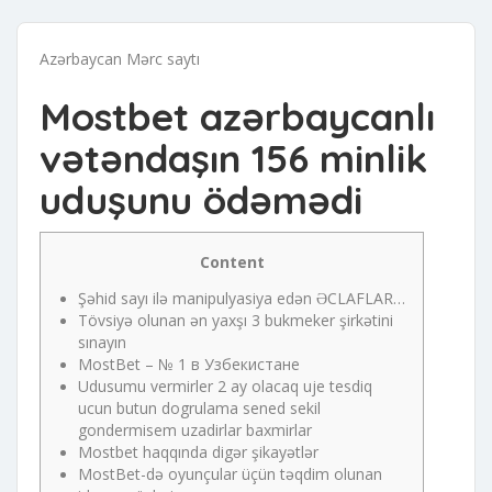
Azərbaycan Mərc saytı
Mostbet azərbaycanlı
vətəndaşın 156 minlik
uduşunu ödəmədi
Content
Şəhid sayı ilə manipulyasiya edən ƏCLAFLAR…
Tövsiyə olunan ən yaxşı 3 bukmeker şirkətini
sınayın
MostBet – № 1 в Узбекистане
Udusumu vermirler 2 ay olacaq uje tesdiq
ucun butun dogrulama sened sekil
gondermisem uzadirlar baxmirlar
Mostbet haqqında digər şikayətlər
MostBet-də oyunçular üçün təqdim olunan