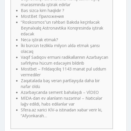
mərasimində iştirak edirlər
Bəs sizcə kim haqlıdır ?
MostBet Приложения
“Roskosmos”un rəhbəri Bakıda keçiriləcək
Beynəlxalq Astronavtika Konqresində iştirak
edəcək
Necə iştirak etmək?
İki bürcün tezliklə milyon əldə etmək şansı
olacaq
Vaqif Sadıqov erməni radikallarının Azərbaycan
səfirliyinə hücum edəcəyini bildirib
Mostbet – Frildaqciliq 1143 manat pul uddum
vermediler
Zaqatalada baş verən partlayışda daha bir
nəfər öldü
Azərbaycanda sement bahalaşdı – VİDEO
MİDA-dan ev alanların nəzərinə! – Nəticələr
ləğv edildi, həbs edilənlər var
Sfera.az xarici KİV-ə istinadən xəbər verir ki,
“Afyonkarah…