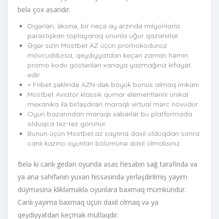
belə çox asandır.
Digərləri, əksinə, bir neçə ay ərzində milyonlarla
pərəstişkarı toplayaraq onunla uğur qazanırlar.
Əgər sizin Mostbet AZ üçün promokodunuz
mövcuddursa, qeydiyyatdan keçən zaman həmin
promo kodu göstərilən xanaya yazmağınız kifayət
edir.
+ Fribet şəklində AZN-dək böyük bonus almaq imkanı
Mostbet Aviator klassik qumar elementlərini unikal
mexanika ilə birləşdirən maraqlı virtual mərc növüdür.
Oyun bazarından maraqlı xəbərlər bu platformada
olduqca tez-tez görünür.
Bunun üçün Mostbet.az saytına daxil olduqdan sonra
canlı kazino oyunları bölümünə daxil olmalısınız.
Belə ki canlı gedən oyunda əsas hesabın sağ tərəfində və
ya ana səhifənin yuxarı hissəsində yerləşdirilmiş yayım
düyməsinə klikləməklə oyunlara baxmaq mümkündür.
Canlı yayıma baxmaq üçün daxil olmaq və ya
qeydiyyatdan keçmək mütləqdir.