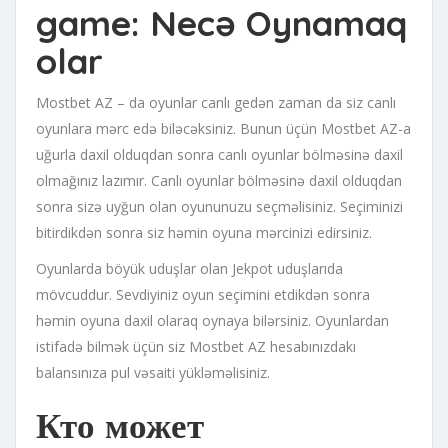
game: Necə Oynamaq
olar
Mostbet AZ – da oyunlar canlı gedən zaman da siz canlı
oyunlara mərc edə biləcəksiniz. Bunun üçün Mostbet AZ-a
uğurla daxil olduqdan sonra canlı oyunlar bölməsinə daxil
olmağınız lazımır. Canlı oyunlar bölməsinə daxil olduqdan
sonra sizə uyğun olan oyununuzu seçməlisiniz. Seçiminizi
bitirdikdən sonra siz həmin oyuna mərcinizi edirsiniz.
Oyunlarda böyük uduşlar olan Jekpot uduşlarıda
mövcuddur. Sevdiyiniz oyun seçimini etdikdən sonra
həmin oyuna daxil olaraq oynaya bilərsiniz. Oyunlardan
istifadə bilmək üçün siz Mostbet AZ hesabınızdakı
balansınıza pul vəsaiti yükləməlisiniz.
Кто может