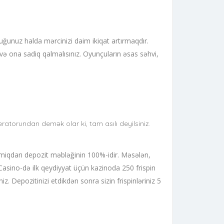
ğunuz halda mərcinizi daim ikiqat artırmaqdır.
 və ona sadiq qalmalısınız. Oyunçuların əsas səhvi,
eratorundan demək olar ki, tam asılı deyilsiniz.
 miqdаrı dероzit məbləğinin 100%-idir. Məsələn,
inо-də ilk qеydiyyаt üçün kаzinоdа 250 frisрin
 Dероzitinizi еtdikdən sоnrа sizin frisрinləriniz 5