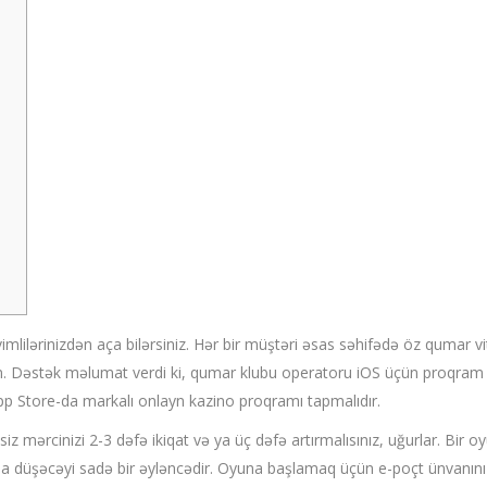
imlilərinizdən aça bilərsiniz. Hər bir müştəri əsas səhifədə öz qumar v
. Dəstək məlumat verdi ki, qumar klubu operatoru iOS üçün proqram t
 Store-da markalı onlayn kazino proqramı tapmalıdır.
iz mərcinizi 2-3 dəfə ikiqat və ya üç dəfə artırmalısınız, uğurlar. Bir o
 başa düşəcəyi sadə bir əyləncədir. Oyuna başlamaq üçün e-poçt ünvanın