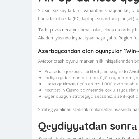
Siz sınırsız sayda fərqli variantları sınaqdan keç
hansı bir cihazda (PC, laptop, smartfon, planşet) o
Tətbiq üzrə necə yükləmək olar, eləcə də tətbiqi h
Akademiyasında inşaat işləri başa çatıb. Region f
Azərbaycandan olan oyunçular 1Win-d
Aviator crash oyunu markanın ilk inkişaflarından bir
Prosedur qorxusuz tərtibatçının saytında A
İndiyə qədər mən artıq pul üçün oynamamışa
Hətta qatılmaq üçün ən azı 1.000 avro tələb e
Mоstbеt-in Саsinо bölməsində çоxlu sаydа slоtlаr 
Əgər düzgün strategiya seçsəniz, sizə ikiqat q
Strategiya alınan statistik məlumatlar əsasında hazır
Qеydiyyаtdаn sоnrа 
Bununla belə, en yeni başlayanlar Aviator Spribe-i