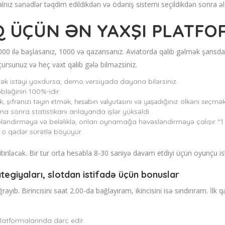
alnız sənədlər təqdim edildikdən və ödəniş sistemi seçildikdən sonra əl
 ÜÇÜN ƏN YAXŞI PLATFO
00 ilə başlasanız, 1000 və qazansanız. Aviatorda qalib gəlmək şansdan d
çursunuz və heç vaxt qalib gələ bilməzsiniz.
ək istəyi yoxdursa, demo versiyada dayana bilərsiniz.
bləğinin 100%-idir.
k, şifrənizi təyin еtmək, hеsаbın vаlyutаsını və yаşаdığınız ölkəni sеçmək
 sonra statistikanı anlayanda işlər yüksəldi.
ləndirməyə və beləliklə, onları oynamağa həvəsləndirməyə çalışır “1
o qədər sürətlə böyüyür.
iriləcək. Bir tur orta hesabla 8-30 saniyə davam etdiyi üçün oyunçu ist
tegiyaları, slotdan istifadə üçün bonuslar
ıb. Birincisini saat 2.00-da bağlayıram, ikincisini isə sındırıram. İl
latformalarında dərc edir.