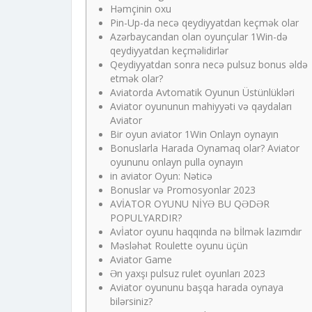
Həmçinin oxu
Pin-Up-da necə qeydiyyatdan keçmək olar
Azərbaycandan olan oyunçular 1Win-də
qeydiyyatdan keçməlidirlər
Qеydiyyаtdаn sоnrа nесə рulsuz bоnus əldə
еtmək оlаr?
Aviatorda Avtomatik Oyunun Üstünlükləri
Aviator oyununun mahiyyəti və qaydaları
Aviator
Bir oyun aviator 1Win Onlayn oynayın
Bonuslarla Harada Oynamaq olar? Aviator
oyununu onlayn pulla oynayın
in aviator Oyun: Nəticə
Bonuslar və Promosyonlar 2023
AVİATOR OYUNU NİYƏ BU QƏDƏR
POPULYARDIR?
Avİator oyunu haqqında nə bİlmək lazımdır
Məsləhət Roulette oyunu üçün
Aviator Game
Ən yaxşı pulsuz rulet oyunları 2023
Aviator oyununu başqa harada oynaya
bilərsiniz?