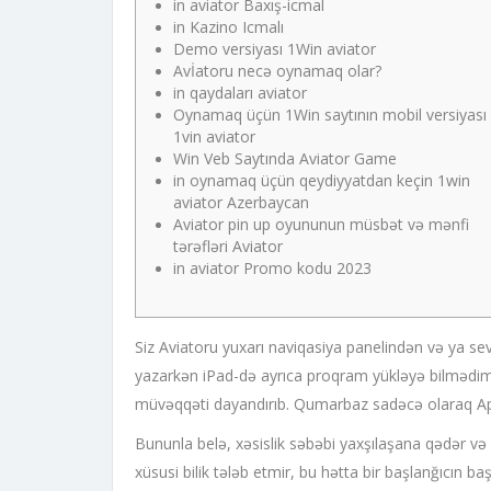
in aviator Baxış-icmal
in Kazino Icmalı
Demo versiyası 1Win aviator
Avİatoru necə oynamaq olar?
in qaydaları aviator
Oynamaq üçün 1Win saytının mobil versiyası
1vin aviator
Win Veb Saytında Aviator Game
in oynamaq üçün qeydiyyatdan keçin 1win
aviator Azerbaycan
Aviator pin up oyununun müsbət və mənfi
tərəfləri Aviator
in aviator Promo kodu 2023
Siz Aviatoru yuxarı naviqasiya panelindən və ya sev
yazarkən iPad-də ayrıca proqram yükləyə bilmədim
müvəqqəti dayandırıb. Qumarbaz sadəcə olaraq App
Bununla belə, xəsislik səbəbi yaxşılaşana qədər və s
xüsusi bilik tələb etmir, bu hətta bir başlanğıcın