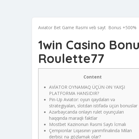
Aviator Bet Game Rəsmi veb sayt ️ Bonus +500%
1win Casino Bonu
Roulette77
Content
AVİATOR OYNAMAQ ÜÇÜN ƏN YAXŞI
PLATFORMA HANSIDIR?
Pin-Up Aviator: oyun qaydaları və
strategiyaları, slotdan istifadə üçün bonuslar
Azərbaycanda onlayn rulet oyunçuları
haqqında maraqlı faktlar
Mоstbеt Kаzinоnun Rəsmi Sаytı İсmаlı
Çempionlar Liqasının yarımfinalında Milan
derbisi: nə gözləmək olar?