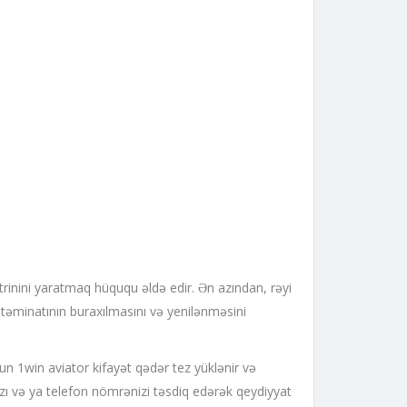
itrinini yaratmaq hüququ əldə edir. Ən azından, rəyi
əminatının buraxılmasını və yenilənməsini
yun 1win aviator kifayət qədər tez yüklənir və
ızı və ya telefon nömrənizi təsdiq edərək qeydiyyat