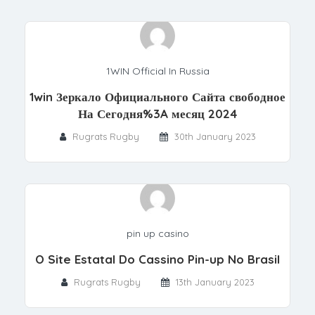
1WIN Official In Russia
1win Зеркало Официального Сайта свободное
На Сегодня%3A месяц 2024
Rugrats Rugby
30th January 2023
pin up casino
O Site Estatal Do Cassino Pin-up No Brasil
Rugrats Rugby
13th January 2023