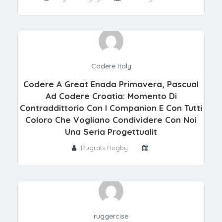
Codere Italy
Codere A Great Enada Primavera, Pascual
Ad Codere Croatia: Momento Di
Contraddittorio Con I Companion E Con Tutti
Coloro Che Vogliano Condividere Con Noi
Una Seria Progettualit
Rugrats Rugby
ruggercise