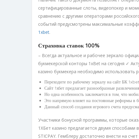
сертифицированные слоты, видеопокер и моме
сравнению с другими операторами российского
событий предусмотрены максимальные коэффиц
1xbet
.
Страховка ставок 100%
– Всегда актуальное и рабочее зеркало офиц
букмекерской конторы 1xBet на сегодня ✓ Акт
казино букмекера необходимо использовать р
Переходите по рабочему зеркалу на сайт БК 1xbet,
Сайт 1хбет предлагает разнообразные развлечения,
Но одна особенность заключается в том, что моб
Это напрямую влияет на постоянные реформы в б
Данный способ создания игрового счета предусма
Участники бонусной программы, которые оказ
1ХБет казино предлагается двумя способами 
STICPAY. Гемблеру достаточно внести на счет 