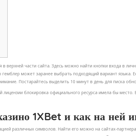
 в верхней части сайта. Здесь можно найти кнопки входа в личн
то гемблер может заранее выбрать подходящий вариант языка. 
внимание. Постарайтесь выделить 10 минут в день для писка обн
й лицензии блокировка официального ресурса имела бы место.
азино 1XBet и как на ней и
ией различных символов. Найти его можно на сайтах-партнерах 