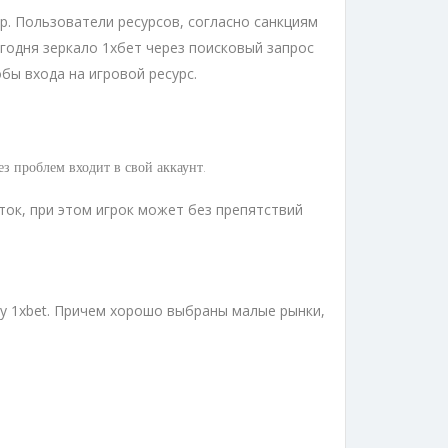
. Пользователи ресурсов, согласно санкциям
годня зеркало 1хбет через поисковый запрос
бы входа на игровой ресурс.
з проблем входит в свой аккаунт.
ток, при этом игрок может без препятствий
ту 1xbet. Причем хорошо выбраны малые рынки,