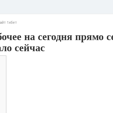
айт 1хбет
очее на сегодня прямо с
ло сейчас