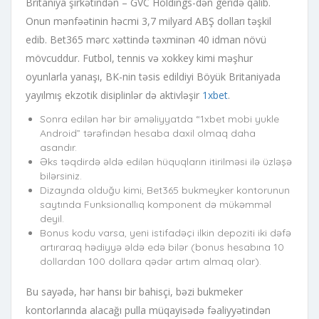
Britaniya şirkətindən – GVC Holdings-dən geridə qalıb.
Onun mənfəətinin həcmi 3,7 milyard ABŞ dolları təşkil
edib. Bet365 mərc xəttində təxminən 40 idman növü
mövcuddur. Futbol, tennis və xokkey kimi məşhur
oyunlarla yanaşı, BK-nin təsis edildiyi Böyük Britaniyada
yayılmış ekzotik disiplinlər də aktivləşir
1xbet
.
Sonra edilən hər bir əməliyyatda “1xbet mobi yukle
Android” tərəfindən hesaba daxil olmaq daha
asandır.
Əks təqdirdə əldə edilən hüquqların itirilməsi ilə üzləşə
bilərsiniz.
Dizaynda olduğu kimi, Bet365 bukmeyker kontorunun
saytında Funksionallıq komponent də mükəmməl
deyil.
Bonus kodu varsa, yeni istifadəçi ilkin depoziti iki dəfə
artıraraq hədiyyə əldə edə bilər (bonus hesabına 10
dollardan 100 dollara qədər artım almaq olar).
Bu sayədə, hər hansı bir bahisçi, bəzi bukmeker
kontorlarında alacağı pulla müqayisədə fəaliyyətindən