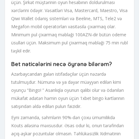
üçün. Şirkət müştərinin oyun hesabının doldurulması
xərclərini ödəyir. Vəsaitləri Visa, Mastercard, Maestro, Visa
Qiwi Wallet ödəniş sistemləri və Beeline, MTS, Tele2 və
Megafon mobil operatorları vasitəsilə çıxarmaq olar.
Minimum pul çixarmaq məbləği 100AZN-dir bütün odeme
üsullari üçün. Maksimum pul çixarmaq məbləği 75 min rubl
təşkil edir.
Bet nəticələrini necə öyrənə bilərəm?
Azərbaycandan gələn istifadəçilər üçün nəzərdə
tutulmuşdur. Nümunə və ya dəyər müəyyən edilən kimi
oyunçu “Bingo! ” Asanlıqla oyunun qalibi olur və ödənilən
mükafat adətən həmin oyun üçün 1xbet bingo kartlarının
satışından əldə edilən pulun faizidir.
Eyni zamanda, səhmlərin 90%-dən çoxu ümumilikdə
Kouts ailəsinə məxsusdur. Əsas odur ki, onun tərəfindən
açıq-aşkar pozuntular olmasın. Təhlükəsizlik Xidmətinin