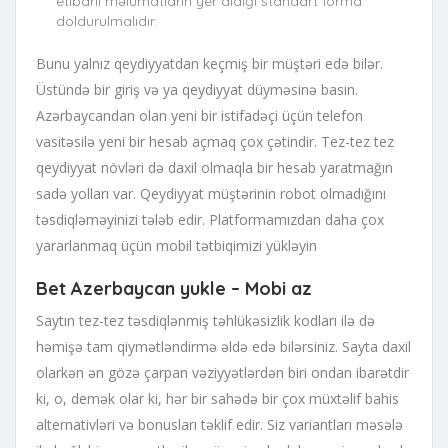
etibarlı məlumatların yer aldığı standart forma
doldurulmalıdır.
Bunu yalnız qeydiyyatdan keçmiş bir müştəri edə bilər.
Üstündə bir giriş və ya qeydiyyat düyməsinə basın.
Azərbaycandan olan yeni bir istifadəçi üçün telefon
vasitəsilə yeni bir hesab açmaq çox çətindir. Tez-tez tez
qeydiyyat növləri də daxil olmaqla bir hesab yaratmağın
sadə yolları var. Qeydiyyat müştərinin robot olmadığını
təsdiqləməyinizi tələb edir. Platformamızdan daha çox
yararlanmaq üçün mobil tətbiqimizi yükləyin
Bet Azerbaycan yukle – Mobi az
Saytın tez-tez təsdiqlənmiş təhlükəsizlik kodları ilə də
həmişə tam qiymətləndirmə əldə edə bilərsiniz. Sayta daxil
olarkən ən gözə çarpan vəziyyətlərdən biri ondan ibarətdir
ki, o, demək olar ki, hər bir sahədə bir çox müxtəlif bahis
alternativləri və bonusları təklif edir. Siz variantları məsələ