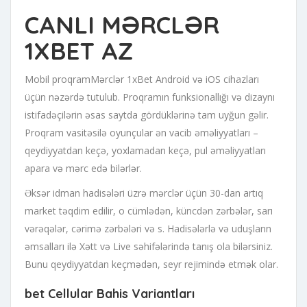
CANLI MƏRCLƏR
1XBET AZ
Mobil proqramMərclər 1xBet Android və iOS cihazları
üçün nəzərdə tutulub. Proqramın funksionallığı və dizaynı
istifadəçilərin əsas saytda gördüklərinə tam uyğun gəlir.
Proqram vasitəsilə oyunçular ən vacib əməliyyatları –
qeydiyyatdan keçə, yoxlamadan keçə, pul əməliyyatları
apara və mərc edə bilərlər.
Əksər idman hadisələri üzrə mərclər üçün 30-dan artıq
market təqdim edilir, o cümlədən, küncdən zərbələr, sarı
vərəqələr, cərimə zərbələri və s. Hadisələrlə və uduşların
əmsalları ilə Xətt və Live səhifələrində tanış ola bilərsiniz.
Bunu qeydiyyatdan keçmədən, seyr rejimində etmək olar.
bet Cellular Bahis Variantları