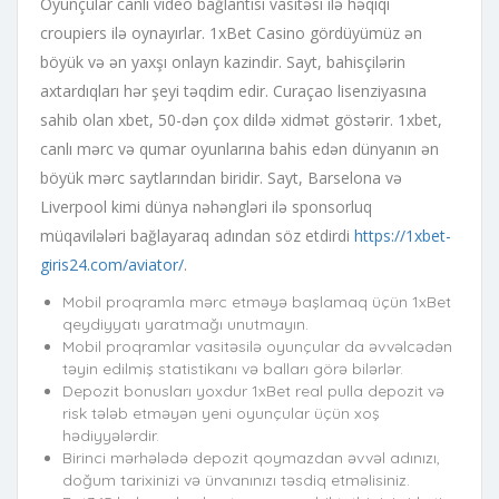
Oyunçular canlı video bağlantısı vasitəsi ilə həqiqi
croupiers ilə oynayırlar. 1xBet Casino gördüyümüz ən
böyük və ən yaxşı onlayn kazindir. Sayt, bahisçilərin
axtardıqları hər şeyi təqdim edir. Curaçao lisenziyasına
sahib olan xbet, 50-dən çox dildə xidmət göstərir. 1xbet,
canlı mərc və qumar oyunlarına bahis edən dünyanın ən
böyük mərc saytlarından biridir. Sayt, Barselona və
Liverpool kimi dünya nəhəngləri ilə sponsorluq
müqavilələri bağlayaraq adından söz etdirdi
https://1xbet-
giris24.com/aviator/
.
Mobil proqramla mərc etməyə başlamaq üçün 1xBet
qeydiyyatı yaratmağı unutmayın.
Mobil proqramlar vasitəsilə oyunçular da əvvəlcədən
təyin edilmiş statistikanı və balları görə bilərlər.
Depozit bonusları yoxdur 1xBet real pulla depozit və
risk tələb etməyən yeni oyunçular üçün xoş
hədiyyələrdir.
Birinci mərhələdə depozit qoymazdan əvvəl adınızı,
doğum tarixinizi və ünvanınızı təsdiq etməlisiniz.