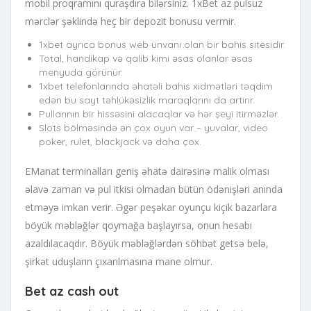
mobil proqramını quraşdıra bilərsiniz. 1xBet az pulsuz
mərclər şəklində heç bir depozit bonusu vermir.
1xbet ayrıca bonus web ünvanı olan bir bahis sitesidir.
Total, handikap və qalib kimi əsas olanlar əsas
menyuda görünür.
1xbet telefonlarında əhatəli bahis xidmətləri təqdim
edən bu sayt təhlükəsizlik maraqlarını da artırır.
Pullarının bir hissəsini alacaqlar və hər şeyi itirməzlər.
Slots bölməsində ən çox oyun var – yuvalar, video
poker, rulet, blackjack və daha çox.
EManat terminalları geniş əhatə dairəsinə malik olması
əlavə zaman və pul itkisi olmadan bütün ödənişləri anında
etməyə imkan verir. Əgər peşəkar oyunçu kiçik bazarlara
böyük məbləğlər qoymağa başlayırsa, onun hesabı
azaldılacaqdır. Böyük məbləğlərdən söhbət getsə belə,
şirkət uduşların çıxarılmasına mane olmur.
Bet az cash out