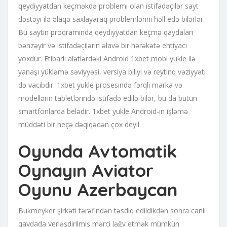
qeydiyyatdan keçməkdə problemi olan istifadəçilər sayt
dəstəyi ilə əlaqə saxlayaraq problemlərini həll edə bilərlər.
Bu saytın proqramında qeydiyyatdan keçmə qaydaları
bənzəyir və istifadəçilərin əlavə bir hərəkətə ehtiyacı
yoxdur. Etibarlı alətlərdəki Android 1xbet mobi yukle ilə
yanaşı yükləmə səviyyəsi, versiya biliyi və reytinq vəziyyəti
də vacibdir. 1xbet yukle prosesində fərqli marka və
modellərin tabletlərində istifadə edilə bilər, bu da bütün
smartfonlarda belədir. 1xbet yukle Android-in işləmə
müddəti bir neçə dəqiqədən çox deyil.
Oyunda Avtomatik
Oynayın Aviator
Oyunu Azerbaycan
Bukmeyker şirkəti tərəfindən təsdiq edildikdən sonra canlı
qaydada yerləşdirilmiş mərci ləğv etmək mümkün