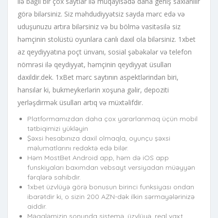
ilə bağlı bir çox saytlar ilə müqayisədə daha geniş saxlanılır
görə bilərsiniz. Siz məhdudiyyətsiz sayda mərc edə və
uduşunuzu artıra bilərsiniz və bu bölmə vasitəsilə siz
həmçinin stolüstü oyunlara canlı daxil ola bilərsiniz. 1xbet
az qeydiyyatına poçt ünvanı, sosial şəbəkələr və telefon
nömrəsi ilə qeydiyyat, həmçinin qeydiyyat üsulları
daxildir.dek. 1xBet mərc saytının aspektlərindən biri,
hansılar ki, bukmеykеrlərin xoşuna gəlir, depoziti
yerləşdirmək üsulları artıq və müxtəlifdir.
Platformamızdan daha çox yararlanmaq üçün mobil
tətbiqimizi yükləyin
Şəxsi hesabınıza daxil olmaqla, oyunçu şəxsi
məlumatlarını redaktə edə bilər.
Həm MostBet Android app, həm də iOS app
funskiyaları baxımdan vebsayt versiyadan müəyyən
fərqlərə sahibdir.
1xbet üzvlüyə görə bonusun birinci funksiyası ondan
ibarətdir ki, o sizin 200 AZN-dək ilkin sərmayələrinizə
aiddir.
Məqaləmizin sonunda sistemə, üzvlüyə, real vaxt