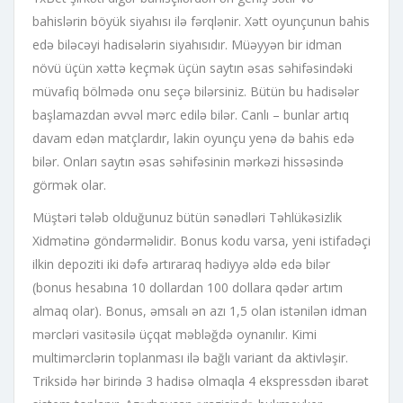
bahislərin böyük siyahısı ilə fərqlənir. Xətt oyunçunun bahis
edə biləcəyi hadisələrin siyahısıdır. Müəyyən bir idman
növü üçün xəttə keçmək üçün saytın əsas səhifəsindəki
müvafiq bölmədə onu seçə bilərsiniz. Bütün bu hadisələr
başlamazdan əvvəl mərc edilə bilər. Canlı – bunlar artıq
davam edən matçlardır, lakin oyunçu yenə də bahis edə
bilər. Onları saytın əsas səhifəsinin mərkəzi hissəsində
görmək olar.
Müştəri tələb olduğunuz bütün sənədləri Təhlükəsizlik
Xidmətinə göndərməlidir. Bonus kodu varsa, yeni istifadəçi
ilkin depoziti iki dəfə artıraraq hədiyyə əldə edə bilər
(bonus hesabına 10 dollardan 100 dollara qədər artım
almaq olar). Bonus, əmsalı ən azı 1,5 olan istənilən idman
mərcləri vasitəsilə üçqat məbləğdə oynanılır. Kimi
multimərclərin toplanması ilə bağlı variant da aktivləşir.
Triksidə hər birində 3 hadisə olmaqla 4 ekspressdən ibarət