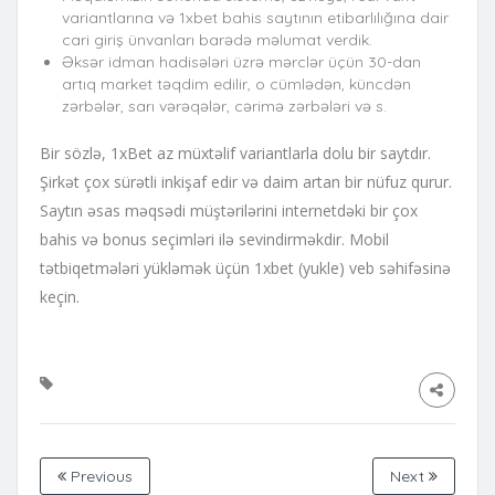
variantlarına və 1xbet bahis saytının etibarlılığına dair
cari giriş ünvanları barədə məlumat verdik.
Əksər idman hadisələri üzrə mərclər üçün 30-dan
artıq market təqdim edilir, o cümlədən, küncdən
zərbələr, sarı vərəqələr, cərimə zərbələri və s.
Bir sözlə, 1xBet az müxtəlif variantlarla dolu bir saytdır.
Şirkət çox sürətli inkişaf edir və daim artan bir nüfuz qurur.
Saytın əsas məqsədi müştərilərini internetdəki bir çox
bahis və bonus seçimləri ilə sevindirməkdir. Mobil
tətbiqetmələri yükləmək üçün 1xbet (yukle) veb səhifəsinə
keçin.
Previous
Next