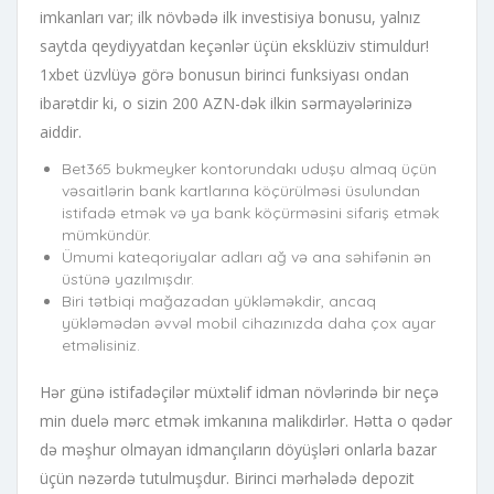
imkanları var; ilk növbədə ilk investisiya bonusu, yalnız
saytda qeydiyyatdan keçənlər üçün eksklüziv stimuldur!
1xbet üzvlüyə görə bonusun birinci funksiyası ondan
ibarətdir ki, o sizin 200 AZN-dək ilkin sərmayələrinizə
aiddir.
Bet365 bukmeyker kontorundakı uduşu almaq üçün
vəsaitlərin bank kartlarına köçürülməsi üsulundan
istifadə etmək və ya bank köçürməsini sifariş etmək
mümkündür.
Ümumi kateqoriyalar adları ağ və ana səhifənin ən
üstünə yazılmışdır.
Biri tətbiqi mağazadan yükləməkdir, ancaq
yükləmədən əvvəl mobil cihazınızda daha çox ayar
etməlisiniz.
Hər günə istifadəçilər müxtəlif idman növlərində bir neçə
min duelə mərc etmək imkanına malikdirlər. Hətta o qədər
də məşhur olmayan idmançıların döyüşləri onlarla bazar
üçün nəzərdə tutulmuşdur. Birinci mərhələdə depozit