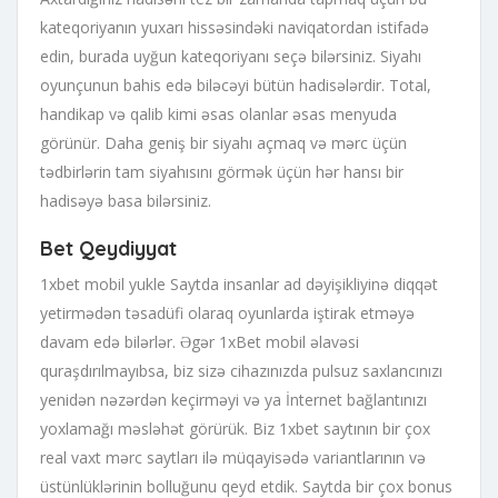
kateqoriyanın yuxarı hissəsindəki naviqatordan istifadə
edin, burada uyğun kateqoriyanı seçə bilərsiniz. Siyahı
oyunçunun bahis edə biləcəyi bütün hadisələrdir. Total,
handikap və qalib kimi əsas olanlar əsas menyuda
görünür. Daha geniş bir siyahı açmaq və mərc üçün
tədbirlərin tam siyahısını görmək üçün hər hansı bir
hadisəyə basa bilərsiniz.
Bet Qeydiyyat
1xbet mobil yukle Saytda insanlar ad dəyişikliyinə diqqət
yetirmədən təsadüfi olaraq oyunlarda iştirak etməyə
davam edə bilərlər. Əgər 1xBet mobil əlavəsi
quraşdırılmayıbsa, biz sizə cihazınızda pulsuz saxlancınızı
yenidən nəzərdən keçirməyi və ya İnternet bağlantınızı
yoxlamağı məsləhət görürük. Biz 1xbet saytının bir çox
real vaxt mərc saytları ilə müqayisədə variantlarının və
üstünlüklərinin bolluğunu qeyd etdik. Saytda bir çox bonus