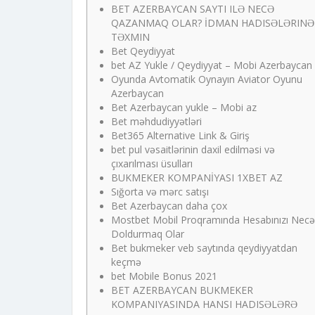
BET AZERBAYCAN SAYTI ILƏ NECƏ
QAZANMAQ OLAR? İDMAN HADISƏLƏRINƏ
TƏXMIN
Bet Qeydiyyat
bet AZ Yukle / Qeydiyyat – Mobi Azerbaycan
Oyunda Avtomatik Oynayın Aviator Oyunu
Azerbaycan
Bet Azerbaycan yukle – Mobi az
Bet məhdudiyyətləri
Bet365 Alternative Link & Giriş
bet pul vəsaitlərinin daxil edilməsi və
çıxarılması üsulları
BUKMEKER KOMPANİYASI 1XBET AZ
Sığorta və mərc satışı
Bet Azerbaycan daha çox
Mostbet Mobil Proqramında Hesabınızı Necə
Doldurmaq Olar
Bet bukmeker veb saytında qeydiyyatdan
keçmə
bet Mobile Bonus 2021
BET AZERBAYCAN BUKMEKER
KOMPANIYASINDA HANSI HADISƏLƏRƏ