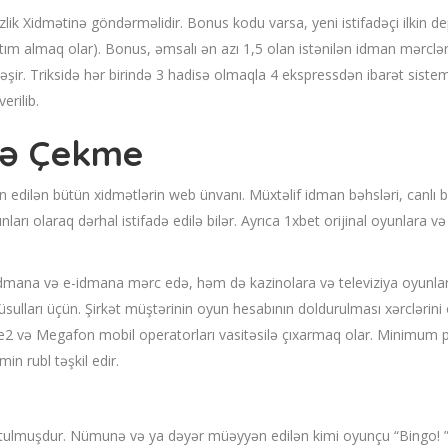
ik Xidmətinə göndərməlidir. Bonus kodu varsa, yeni istifadəçi ilkin depo
ım almaq olar). Bonus, əmsalı ən azı 1,5 olan istənilən idman mərcləri
vləşir. Triksidə hər birində 3 hadisə olmaqla 4 ekspressdən ibarət sis
erilib.
və Çekme
min edilən bütün xidmətlərin web ünvanı. Müxtəlif idman bəhsləri, canlı
ları olaraq dərhal istifadə edilə bilər. Ayrıca 1xbet orijinal oyunlara v
idmana və e-idmana mərc edə, həm də kazinolara və televiziya oyunlar
ulları üçün. Şirkət müştərinin oyun hesabının doldurulması xərclərini ö
ele2 və Megafon mobil operatorları vasitəsilə çıxarmaq olar. Minimu
n rubl təşkil edir.
utulmuşdur. Nümunə və ya dəyər müəyyən edilən kimi oyunçu “Bingo! ” 