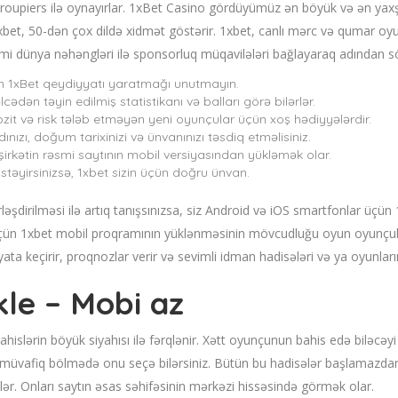
 croupiers ilə oynayırlar. 1xBet Casino gördüyümüz ən böyük və ən yaxşı 
n xbet, 50-dən çox dildə xidmət göstərir. 1xbet, canlı mərc və qumar 
kimi dünya nəhəngləri ilə sponsorluq müqavilələri bağlayaraq adından s
 1xBet qeydiyyatı yaratmağı unutmayın.
dən təyin edilmiş statistikanı və balları görə bilərlər.
zit və risk tələb etməyən yeni oyunçular üçün xoş hədiyyələrdir.
zı, doğum tarixinizi və ünvanınızı təsdiq etməlisiniz.
irkətin rəsmi saytının mobil versiyasından yükləmək olar.
 istəyirsinizsə, 1xbet sizin üçün doğru ünvan.
əşdirilməsi ilə artıq tanışsınızsa, siz Android və iOS smartfonlar üçü
ı üçün 1xbet mobil proqramının yüklənməsinin mövcudluğu oyun oyunçu
yata keçirir, proqnozlar verir və sevimli idman hadisələri və ya oyunları
le – Mobi az
bahislərin böyük siyahısı ilə fərqlənir. Xətt oyunçunun bahis edə biləcəy
müvafiq bölmədə onu seçə bilərsiniz. Bütün bu hadisələr başlamazdan ə
lər. Onları saytın əsas səhifəsinin mərkəzi hissəsində görmək olar.