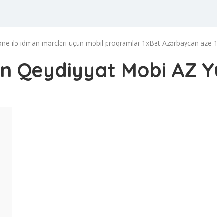
one ilə idman mərcləri üçün mobil proqramlar 1xBet Azərbaycan aze 
n Qeydiyyat Mobi AZ Y