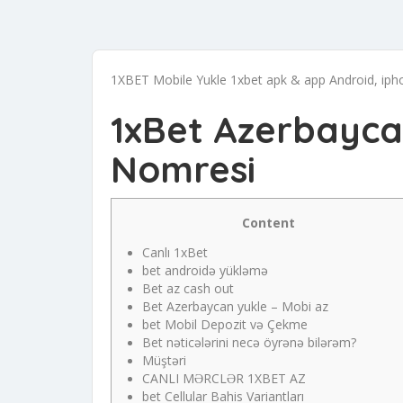
1XBET Mobile Yukle 1xbet apk & app Android, iph
1xBet Azerbayca
Nomresi
Content
Canlı 1xBet
bet androidə yükləmə
Bet az cash out
Bet Azerbaycan yukle – Mobi az
bet Mobil Depozit və Çekme
Bet nəticələrini necə öyrənə bilərəm?
Müştəri
CANLI MƏRCLƏR 1XBET AZ
bet Cellular Bahis Variantları