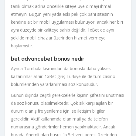
tanık olmak adına öncelikle siteye üye olmayı ihmal
etmeyin. Bugün yeni yada eski pek çok bahi sitesinin
kendine ait bir mobil uygulaması bulunuyor, ancak her biri
aynı düzeyde bir kaliteye sahip değildir. 1xBet de aynı
şekilde mobil cihazlar üzerinden hizmet vermeye
başlamıştır.
bet advancebet bonus nedir
Ayrıca Tombala kısmından da bonusla daha yüksek
kazanımlar alınır. 1xBet giriş Türkiye ile de tüm casino
bölümlerinden yararlanılması söz konusudur.
Bunun dışında çeşitli gerekçelerle kişinin şifresini unutması
da söz konusu olabilmektedir. Çok sık karşılaşılan bir
durum olan şifre yenileme için ise iletişim bilgileri
gereklidir. Aktif kullanımda olan mail ya da telefon
numarasına gönderimler hemen yapılmaktadır. Ancak
burada önemli olan husus 1xBet yeni adresi üzerinden