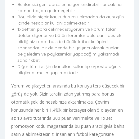
Bunlar sizi yeni adreslerine yönlendirebilir ancak her
zaman başarı getirmeyebilir.
Böylelikle hiçbir kayıp durumu olmadan da aynı gün
içinde hesaplar kullanılabilmektedir.
1xbet’ten para çekmek istiyorum ve Forum falan
doldur diyorlar ve bütün forumlar dolu canlı destek
bildiğiniz robot bu site büyük futbol kulüpleri
sponsorları bir de bende bir yayıncı olarak bunları
belgeledim ve paylaşımlar yapacağım yakışmadı
sana 1xbet.
Diğer tüm iletişim kanalları kullanılıp e-posta ağırlıklı
bilgilendirmeler yapılmaktadır.
Yorum ve şikayetleri arasında bu konuya ters düşecek bir
görüş de yok. Sizin tarafınızdan yatırmış para bonus
otomatik şekilde hesabınıza aktarılmakta. Çevrim
konusunda her biri 1.4’lük bir katsayısı olan 5 olaydan en
az 10 avro tutarında 300 puan verilmekte ve 1xBet
promosyon kodu mağazasında bu puan aracılığıyla bahis
satın alabilmektesiniz. İnsanların futbol kategorisine