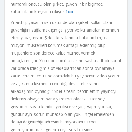
numaralı öncüsü olan şirket, güvenilir bir biçimde
kullanıcıların karşısına çıkıyor
1xbet
.
Yıllardır piyasanın sen üstünde olan şirket, kullanıcıların
güvenliğini sağlamak için çalışıyor ve kullanıcıları memnun
etmeyi başarıyor. Şirket kurallarında bulunan birçok
misyon, müşterileri korumak amaçlı eklenmiş olup
müşterilere son derece kalite hizmet vermek
amaçlanmıştır. Youtube.com’da casino sasha adlı bir kanal
var orada izlediğim slot videolarından sonra oynamaya
karar verdim. Youtube.com’daki bu yayıncının video yorum
ve açıklama kısmında önerdiği dev siteler yerine
arkadaşımın oynadığı 1xbet sitesini tercih ettim yayıncıyı
dinlemiş olsaydım bana yardımcı olacak… Her şeyi
giriyorum sayfa kendini yeniliyor ve giriş yapmıyor kaç
gündür aynı sorun muhatap olan yok. Engellemelerden
dolayı değiştirdiği adresini bilmiyorsanız 1xbet
giremiyorum nasıl girerim diye sorabilirsiniz.