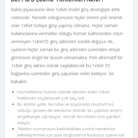
Bahis piyasasının devi 1xBet mobil giriş desteğiyle artık
cebinizde. Nerede olduğunuzun hiçbir önemi yok önemli
olan 1xBet türkiye girişi yapmış olmanız. Hiçbir zaman
kullanıcılarına vermekte olduğu hizmet kalitesinden ödün
vermeyen 1xBet55 giriş adresleri sürekli değişse de,
üyelerin hiçbir zaman bu giriş adresleri üzerinden siteye
girmesine engel bir durum olmamakta. Peki alternatif bir
1xBet giriş adresi olarak sayılabilecek bu 1xBet 55
bağlantısı üzerinden giriş yapanları neler bekliyor, bir
bakalım.
Hizmetlerine lisanslı olarak devam eden 1xbet
hakkında söylenecek çok şey var.
Bu kadar yıldır tecrübe ve piyasada oluşturmuş
olduğu güveni de arkasına alarak, bu yapılan erişim
engelleriyle uğraşıyor, ancak tecrübesi ona yardım
ediyor.
Telefon numarasını belirledikten sonra hesabınızı
etkinleştirmek için size doğrulama kodunuz içeren bir