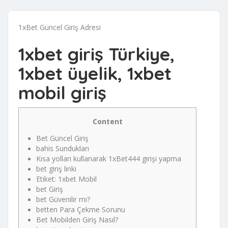
1xBet Güncel Giriş Adresi
1xbet giriş Türkiye,
1xbet üyelik, 1xbet
mobil giriş
Content
Bet Güncel Giriş
bahis Sundukları
Kısa yolları kullanarak 1xBet444 girişi yapma
bet giriş linki
Etiket: 1xbet Mobil
bet Giriş
bet Güvenilir mi?
betten Para Çekme Sorunu
Bet Mobilden Giriş Nasıl?