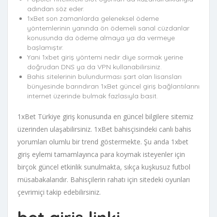
adından söz eder.
1xBet son zamanlarda geleneksel ödeme
yöntemlerinin yanında ön ödemeli sanal cüzdanlar
konusunda da ödeme almaya ya da vermeye
başlamıştır.
Yani 1xbet giriş yöntemi nedir diye sormak yerine
doğrudan DNS ya da VPN kullanabilirsiniz.
Bahis sitelerinin bulundurması şart olan lisansları
bünyesinde barındıran 1xBet güncel giriş bağlantılarını
internet üzerinde bulmak fazlasıyla basit.
1xBet Türkiye giriş konusunda en güncel bilgilere sitemiz
üzerinden ulaşabilirsiniz. 1xBet bahisçisindeki canlı bahis
yorumları olumlu bir trend göstermekte. Şu anda 1xbet
giriş eylemi tamamlayınca para koymak isteyenler için
birçok güncel etkinlik sunulmakta, sıkça kuşkusuz futbol
müsabakalarıdır. Bahisçilerin rahatı için sitedeki oyunları
çevrimiçi takip edebilirsiniz.