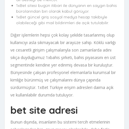
1xBet sitesi bugün itibari ile dünyanın en saygın bahis
bürolarından biri olarak kabul görüyor.
1xBet güncel giriş sosyal medya hesap takibiyle
olabileceği gibi mail bildirimleri de açık tutulabilir.
Diğer işlemlerin hepsi çok kolay şekilde tasarlanmış olup
kullanıcıyı asla sıkmayacak bir arayüze sahip. Köklü varlığı
ve cesaretli girişim çalışmalarıyla son zamanlarda adını
sıkça duyduğumuz 1xbahis şirketi, bahis piyasasını en üst
segmentinde kendine yer edinmiş devasa bir kuruluştur.
Bünyesinde çalışan profesyonel elemanlarla kurumsal bir
kimliğe bürünmüş ve çalışmalarını dünya çapında
sürdürmüştür. 1xBet Türkiye erişim adresleri daima açık
ve kullanılabilir durumda tutuluyor.
bet site adresi
Bunun dışında, insanların bu sistemi tercih etmelerinin