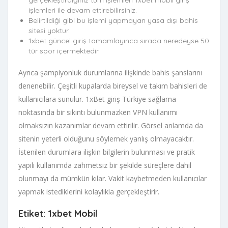
gerçekleştirdiğiniz tüm işlemleri 1xbet mobil giriş
işlemleri ile devam ettirebilirsiniz.
Belirtildiği gibi bu işlemi yapmayan yasa dışı bahis
sitesi yoktur.
1xbet güncel giriş tamamlayınca sırada neredeyse 50
tür spor içermektedir.
Ayrıca şampiyonluk durumlarına ilişkinde bahis şanslarını
denenebilir. Çeşitli kupalarda bireysel ve takım bahisleri de
kullanıcılara sunulur. 1xBet giriş Türkiye sağlama
noktasında bir sıkıntı bulunmazken VPN kullanımı
olmaksızın kazanımlar devam ettirilir. Görsel anlamda da
sitenin yeterli olduğunu söylemek yanlış olmayacaktır.
İstenilen durumlara ilişkin bilgilerin bulunması ve pratik
yapılı kullanımda zahmetsiz bir şekilde süreçlere dahil
olunmayı da mümkün kılar. Vakit kaybetmeden kullanıcılar
yapmak istediklerini kolaylıkla gerçekleştirir.
Etiket: 1xbet Mobil