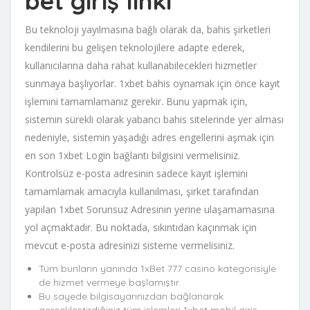
bet giriş linki
Bu teknoloji yayılmasına bağlı olarak da, bahis şirketleri
kendilerini bu gelişen teknolojilere adapte ederek,
kullanıcılarına daha rahat kullanabilecekleri hizmetler
sunmaya başlıyorlar. 1xbet bahis oynamak için önce kayıt
işlemini tamamlamanız gerekir. Bunu yapmak için,
sistemin sürekli olarak yabancı bahis sitelerinde yer alması
nedeniyle, sistemin yaşadığı adres engellerini aşmak için
en son 1xbet Login bağlantı bilgisini vermelisiniz.
Kontrolsüz e-posta adresinin sadece kayıt işlemini
tamamlamak amacıyla kullanılması, şirket tarafından
yapılan 1xbet Sorunsuz Adresinin yerine ulaşamamasına
yol açmaktadır. Bu noktada, sıkıntıdan kaçınmak için
mevcut e-posta adresinizi sisteme vermelisiniz.
Tüm bunların yanında 1xBet 777 casino kategorisiyle
de hizmet vermeye başlamıştır.
Bu sayede bilgisayarınızdan bağlanarak