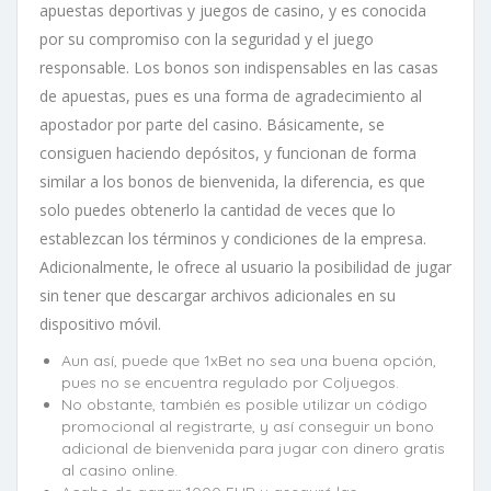
apuestas deportivas y juegos de casino, y es conocida
por su compromiso con la seguridad y el juego
responsable. Los bonos son indispensables en las casas
de apuestas, pues es una forma de agradecimiento al
apostador por parte del casino. Básicamente, se
consiguen haciendo depósitos, y funcionan de forma
similar a los bonos de bienvenida, la diferencia, es que
solo puedes obtenerlo la cantidad de veces que lo
establezcan los términos y condiciones de la empresa.
Adicionalmente, le ofrece al usuario la posibilidad de jugar
sin tener que descargar archivos adicionales en su
dispositivo móvil.
Aun así, puede que 1xBet no sea una buena opción,
pues no se encuentra regulado por Coljuegos.
No obstante, también es posible utilizar un código
promocional al registrarte, y así conseguir un bono
adicional de bienvenida para jugar con dinero gratis
al casino online.