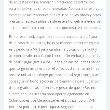
de apuestas online firmaron un acuerdo de patrocinio
para las próximas cinco temporadas. Realiza una reserva
expresa de las reproducciones y usos de las obras y otras
prestaciones accesibles desde este sitio web a medios de
lectura mecánica u otros medios que resulten adecuados.
Es por ese motivo que no se puede acceder a la página
de la casa de apuestas, la única manera de entrar en ella
es usando una VPN para cambiar la ubicación de la IP y
acceder desde un país con licencia. Sin embargo, además
de poder jugar gratis a los juegos de casino, debes saber
que no ganarás dinero por ello. No obstante, también es
posible utilizar un código promocional al registrarte, y así
conseguir un bono adicional de bienvenida para jugar con
dinero gratis al casino online. A pesar de que 1xBet no
cuenta con una licencia para operar legalmente en
Colombia, es posible apostar en ella utilizando un VPN.
Por otra parte, si te preocupa tu seguridad, debemos