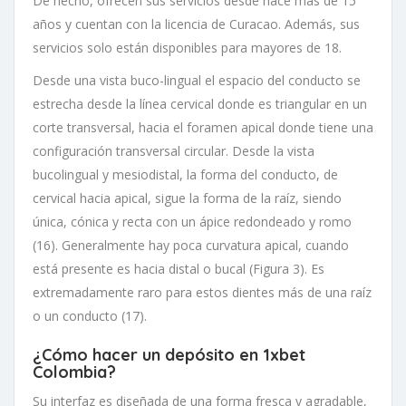
De hecho, ofrecen sus servicios desde hace más de 15
años y cuentan con la licencia de Curacao. Además, sus
servicios solo están disponibles para mayores de 18.
Desde una vista buco-lingual el espacio del conducto se
estrecha desde la línea cervical donde es triangular en un
corte transversal, hacia el foramen apical donde tiene una
configuración transversal circular. Desde la vista
bucolingual y mesiodistal, la forma del conducto, de
cervical hacia apical, sigue la forma de la raíz, siendo
única, cónica y recta con un ápice redondeado y romo
(16). Generalmente hay poca curvatura apical, cuando
está presente es hacia distal o bucal (Figura 3). Es
extremadamente raro para estos dientes más de una raíz
o un conducto (17).
¿Cómo hacer un depósito en 1xbet
Colombia?
Su interfaz es diseñada de una forma fresca y agradable,