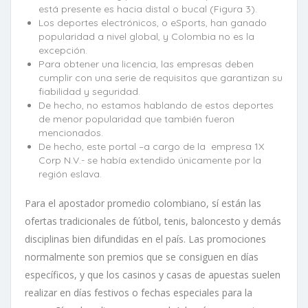
está presente es hacia distal o bucal (Figura 3).
Los deportes electrónicos, o eSports, han ganado
popularidad a nivel global, y Colombia no es la
excepción.
Para obtener una licencia, las empresas deben
cumplir con una serie de requisitos que garantizan su
fiabilidad y seguridad.
De hecho, no estamos hablando de estos deportes
de menor popularidad que también fueron
mencionados.
De hecho, este portal –a cargo de la empresa 1X
Corp N.V.- se había extendido únicamente por la
región eslava.
Para el apostador promedio colombiano, sí están las
ofertas tradicionales de fútbol, tenis, baloncesto y demás
disciplinas bien difundidas en el país. Las promociones
normalmente son premios que se consiguen en días
específicos, y que los casinos y casas de apuestas suelen
realizar en días festivos o fechas especiales para la