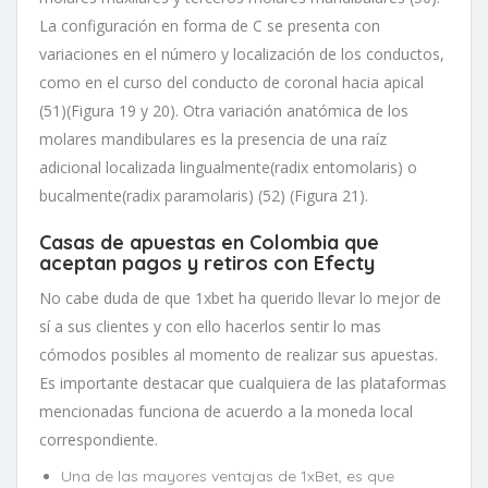
La configuración en forma de C se presenta con
variaciones en el número y localización de los conductos,
como en el curso del conducto de coronal hacia apical
(51)(Figura 19 y 20). Otra variación anatómica de los
molares mandibulares es la presencia de una raíz
adicional localizada lingualmente(radix entomolaris) o
bucalmente(radix paramolaris) (52) (Figura 21).
Casas de apuestas en Colombia que
aceptan pagos y retiros con Efecty
No cabe duda de que 1xbet ha querido llevar lo mejor de
sí a sus clientes y con ello hacerlos sentir lo mas
cómodos posibles al momento de realizar sus apuestas.
Es importante destacar que cualquiera de las plataformas
mencionadas funciona de acuerdo a la moneda local
correspondiente.
Una de las mayores ventajas de 1xBet, es que