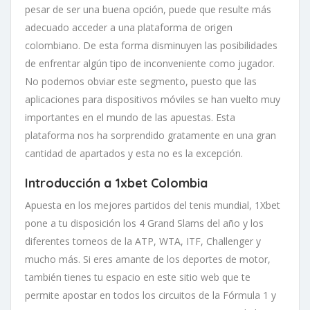
pesar de ser una buena opción, puede que resulte más
adecuado acceder a una plataforma de origen
colombiano. De esta forma disminuyen las posibilidades
de enfrentar algún tipo de inconveniente como jugador.
No podemos obviar este segmento, puesto que las
aplicaciones para dispositivos móviles se han vuelto muy
importantes en el mundo de las apuestas. Esta
plataforma nos ha sorprendido gratamente en una gran
cantidad de apartados y esta no es la excepción.
Introducción a 1xbet Colombia
Apuesta en los mejores partidos del tenis mundial, 1Xbet
pone a tu disposición los 4 Grand Slams del año y los
diferentes torneos de la ATP, WTA, ITF, Challenger y
mucho más. Si eres amante de los deportes de motor,
también tienes tu espacio en este sitio web que te
permite apostar en todos los circuitos de la Fórmula 1 y