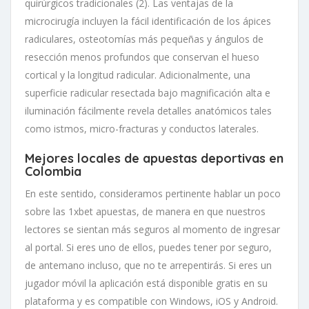
quirúrgicos tradicionales (2). Las ventajas de la
microcirugía incluyen la fácil identificación de los ápices
radiculares, osteotomías más pequeñas y ángulos de
resección menos profundos que conservan el hueso
cortical y la longitud radicular. Adicionalmente, una
superficie radicular resectada bajo magnificación alta e
iluminación fácilmente revela detalles anatómicos tales
como istmos, micro-fracturas y conductos laterales.
Mejores locales de apuestas deportivas en
Colombia
En este sentido, consideramos pertinente hablar un poco
sobre las 1xbet apuestas, de manera en que nuestros
lectores se sientan más seguros al momento de ingresar
al portal. Si eres uno de ellos, puedes tener por seguro,
de antemano incluso, que no te arrepentirás. Si eres un
jugador móvil la aplicación está disponible gratis en su
plataforma y es compatible con Windows, iOS y Android.