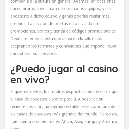
compañía o la cultura en general. Además, en ocasiones
hacen promociones para determinados equipos, y si le
apostaste a dicho equipo y ganas podrías recibir más
premios. La sección de ofertas está dividida en
promociones, bonos y tienda de códigos promocionales.
Debes tener en cuenta que al hacer clic allí, estás
aceptando los términos y condiciones que impone 1xBet
para utilizar sus servicios.
¿Puedo jugar al casino
en vivo?
Si quieres leerlos, los tendrás disponibles desde el link que
la casa de apuestas dispone para ti. A pesar de su
reciente creación, ha logrado establecerse como una de
las casas de apuestas más grandes del mundo. Tanto así,
que cuenta con clientes en África, Asia, Europa y América
latina.