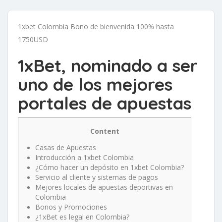
1xbet Colombia Bono de bienvenida 100% hasta
1750USD
1xBet, nominado a ser
uno de los mejores
portales de apuestas
Content
Casas de Apuestas
Introducción a 1xbet Colombia
¿Cómo hacer un depósito en 1xbet Colombia?
Servicio al cliente y sistemas de pagos
Mejores locales de apuestas deportivas en
Colombia
Bonos y Promociones
¿1xBet es legal en Colombia?